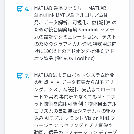
MATLAB 製品ファミリー MATLAB
6.
Simulink MATLAB アルゴリズム開
発、データ解析、可視化、数値計算 の
ための統合開発環境 Simulink システ
ムの設計やシミュレーション、 テスト
のためのグラフィカル環境 特定用途向
けに100以上のアドオンを提供 6 アド
オン製品 (例: ROS Toolbox)
MATLABによるロボットシステム開発
7.
の利点 ▪ ▪ データ収集からAIモデリ
ング、システム設計、実装までローコ
ードで実現 専門家でなくてもAI・ロボ
ット技術を応用可能 例：物体検出アル
ゴリズムの自動運転システムへの組み
込み AIモデル プラント Vision 制御 フ
ュージョン ラベリングアプリ 画像や
動画、信号の アノテーション ディープ