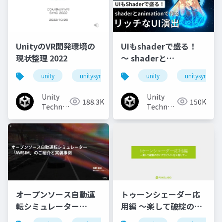
UnityのVR開発環境の
UIもshaderで盛る！
現状整理 2022
〜 shaderと
animationで作るリッ
unity
unitysync
unity
unitysync
チなUI演出
Unity
Unity
188.3K
150K
Technologies
Technologies
Japan
Japan
オープンソース自動運
トゥーンシェーダー応
転シミュレーター
用編 ～楽して破綻のな
「AWSIM」のご紹介と
いアウトラインを目指