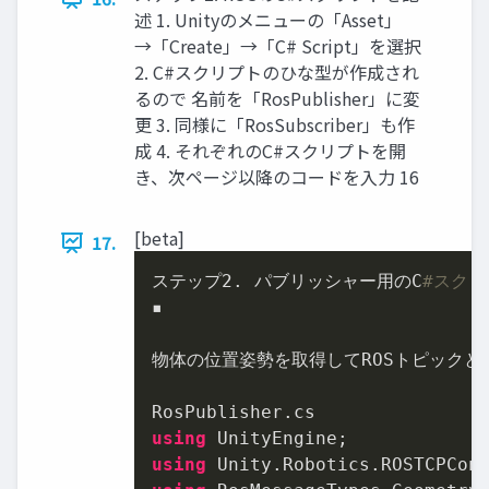
述 1. Unityのメニューの「Asset」
→「Create」→「C# Script」を選択
2. C#スクリプトのひな型が作成され
るので 名前を「RosPublisher」に変
更 3. 同様に「RosSubscriber」も作
成 4. それぞれのC#スクリプトを開
き、次ページ以降のコードを入力 16
[beta]
17.
ステップ
2.
 パブリッシャー用のC
#スク
▪

物体の位置姿勢を取得してROSトピックとし
using
using