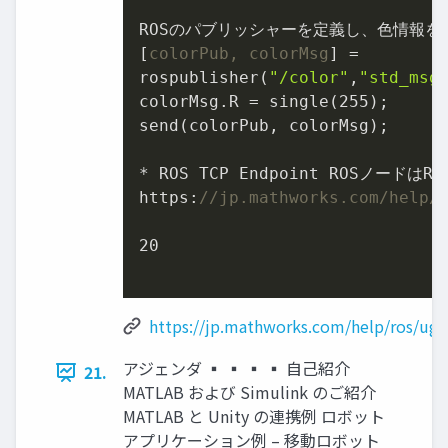
ROSのパブリッシャーを定義し、色情報をUn
[
colorPub, colorMsg
] =

rospublisher(
"/color"
,
"std_msg
colorMsg.R = single(
255
);

send(colorPub, colorMsg);

* ROS TCP Endpoint ROSノード
https:
//jp.mathworks.com/help/
20
https://jp.mathworks.com/help/ros/ug/
アジェンダ ▪ ▪ ▪ ▪ 自己紹介
21.
MATLAB および Simulink のご紹介
MATLAB と Unity の連携例 ロボット
アプリケーション例 – 移動ロボット