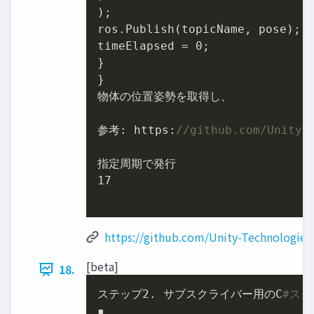
);

ros.Publish(topicName, pose);

timeElapsed = 
0
;

}

}

物体の位置姿勢を取得し、

参考: https:
//github.com/Unity-
17
https://github.com/Unity-Technologies
[beta]
18.
ステップ
2.
 サブスクライバー用のC
#ス
▪
