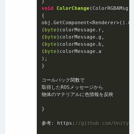
void
ColorChange
(
ColorRGBAMsg 
{

obj.GetComponent<Renderer>().m
(
byte
)colorMessage.r,

(
byte
)colorMessage.g,

(
byte
)colorMessage.b,

(
byte
)colorMessage.a

);

}

コールバック関数で

取得したROSメッセージから

物体のマテリアルに色情報を反映

}

参考: https:
//github.com/Unity-