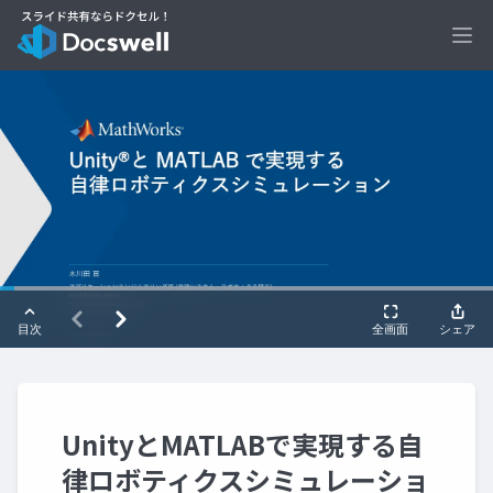
Ope
UnityとMATLABで実現する自
律ロボティクスシミュレーショ