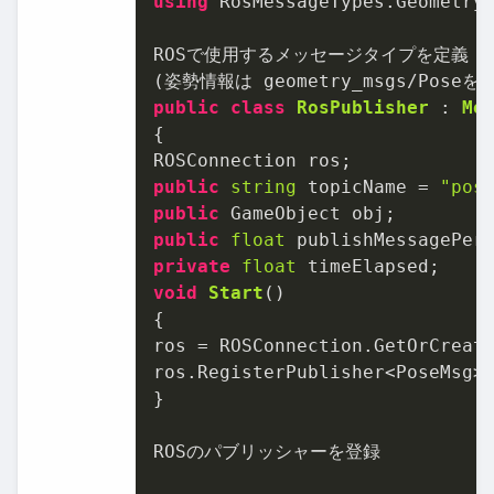
using
 RosMessageTypes.Geometry;
ROSで使用するメッセージタイプを定義

public
class
RosPublisher
 : 
Mo
{

public
string
 topicName = 
"pos
public
public
float
 publishMessagePer
private
float
void
Start
()
{

ros = ROSConnection.GetOrCreate
ros.RegisterPublisher<PoseMsg>(
}

ROSのパブリッシャーを登録
