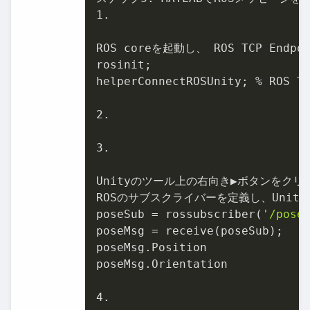
1.
ROS coreを起動し、 ROS TCP Endpo
rosinit;

helperConnectROSUnity; % ROS T
2.
3.
Unityのツール上の右向き▶ボタンをクリ
ROSのサブスクライバーを定義し、Unit
poseSub = rossubscriber(
'/pose
poseMsg = receive(poseSub);

poseMsg.Position

poseMsg.Orientation

4.