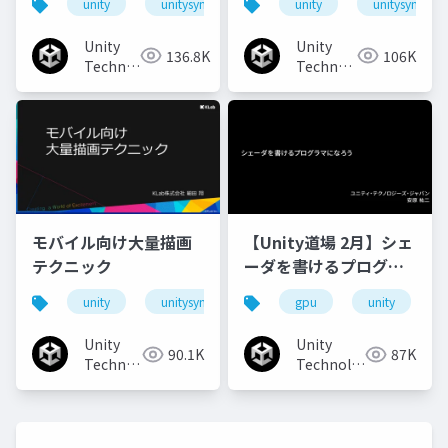
unity
unitysync
unity
unitysync
実装事例
して～
Unity
Unity
136.8K
106K
Technologies
Technologies
Japan
Japan
モバイル向け大量描画
【Unity道場 2月】シェ
テクニック
ーダを書けるプログラ
マになろう
unity
unitysync
gpu
unity
Unity
Unity
90.1K
87K
Technologies
Technologies
Japan
Japan