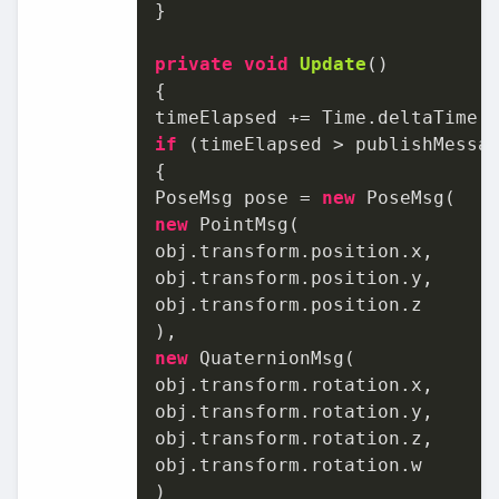
}

private
void
Update
()
{

if
 (timeElapsed > publishMessag
{

PoseMsg pose = 
new
new
 PointMsg(

obj.transform.position.x,

obj.transform.position.y,

obj.transform.position.z

new
 QuaternionMsg(

obj.transform.rotation.x,

obj.transform.rotation.y,

obj.transform.rotation.z,

obj.transform.rotation.w

)
