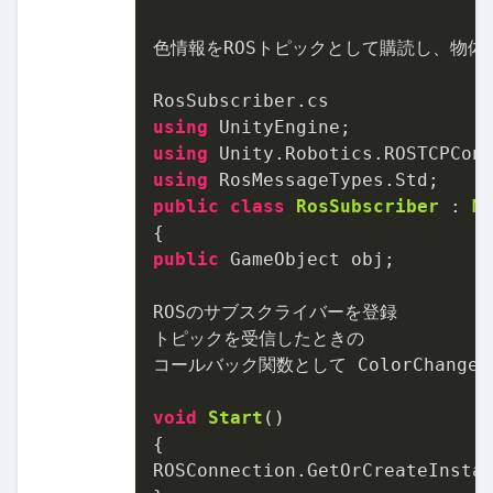
色情報をROSトピックとして購読し、物体
using
using
using
public
class
RosSubscriber
 : 
M
public
 GameObject obj;

ROSのサブスクライバーを登録

トピックを受信したときの

コールバック関数として ColorChange 
void
Start
()
{

ROSConnection.GetOrCreateInsta