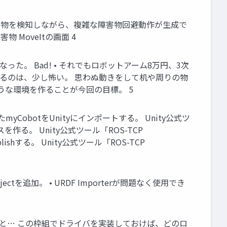
サで障害物を検知しながら、複雑な障害物回避動作が生成で
 MoveItの画面 4
った。 Bad! • それでもロボットアーム8万円、3次
するのは、少し怖い。 思わぬ動きをして机や周りの物
るような環境を作ることが今回の目標。 5
たmyCobotをUnityにインポートする。 Unity公式ツ
ースを作る。 Unity公式ツール「ROS-TCP
blishする。 Unity公式ツール「ROS-TCP
tを追加。 • URDF Importerが問題なく使用でき
。簡単に言うと… この枠組でドライバを実装しておけば、どのロ