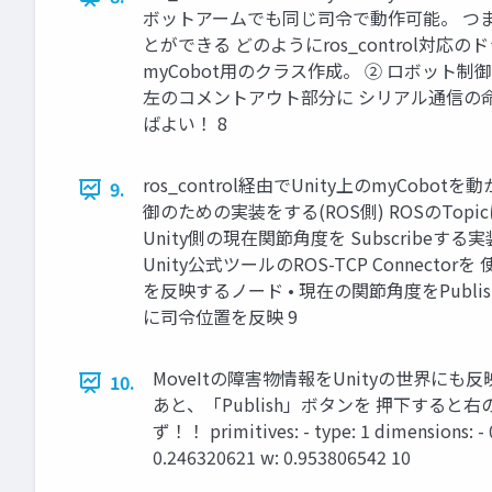
ボットアームでも同じ司令で動作可能。 つ
とができる どのようにros_control対
myCobot用のクラス作成。 ② ロボット
左のコメントアウト部分に シリアル通信の命令を
ばよい！ 8
ros_control経由でUnity上のmyCob
9.
御のための実装をする(ROS側) ROSのTopi
Unity側の現在関節角度を Subscribeす
Unity公式ツールのROS-TCP Connecto
を反映するノード • 現在の関節角度をPublishする
に司令位置を反映 9
MoveItの障害物情報をUnityの世界にも反映
10.
あと、「Publish」ボタンを 押下すると右の
ず！！ primitives: - type: 1 dimensions: - 0.2
0.246320621 w: 0.953806542 10