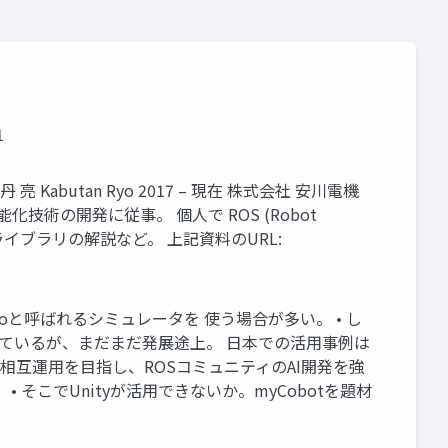
1
butan Ryo 2017 – 現在 株式会社 安川電機
術の開発に従事。 個人で ROS (Robot
ム向けライブラリの解説など。 上記資料のURL:
boと呼ばれるシミュレータを 使う場合が多い。 • し
とになっているが、まだまだ発展途上。 日本での活用事例は
c Sim」 の相互運用を目指し、ROSコミュニティのAI開発を強
から楽しみ！！ • そこでUnityが活用できないか。myCobotを題材