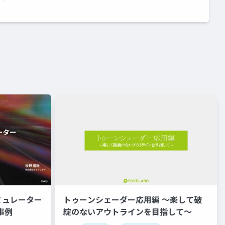
ミュレーター
トゥーンシェーダー応用編 ～楽して破
事例
綻のないアウトラインを目指して～