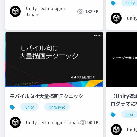
unity
Unity Technologies
188.3K
Japan
Unit
モバイル向け大量描画テクニック
【Unity
ログラマに
unity
unitysync
gpu
Unity Technologies Japan
90.1K
Unit