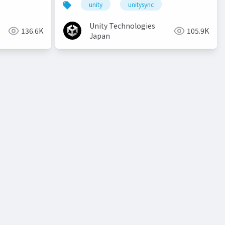
unity
unitysync
Unity Technologies
136.6K
105.9K
Japan
o
unity道場 2月~シェーダを書けるプログラマになろう~