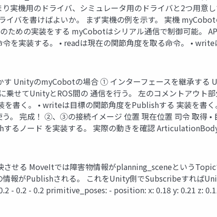
まり実機用のドライバ、シミュレータ用のドライバと2つ用意し
応のドライバを書けばよいか。 まず実機の例を示す。 実機 myCob
制御のための実装をする myCobotはシリアル通信で制御可能。 
実装する。 • readは現在の関節角度を取る命令。 • writ
otを動かす UnityのmyCobotの場合 ① インターフェースを継承す
cに乗せてUnityとROS間の 通信を行う。 左のコメントアウト部分に
る実装を書く。 • writeは目標の関節角度をPublishする 実装を
rを 使う。 完成！ ②、③の接続イメージ 位置 現在位置 司令 取得 • 
ノード を実装する。 実際の動きを確認 ArticulationBody から現在
させる MoveItでは障害物情報がplanning_sceneというT
情報がPublishされる。 これをUnity側でSubscribeす
 - 0.2 - 0.2 primitive_poses: - position: x: 0.18 y: 0.21 z: 0.