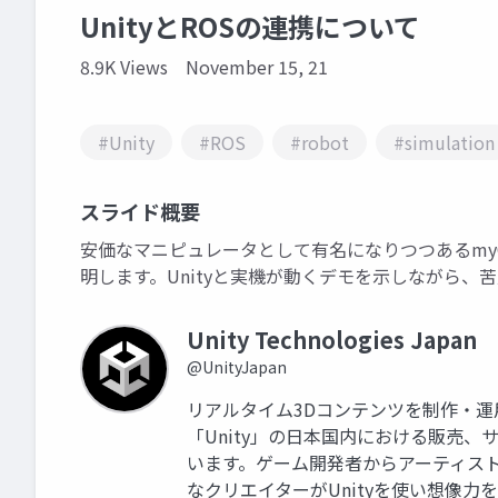
UnityとROSの連携について
8.9K Views
November 15, 21
#Unity
#ROS
#robot
#simulation
スライド概要
安価なマニピュレータとして有名になりつつあるmyCo
明します。Unityと実機が動くデモを示しながら、
Unity Technologies Japan
@UnityJapan
リアルタイム3Dコンテンツを制作・
「Unity」の日本国内における販売
います。ゲーム開発者からアーティス
なクリエイターがUnityを使い想像力