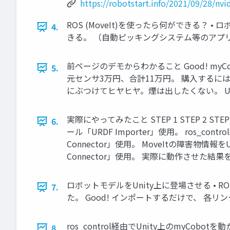
https://robotstart.info/2021/09/28/nvi
ROS (MoveIt)を使ったら何ができる
4.
きる。 （自動ピッキングシステム等のアプリが比
前ページのデモからわかること Good! my
5.
元センサ3万円、合計11万円。 購入するに
にぶつけてヒヤヒヤ。煙は出したくない。 Uni
実際にやってみたこと STEP 1 STEP 2 S
6.
ール「URDF Importer」使用。 ros_co
Connector」使用。 MoveItの障害物情報をUn
Connector」使用。 実際に動作させた結果を
ロボットモデルをUnity上に登場させる • RO
7.
た。 Good! インポートするだけで、 各リンクご
ros_control経由でUnity上のmyCo
8.