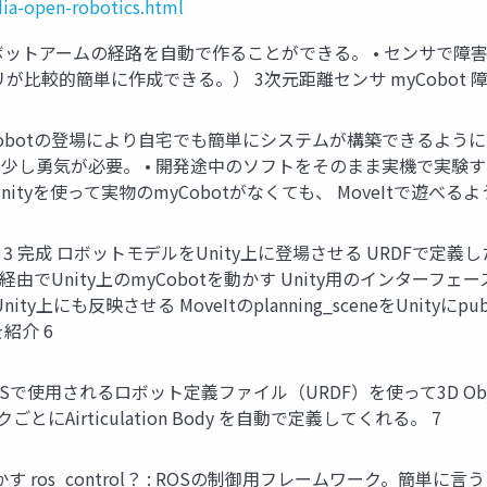
dia-open-robotics.html
？ • ロボットアームの経路を自動で作ることができる。 • セン
較的簡単に作成できる。） 3次元距離センサ myCobot 障害物
Cobotの登場により自宅でも簡単にシステムが構築できるようにな
は少し勇気が必要。 • 開発途中のソフトをそのまま実機で実験
tyを使って実物のmyCobotがなくても、 MoveItで遊べ
TEP 3 完成 ロボットモデルをUnity上に登場させる URDFで定義し
ntrol経由でUnity上のmyCobotを動かす Unity用のインターフェ
ity上にも反映させる MoveItのplanning_sceneをUnityにpu
紹介 6
Sで使用されるロボット定義ファイル（URDF）を使って3D Objec
とにAirticulation Body を自動で定義してくれる。 7
botを動かす ros_control？ : ROSの制御用フレームワーク