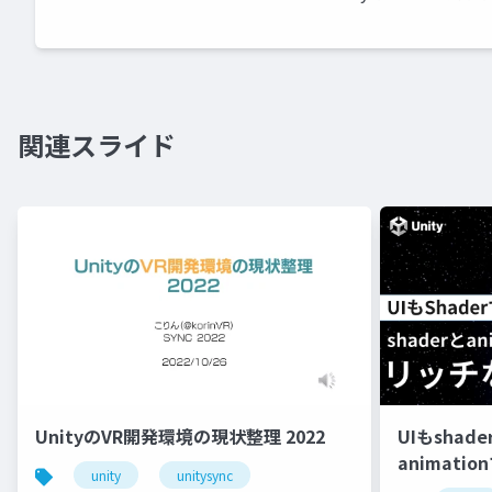
関連スライド
UnityのVR開発環境の現状整理 2022
UIもshad
animati
unity
unitysync