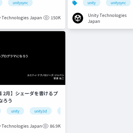
unitysync
unity
unitysync
Unity Technologies
y Technologies Japan
150K
Japan
道場 2月】シェーダを書けるプ
なろう
unity
unity3d
shader
unity道場
unitydoj
y Technologies Japan
86.9K