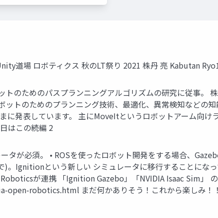
Unity道場 ロボティクス 秋のLT祭り 2021 株丹 亮 Kabutan Ryo
ットのためのパスプランニングアルゴリズムの研究に従事。 株丹 亮 Ka
ボットのためのプランニング技術、最適化、異常検知などの知能化技
rs Groupでたまに発表しています。 主にMoveItというロボットアー
an 今日はこの続編 2
ータが必須。 • ROSを使ったロボット開発をする場合、Gaze
5年まで)。Ignitionという新しい シミュレータに移行するこ
oboticsが連携 「Ignition Gazebo」「NVIDIA Isaa
09/28/nvidia-open-robotics.html まだ何かありそう！これ