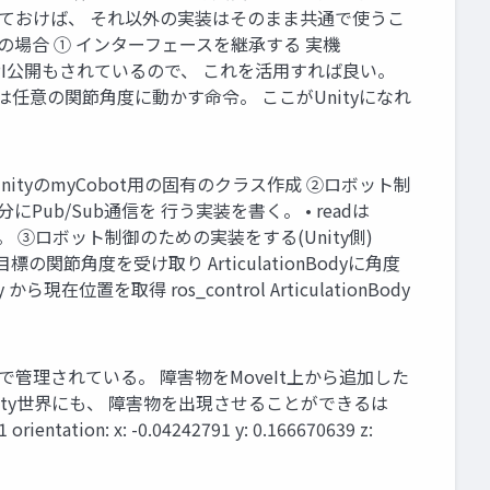
ておけば、 それ以外の実装はそのまま共通で使うこ
otの場合 ① インターフェースを継承する 実機
API公開もされているので、 これを活用すれば良い。
eは任意の関節角度に動かす命令。 ここがUnityになれ
る UnityのmyCobot用の固有のクラス作成 ②ロボット制
Pub/Sub通信を 行う実装を書く。 • readは
書く。 ③ロボット制御のための実装をする(Unity側)
目標の関節角度を受け取り ArticulationBodyに角度
位置を取得 ros_control ArticulationBody
opicで管理されている。 障害物をMoveIt上から追加した
ればUnity世界にも、 障害物を出現させることができるは
11 orientation: x: -0.04242791 y: 0.166670639 z: