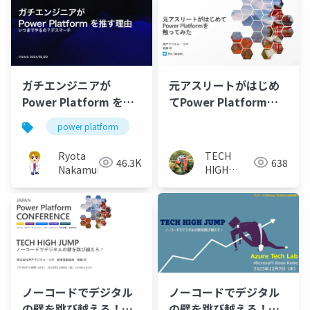
ガチエンジニアが
元アスリートがはじめ
Power Platform を推
てPower Platformを
す理由
触ってみた_JPPC2022
power platform
nocode
lowcode
20221018
Ryota
TECH
46.3K
638
Nakamura
HIGH
JUMP - 衛
藤
ノーコードでデジタル
ノーコードでデジタル
の壁を跳び越えろ！
の壁を跳び越えろ！