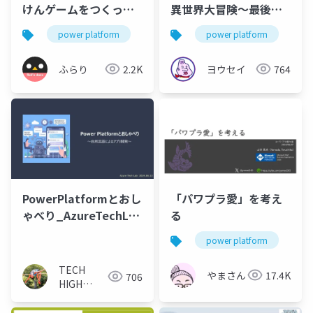
けんゲームをつくって
異世界大冒険～最後の
みた
DX～ JPPGBゲームコン
power platform
power apps
power platform
po
テスト＃1
ふらり
2.2K
ヨウセイ
764
PowerPlatformとおし
「パワプラ愛」を考え
ゃべり_AzureTechLab
る
20240613
power platform
po
TECH
やまさん
17.4K
706
HIGH
JUMP - 衛
藤