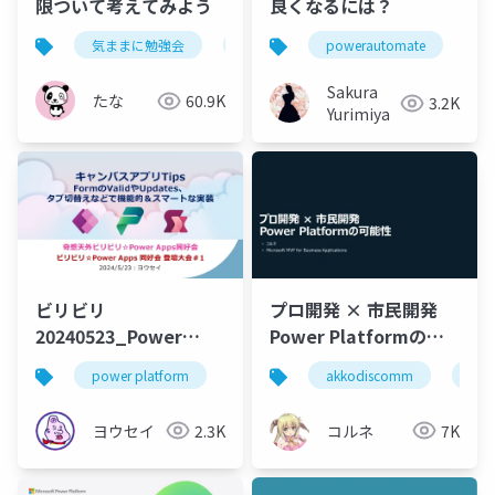
限ついて考えてみよう
良くなるには？
気ままに勉強会
powerautomate
powerautomate
p
Sakura
たな
60.9K
3.2K
Yurimiya
ビリビリ
プロ開発 × 市民開発
20240523_Power
Power Platformの可
Apps 同好会登壇大会1
能性
power platform
power apps
akkodiscomm
pow
FormのValidや
Updates、タブ切替え
ヨウセイ
2.3K
コルネ
7K
などで機能的＆スマー
トな実装