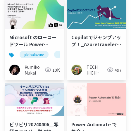
Microsoft のローコー
Copilotでジャンプアッ
ドツール Power
プ！_AzureTravelers
Platform とは？ 相乗
20240413
globalazure
jazug
効果でAzure での開発
をもっと素早く簡単
Kumiko
TECH
10K
497
に！ - Global Azure
Mukai
HIGH
Japan 2024
JUMP - 衛
藤
ビリビリ20240406＿写
Power Automate で