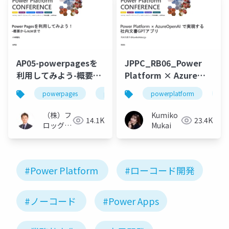
AP05-powerpagesを
JPPC_RB06_Power
利用してみよう-概要か
Platform × Azure
らALMまで
OpenAI で実現する社
powerpages
powerplatform
powerplatform
jppc2023
jp
内文書GPTアプリ
（株）フ
Kumiko
14.1K
23.4K
ロッグポ
Mukai
ッド小林
竜也
#Power Platform
#ローコード開発
#ノーコード
#Power Apps