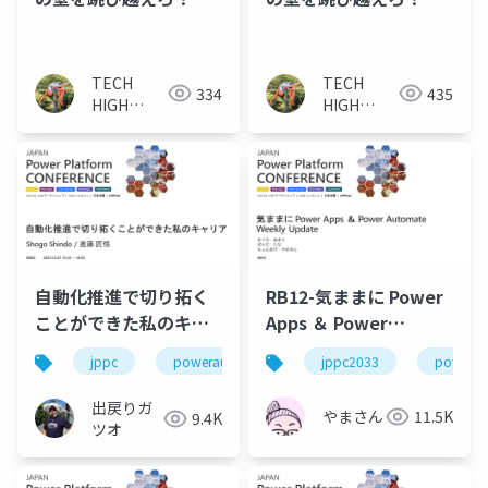
_JPPC2023 20231208
_AzureTechLab
20231207
TECH
TECH
334
435
HIGH
HIGH
JUMP - 衛
JUMP - 衛
藤
藤
自動化推進で切り拓く
RB12-気ままに Power
ことができた私のキャ
Apps ＆ Power
リア
Automate Weekly
jppc
powerautomate
jppc2033
rb02
power a
Update
出戻りガ
やまさん
11.5K
9.4K
ツオ