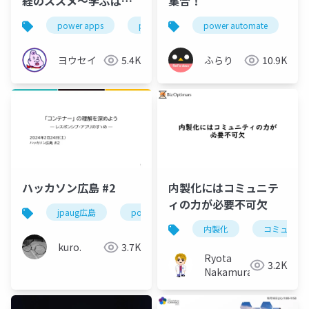
経のススメ～学ぶは真
集合！
似ぶから始まる～
power apps
power platform
power automate
p
ヨウセイ
5.4K
ふらり
10.9K
ハッカソン広島 #2
内製化にはコミュニテ
ィの力が必要不可欠
jpaug広島
power apps
power platform
内製化
コミュニテ
kuro.
3.7K
Ryota
3.2K
Nakamura