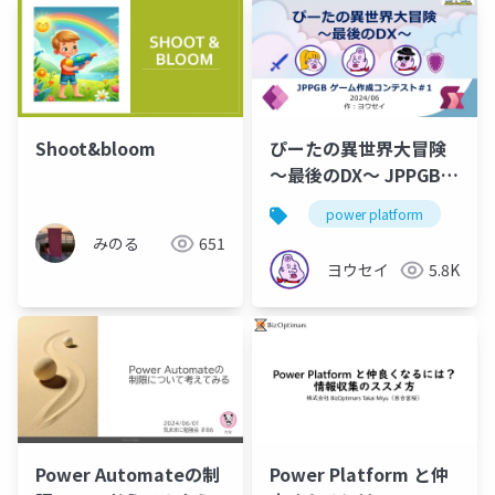
Shoot&bloom
ぴーたの異世界大冒険
～最後のDX～ JPPGBゲ
ームコンテスト＃1
power platform
po
みのる
651
ヨウセイ
5.8K
Power Automateの制
Power Platform と仲