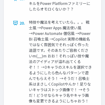
キルをPower Platformファミリーに
したらオモロくないか？？
特技や魔法を考えていたら。。。 戦
20.
士風 →Power Apps 魔法使い風
→Power Automate 僧侶風 →Power
BI 召喚士風 →Copilot 実際の機能名
ではなく雰囲気でそれっぽく作った
造語です。そのあたりご容赦くださ
いm(__)m おお！それっぽい技や魔
法のアイディアが溢れ出てくる
ぞ！！ →3キャラのスキルを選択でき
るようにしたら色んなパターンで遊
んでもらえそう！ →そうだ！召喚士
系はまさしくCopilotやんか！足りな
いキャラはストック画像で！ →そう
だ！どうせならキャラ名やキャラ画
像も変更できるようにしちゃおう！