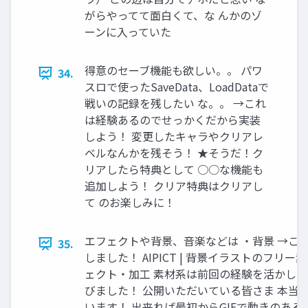
がらやってて面白くて、な んかのゾ
ーンに入っていた
得意のセーブ機能も欲しい。。 パワ
34.
スロで使ったSaveData、LoadDataで
戦いの記録を残したい な。。 →これ
は経験あるのでせっかくだから実装
しよう！ 変更したキャラやクリアレ
ベルなんかを残そう！ ★そうだ！ク
リアしたら特典として ○○な機能も
追加しよう！ クリア特典はクリアし
て のお楽しみに！
エフェクトや背景、音楽などは ・背景 →こ
35.
しました！ AIPICT | 背景イラストのフリー
ェクト・加工 素材系は前回の経験を活かし 
びました！ 公開いただいている皆さま 本当
います！ 出来れば最初からGIFで動きのあ