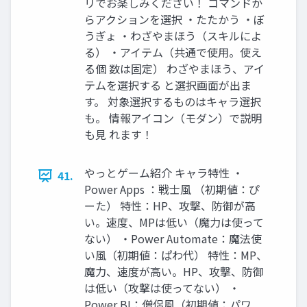
リでお楽しみください！ コマンドか
らアクションを選択 ・たたかう ・ぼ
うぎょ ・わざやまほう（スキルによ
る） ・アイテム（共通で使用。使え
る個 数は固定） わざやまほう、アイ
テムを選択する と選択画面が出ま
す。 対象選択するものはキャラ選択
も。 情報アイコン（モダン）で説明
も見 れます！
やっとゲーム紹介 キャラ特性 ・
41.
Power Apps ：戦士風 （初期値：ぴ
ーた） 特性：HP、攻撃、防御が高
い。速度、MPは低い（魔力は使って
ない） ・Power Automate：魔法使
い風（初期値：ぱわ代） 特性：MP、
魔力、速度が高い。HP、攻撃、防御
は低い（攻撃は使ってない） ・
Power BI：僧侶風（初期値：パワ