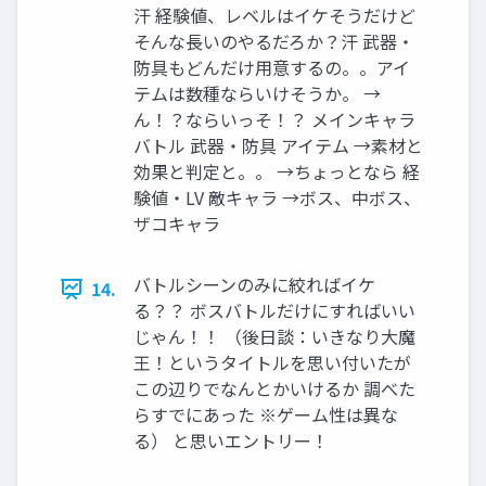
汗 経験値、レベルはイケそうだけど
そんな長いのやるだろか？汗 武器・
防具もどんだけ用意するの。。アイ
テムは数種ならいけそうか。 →
ん！？ならいっそ！？ メインキャラ
バトル 武器・防具 アイテム →素材と
効果と判定と。。 →ちょっとなら 経
験値・LV 敵キャラ →ボス、中ボス、
ザコキャラ
バトルシーンのみに絞ればイケ
14.
る？？ ボスバトルだけにすればいい
じゃん！！ （後日談：いきなり大魔
王！というタイトルを思い付いたが
この辺りでなんとかいけるか 調べた
らすでにあった ※ゲーム性は異な
る） と思いエントリー！