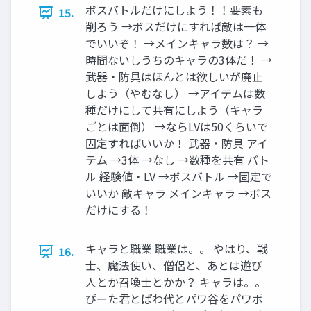
ボスバトルだけにしよう！！要素も
15.
削ろう →ボスだけにすれば敵は一体
でいいぞ！ →メインキャラ数は？ →
時間ないしうちのキャラの3体だ！ →
武器・防具はほんとは欲しいが廃止
しよう（やむなし） →アイテムは数
種だけにして共有にしよう（キャラ
ごとは面倒） →ならLVは50くらいで
固定すればいいか！ 武器・防具 アイ
テム →3体 →なし →数種を共有 バト
ル 経験値・LV →ボスバトル →固定で
いいか 敵キャラ メインキャラ →ボス
だけにする！
キャラと職業 職業は。。 やはり、戦
16.
士、魔法使い、僧侶と、あとは遊び
人とか召喚士とかか？ キャラは。。
ぴーた君とぱわ代とパワ谷をパワポ