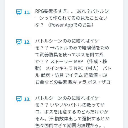
RPG要素多すぎ。。 あれ？バトルシ
11.
ーンって作られてるの見たことない
な？ （Power Appでのお話）
バトルシーンのみに絞ればイケ
12.
る？？ →バトルのみで経験値をため
て武器防具を使ってボスを倒す系
か？？ ストーリー MAP （作成・移
動） メインキャラ NPC（村人） バト
ル 武器・防具 アイテム 経験値・LV
お金などの要素 敵キャラ ボス・ザコ
バトルシーンのみに絞ればイケ
13.
る？？ いやいやバトルの敵ってザ
コ、ボスを用意するのどんだけかか
るん。汗 複数体出して選択するとか
色々面倒すぎて期間内無理だろ。。