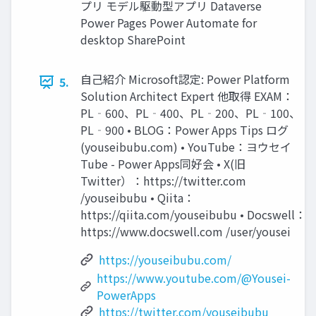
プリ モデル駆動型アプリ Dataverse
Power Pages Power Automate for
desktop SharePoint
自己紹介 Microsoft認定: Power Platform
5.
Solution Architect Expert 他取得 EXAM：
PL‐600、PL‐400、PL‐200、PL‐100、
PL‐900 • BLOG：Power Apps Tips ログ
(youseibubu.com) • YouTube：ヨウセイ
Tube - Power Apps同好会 • X(旧
Twitter）：https://twitter.com
/youseibubu • Qiita：
https://qiita.com/youseibubu • Docswell：
https://www.docswell.com /user/yousei
https://youseibubu.com/
https://www.youtube.com/@Yousei-
PowerApps
https://twitter.com/youseibubu