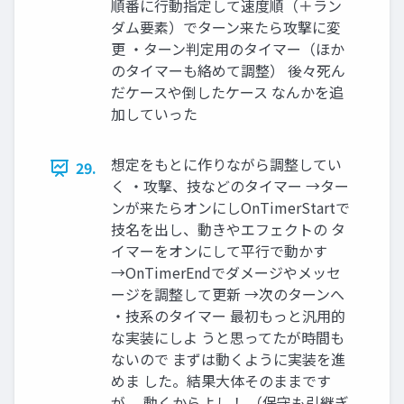
順番に行動指定して速度順（＋ラン
ダム要素）でターン来たら攻撃に変
更 ・ターン判定用のタイマー（ほか
のタイマーも絡めて調整） 後々死ん
だケースや倒したケース なんかを追
加していった
想定をもとに作りながら調整してい
29.
く ・攻撃、技などのタイマー →ター
ンが来たらオンにしOnTimerStartで
技名を出し、動きやエフェクトの タ
イマーをオンにして平行で動かす
→OnTimerEndでダメージやメッセ
ージを調整して更新 →次のターンへ
・技系のタイマー 最初もっと汎用的
な実装にしよ うと思ってたが時間も
ないので まずは動くように実装を進
めま した。結果大体そのままです
が、 動くからよし！ （保守も引継ぎ