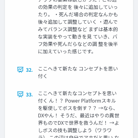
の効果の判定を 後々に追加していっ
たり。 ・死んだ場合の判定なんかも
後々追加して調整していく ・遊んで
みてバランス調整など まずは基本的
な実装をやって動きを見 ていき、バ
フ効果や死んだらなどの調 整を後半
に加えていった感じです。
ここへきて新たな コンセプトを思い
32.
付く
ここへきて新たなコンセプトを思い
33.
付く ん！？ Power Platformスキル
を駆使してボスを倒す？？ →なら、
DXやん！ そうだ、最近はやりの異世
界ものでDXで世界を救うんだ！ →よ
しボスの技も調整しよう（ワラワ
ラ） この辺は自分でアホだと思い な