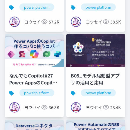
コードカスタマイズ！
Apps&Power
power platform
power apps
power platform
power autoamte
po
カスタムページ・モダ
Automater連携あれこ
ンコマンドバーと
れ
ヨウセイ
57.2K
ヨウセイ
38.5K
Power Automate
なんでもCopilot#27
B05_モデル駆動型アプ
Power AppsのCopilot
リの活用と応用
作るコパに使うコパ
power platform
power apps
power platform
copilot
po
ヨウセイ
36.8K
ヨウセイ
23.4K