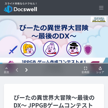
Ope
ぴーたの異世界大冒険～最後の
DX～ JPPGBゲームコンテスト