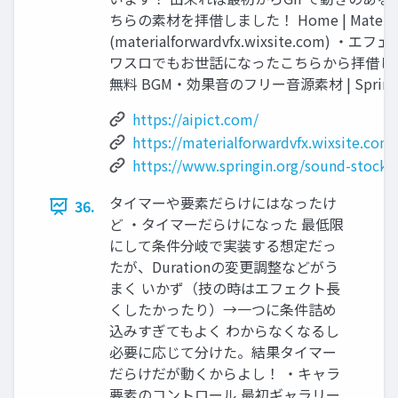
ちらの素材を拝借しました！ Home | Materialf
(materialforwardvfx.wixsite.com) ・
ワスロでもお世話になったこちらから拝借しま
無料 BGM・効果音のフリー音源素材 | Springin’
https://aipict.com/
https://materialforwardvfx.wixsite.com
https://www.springin.org/sound-stock/c
タイマーや要素だらけにはなったけ
36.
ど ・タイマーだらけになった 最低限
にして条件分岐で実装する想定だっ
たが、Durationの変更調整などがう
まく いかず（技の時はエフェクト長
くしたかったり）→一つに条件詰め
込みすぎてもよく わからなくなるし
必要に応じて分けた。結果タイマー
だらけだが動くからよし！ ・キャラ
要素のコントロール 最初ギャラリー