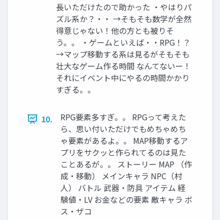
長いただけたので助かった ・やはりパ
ズル系か？・・ →そもそも数学が全然
得意じゃない！他の方とも被りそ
う。。 ・ゲームといえば・・RPG！？
→マップ移動する系は見るがそもそも
壮大なゲーム作る時間 なんてないー！
それにイベント中にやるの時間かかり
すぎる。。
RPG要素多すぎ。。 RPGって考えた
10.
ら、思い付いただけでもめちゃめち
ゃ要素があるよ。。 MAP移動するア
プリをサクッと作られてるのは見た
ことあるが。。 ストーリー MAP （作
成・移動） メインキャラ NPC（村
人） バトル 武器・防具 アイテム 経
験値・LV お金などの要素 敵キャラ ボ
ス・ザコ