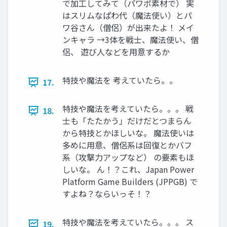
で加工してみて（パワポ素材で） 実
はスリムなぱわ代（魔法使い）とパ
ワ谷さん（僧侶）が出来たよ！ メイ
ンキャラ →3体を戦士、魔法使い、僧
侶、 遊び人などを用意するか
特技や魔法を 考えていたら。。
17.
特技や魔法を考えていたら。。。 戦
18.
士も「たたかう」だけだとつまらん
から特技とかほしいな。 魔法使いは
多めに用意、僧侶系は回復とかバフ
系（攻撃力アップなど） の要素もほ
しいな。 ん！？これ、Japan Power
Platform Game Builders (JPPGB) で
すよね？ならいっそ！？
特技や魔法を考えていたら。。。 ス
19.