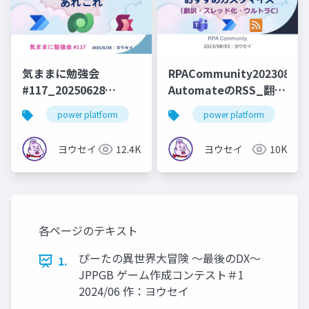
気ままに勉強会
RPACommunity20230803
#117_20250628
AutomateのRSS_翻
Dataverseコネクタあ
訳・スレッド化・ウル
power platform
power autoamte
power platform
power apps
po
れこれ
トラC
ヨウセイ
12.4K
ヨウセイ
10K
各ページのテキスト
ぴーたの異世界大冒険 ～最後のDX～
1.
JPPGB ゲーム作成コンテスト＃1
2024/06 作：ヨウセイ