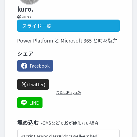
kuro.
@kuro
スライド一覧
Power Platform と Microsoft 365 と時々駄弁
シェア
Facebook
(Twitter)
またはPlayer版
LINE
埋め込む
»CMSなどでJSが使えない場合