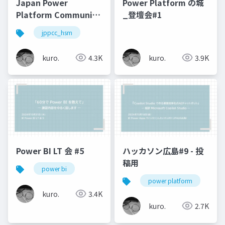
Japan Power
Power Platform の城
Platform Community
_登壇会#1
Caravan in Hiroshima
jppcc_hsm
発表資料
kuro.
4.3K
kuro.
3.9K
Power BI LT 会 #5
ハッカソン広島#9 - 投
稿用
power bi
power platform
j
kuro.
3.4K
kuro.
2.7K