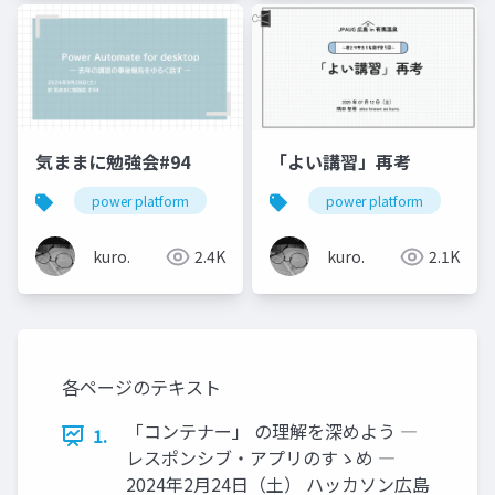
気ままに勉強会#94
「よい講習」再考
power platform
気ままに勉強会
power platform
power automate
j
kuro.
2.4K
kuro.
2.1K
各ページのテキスト
「コンテナー」 の理解を深めよう ―
1.
レスポンシブ・アプリのすゝめ ―
2024年2月24日（土） ハッカソン広島