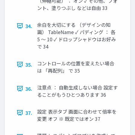
（伸縮可能） ： オン ✓ その他、フォ
ント、塗りつぶし などは自由 33
余白を大切にする （デザインの知
34.
識） TableName ✓ パディング ： 各
5 ～ 10 ✓ ドロップシャドウはお好み
で 34
コントロールの位置を変えたい場合
35.
は 「再配列」 で 35
注意点 ： 自動生成しない場合 設定す
36.
ることがもうひとつあります 36
設定 表示タブ 画面に合わせて倍率を
37.
変更 オフ ※ 既定ではオン 37