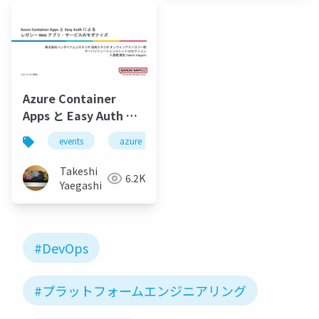
Azure Container
Apps と Easy Auth に
よるレガシー Web アプ
events
azure
azure-container-apps
micro
リ・サービスのモダナ
イズ
Takeshi
6.2K
Yaegashi
#DevOps
#プラットフォームエンジニアリング