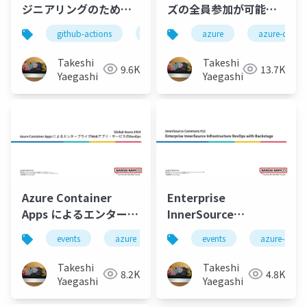
ジニアリングのための
ズの全員参加が可能な
セルフサービス基盤の
内部開発者ポータルの
github-actions
azure
azure
events
azure-conta
azure-conta
実装
野望
Takeshi
Takeshi
9.6K
13.7K
Yaegashi
Yaegashi
Azure Container
Enterprise
Apps によるエンタープ
InnerSource
ライズWebアプリ・サ
Infrastructure
events
azure
azure-container-apps
events
azure-conta
azure
ービスのDevOps
DevOps with
Backstage
Takeshi
Takeshi
8.2K
4.8K
Yaegashi
Yaegashi