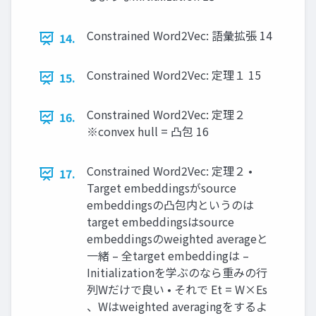
Constrained Word2Vec: 語彙拡張 14
14.
Constrained Word2Vec: 定理１ 15
15.
Constrained Word2Vec: 定理２
16.
※convex hull = 凸包 16
Constrained Word2Vec: 定理２ •
17.
Target embeddingsがsource
embeddingsの凸包内というのは
target embeddingsはsource
embeddingsのweighted averageと
一緒 – 全target embeddingは –
Initializationを学ぶのなら重みの行
列Wだけで良い • それで Et = W×Es
、Wはweighted averagingをするよ