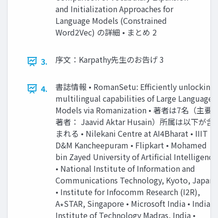
and Initialization Approaches for
Language Models (Constrained
Word2Vec) の詳細 • まとめ 2
序文：Karpathy先生のお告げ 3
3.
書誌情報 • RomanSetu: Efficiently unlocking
4.
multilingual capabilities of Large Language
Models via Romanization • 著者は7名（主要
著者： Jaavid Aktar Husain）所属は以下が含
まれる • Nilekani Centre at AI4Bharat • IIIT
D&M Kancheepuram • Flipkart • Mohamed
bin Zayed University of Artificial Intelligence
• National Institute of Information and
Communications Technology, Kyoto, Japan
• Institute for Infocomm Research (I2R),
A∗STAR, Singapore • Microsoft India • Indian
Institute of Technology Madras, India •