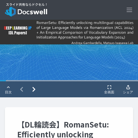
Ope
【DL輪読会】RomanSetu:
Efficiently unlocking