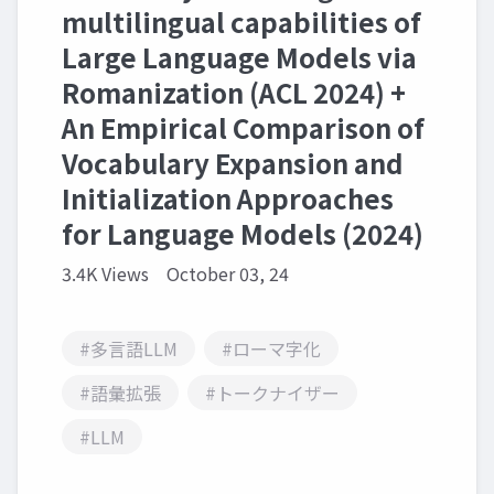
multilingual capabilities of
Large Language Models via
Romanization (ACL 2024) +
An Empirical Comparison of
Vocabulary Expansion and
Initialization Approaches
for Language Models (2024)
3.4K Views
October 03, 24
#多言語LLM
#ローマ字化
#語彙拡張
#トークナイザー
#LLM