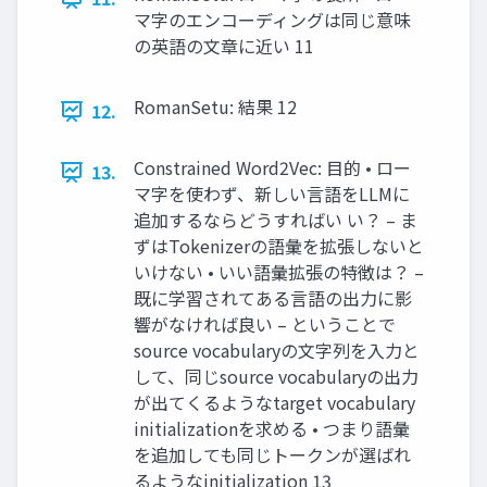
マ字のエンコーディングは同じ意味
の英語の文章に近い 11
RomanSetu: 結果 12
12.
Constrained Word2Vec: 目的 • ロー
13.
マ字を使わず、新しい言語をLLMに
追加するならどうすればい い？ – ま
ずはTokenizerの語彙を拡張しないと
いけない • いい語彙拡張の特徴は？ –
既に学習されてある言語の出力に影
響がなければ良い – ということで
source vocabularyの文字列を入力と
して、同じsource vocabularyの出力
が出てくるようなtarget vocabulary
initializationを求める • つまり語彙
を追加しても同じトークンが選ばれ
るようなinitialization 13