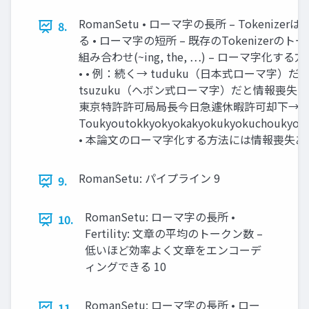
RomanSetu • ローマ字の長所 – Tokeni
8.
る • ローマ字の短所 – 既存のTokenizer
組み合わせ(~ing, the, …) – ローマ字
• • 例：続く→ tuduku（日本式ローマ字）
tsuzuku（ヘボン式ローマ字）だと情報喪失あ
東京特許許可局局長今日急遽休暇許可却下→
Toukyoutokkyokyokakyokukyokuchoukyou
• 本論文のローマ字化する方法には情報喪失あり
RomanSetu: パイプライン 9
9.
RomanSetu: ローマ字の長所 •
10.
Fertility: 文章の平均のトークン数 –
低いほど効率よく文章をエンコーデ
ィングできる 10
RomanSetu: ローマ字の長所 • ロー
11.