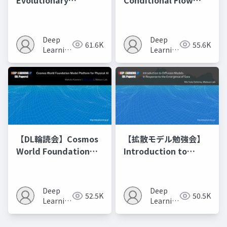
Optimization of
Matching
Model Merging
Recipes モデルマージ
Deep
Deep
61.6K
55.6K
の進化的最適化
Learning
Learning
JP
JP
【DL輪読会】Cosmos
【拡散モデル勉強会】
World Foundation
Introduction to
Model Platform for
Diffusion Models
Physical AI
Deep
Deep
52.5K
50.5K
Learning
Learning
JP
JP