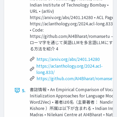
Indian Institute of Technology Bombay •
URL • (arXiv)
https://arxiv.org/abs/2401.14280 • ACL Page:
https://aclanthology.org/2024.acl-long.833/
• Code:
https://github.com/AI4Bharat/romansetu –
ローマ字を通じて英語LLMを多言語LLMにす
る方法を紹介 4
https://arxiv.org/abs/2401.14280
https://aclanthology.org/2024.acl-
long.833/
https://github.com/AI4Bharat/romansetu
書誌情報 • An Empirical Comparison of Vocabu
5.
Initialization Approaches for Language Mode
Word2Vec) • 著者は6名（主要著者： Nandini Mun
Kishore ）所属は以下が含まれる • Indian Institu
Madras • Nilekani Centre at AI4Bharat • Natio