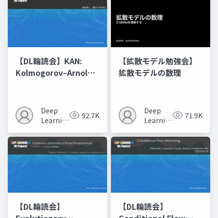
【DL輪読会】KAN:
【拡散モデル勉強会】
Kolmogorov–Arnold
拡散モデルの数理
Networks
Deep
Deep
92.7K
71.9K
Learning
Learning
JP
JP
【DL輪読会】
【DL輪読会】
Evolutionary
Conditional Flow