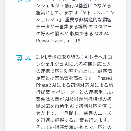
ンシェルジュ 旅⾏AI基盤につながる
施策として、まずは「AIトラベルコン
シェルジュ」 重要な⾮構造的な顧客
データが⼀番集まる場所 カスタマー
の好みや悩みが 収集できる ©2024
Reiwa Travel, inc. 18
3. MLラボの取り組み：AIトラベルコ
16.
ンシェルジュ AIによる初期対応と⼈
の連携で応対効率を向上し、 顧客満
⾜度と提案品質を⾼めます。 Phase1
Phase2 AIによる初期対応 AIによる旅
⾏提案 オペレーターとの連携 難しい
案件は⼈間が AI技術が旅⾏相談の初
期対応を⾃動化 AIで初期対応を済ま
せた上で、⼀旦提 し、顧客のニーズ
を迅速に把握するこ 案も⾏います。
そこで納得感が無い場 とで、応対の