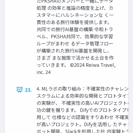
たPKSHAのメンバーと⼀緒にデータ
処理 の効率と推論の精度を上げ、カ
スタマーにハルシネーションな く⼀
貫性のある旅⾏体験を提供します。
共同での旅⾏AI基盤の構築 令和トラ
ベル、PKSHA共同で、効果的な学習
ループがまわせ るデータ管理フロー
が構築された旅⾏AI基盤を開発し、
さまざ まな施策で活かせる⼟台を作
っていきます。 ©2024 Reiwa Travel,
inc. 24
4. MLラボの取り組み：不確実性のチャレン
23.
スクラムによる効率的な開発とプロトタイプ
の実験が、 不確実性の⾼いAIプロジェクトの
功の鍵を握ります。 Difyでのプロトタイプを
⽤して 仕様などの認識をすりあわせ 不確実
が⾼いプロジェクト。Difyを活⽤し たチャッ
ボット開発、Slackを利⽤した社 内実験トラ