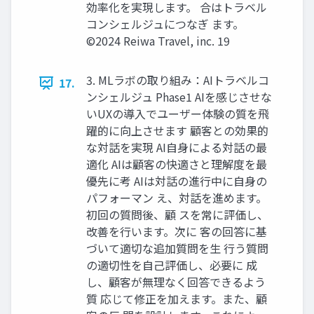
効率化を実現します。 合はトラベル
コンシェルジュにつなぎ ます。
©2024 Reiwa Travel, inc. 19
3. MLラボの取り組み：AIトラベルコ
17.
ンシェルジュ Phase1 AIを感じさせな
いUXの導⼊でユーザー体験の質を⾶
躍的に向上させます 顧客との効果的
な対話を実現 AI⾃⾝による対話の最
適化 AIは顧客の快適さと理解度を最
優先に考 AIは対話の進⾏中に⾃⾝の
パフォーマン え、対話を進めます。
初回の質問後、顧 スを常に評価し、
改善を⾏います。次に 客の回答に基
づいて適切な追加質問を⽣ ⾏う質問
の適切性を⾃⼰評価し、必要に 成
し、顧客が無理なく回答できるよう
質 応じて修正を加えます。また、顧