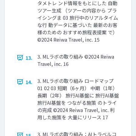
タメトレ ンド情報をもとにした ⾃動
ツアー⽣成 （ツアーの内容から プラ
イシングま 03 旅⾏中のリアルタイム
な⾏ 動データに基づいた 最新のお客
様のための おすすめ旅程表提案 で）
©2024 Reiwa Travel, inc. 15
3. MLラボの取り組み ©2024 Reiwa
13.
Travel, inc. 16
3. MLラボの取り組み ロードマップ
14.
01 02 03 短期（6ヶ⽉） 中期（1年）
⻑期（2年） 旅⾏AI基盤に 旅⾏AI基盤
旅⾏AI基盤を つながる施策 のトライ
の完成 ©2024 Reiwa Travel, inc. 利
⽤した施策を ⼤量にリリース 17
3. MLラボの取り組み：AIトラベルコ
15.