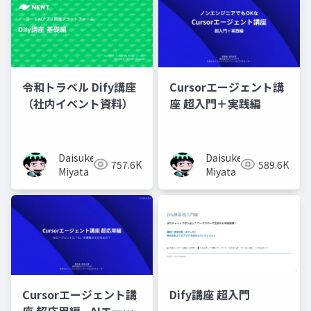
令和トラベル Dify講座
Cursorエージェント講
（社内イベント資料）
座 超入門＋実践編
Daisuke
Daisuke
757.6K
589.6K
Miyata
Miyata
Cursorエージェント講
Dify講座 超入門
座 超応用編 - AIエージ