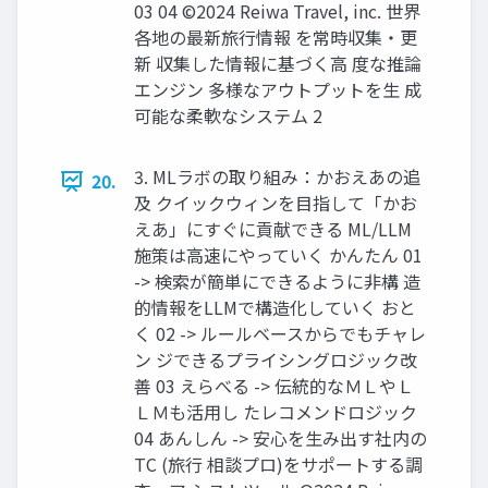
03 04 ©2024 Reiwa Travel, inc. 世界
各地の最新旅⾏情報 を常時収集‧更
新 収集した情報に基づく⾼ 度な推論
エンジン 多様なアウトプットを⽣ 成
可能な柔軟なシステム 2
3. MLラボの取り組み：かおえあの追
20.
及 クイックウィンを⽬指して「かお
えあ」にすぐに貢献できる ML/LLM
施策は⾼速にやっていく かんたん 01
-> 検索が簡単にできるように⾮構 造
的情報をLLMで構造化していく おと
く 02 -> ルールベースからでもチャレ
ン ジできるプライシングロジック改
善 03 えらべる -> 伝統的なＭＬやＬ
ＬＭも活⽤し たレコメンドロジック
04 あんしん -> 安⼼を⽣み出す社内の
TC (旅⾏ 相談プロ)をサポートする調