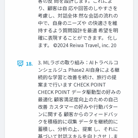
客の反 問を設計します。これによ
り、顧客は⾃ 応や回答のしやすさを
考慮し、対話全体 然な会話の流れの
中で、⾃⾝のニーズや の快適さを維
持するよう質問設計を最適 希望を明
確に表現することができます。 化し
ます。 ©2024 Reiwa Travel, inc. 20
3. MLラボの取り組み：AIトラベルコ
18.
ンシェルジュ Phase2 AI⾃⾝による継
続的な学習と改善を続け、旅⾏の提
案まで⾏います CHECK POINT
CHECK POINT データ駆動型の好みの
最適化 顧客満⾜度向上のための⾃⼰
改善 カスタマーの好みや⾏動パター
ンに関する 顧客からのフィードバッ
クを積極的に収集 データを継続的に
蓄積し、分析の上、提案 し、それに
基づいて対話スキルを向上させ しま