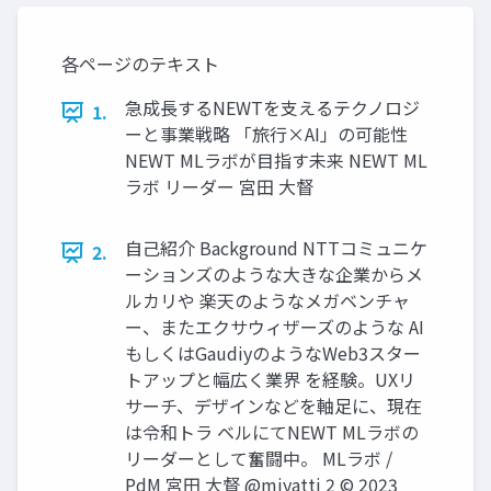
各ページのテキスト
急成⻑するNEWTを⽀えるテクノロジ
1.
ーと事業戦略 「旅⾏×AI」の可能性
NEWT MLラボが⽬指す未来 NEWT ML
ラボ リーダー 宮⽥ ⼤督
⾃⼰紹介 Background NTTコミュニケ
2.
ーションズのような⼤きな企業からメ
ルカリや 楽天のようなメガベンチャ
ー、またエクサウィザーズのような AI
もしくはGaudiyのようなWeb3スター
トアップと幅広く業界 を経験。UXリ
サーチ、デザインなどを軸⾜に、現在
は令和トラ ベルにてNEWT MLラボの
リーダーとして奮闘中。 MLラボ /
PdM 宮⽥ ⼤督 @miyatti 2 © 2023