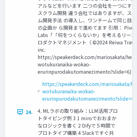
アルなどを⾏います ⼆つの会社を⼀つにする
スクラム開発 違う会社ではありますが、スク
ム開発⼿法 の導⼊し、ワンチームで同じ⽬線
の企画か ら開発まで進めてます 引用： Pivota
Labs「「何をつくらないか」を考えるリーン
ロダクトマネジメント（ ©2024 Reiwa Travel
inc.
https://speakerdeck.com/mariosakata/he-
wotukuranaika-wokao-
erurinpurodakutomanezimento?slide=6) 2
https://speakerdeck.com/mariosakata/he
wotukuranaika-wokao-
erurinpurodakutomanezimento?slide=6
4. MLラボの取り組み：LLM活⽤プロ
24.
トタイピング例 3 1 miroでおおまか
なロジックを書く 2 Difyで５時間で
プロトタイプ構築 4 Slackですぐ共