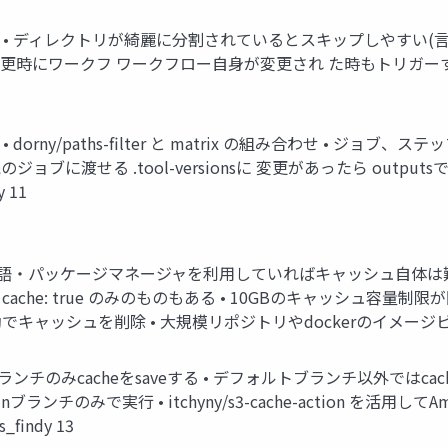
ップ • ディレクトリが綺麗に分割されているとスキップしやすい(言語
ァイル変更時にワークフ ワークフロー自身が変更され た時もトリガーす
orny/paths-filter と matrix の組み合わせ • ジョブ、ステッ
に渡せる .tool-versionsに 変更があったら outputsでkeyの
 11
言語・パッケージマネージャを利用していればキャッシュ自体は難しくない • se
che: true のみのものもある • 10GBのキャッシュ容量制
ャッシュを削除 • 大規模リポジトリやdockerのイメージビルドで問題
トブランチのみcacheをsaveする • デフォルトブランチ以外ではca
nブランチのみで実行 • itchyny/s3-cache-action を活
indy 13