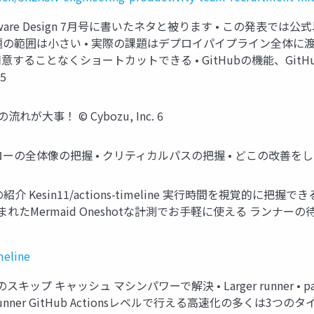
tware Design 7月号に書いたネタと被ります • この発表で
できる問題の範囲は小さい • 実際の課題はデプロイパイプライン全体
することなくショートカットできる • GitHubの機能、GitHu
5
の流れが大事！ ©️ Cybozu, Inc. 6
フローの全体像の把握 • クリティカルパスの把握 • どこの改善をしたらコス
timeline の紹介 Kesin11/actions-timeline 実行時
き 込まれたMermaid Oneshotな計測でお手軽に使える ランナー
meline
プ キャッシュ マシンパワーで解決 • Larger runner • paths • 
ted runner GitHub Actionsレベルで行える高速化の多くは3つのタイプ #