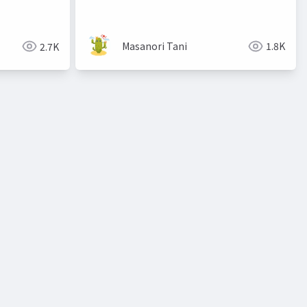
Masanori Tani
1.8K
2.7K