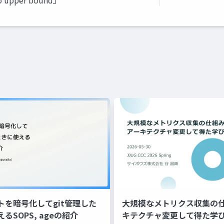
o upper bound」
トを暗号化してgit管理した
大規模なメトリクス収集の
るSOPS, ageの紹介
キテクチャ変更して得た学