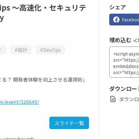
プ Tips 〜高速化・セキュリテ
シェア
y
Facebo
埋め込む
»
ィ
#設計
#DevOps
適化どうしてる？ 開発者体験を向上させる運用術」
ダウンロー
ダウンロード
com/event/326645/
スライド一覧