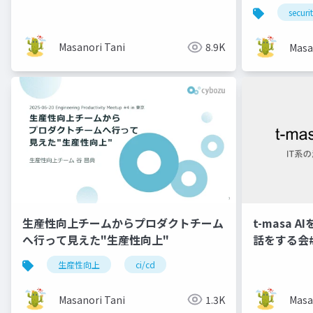
securi
Masanori Tani
8.9K
Masa
生産性向上チームからプロダクトチーム
t-masa 
へ行って見えた"生産性向上"
話をする会#
生産性向上
ci/cd
Masanori Tani
1.3K
Masa