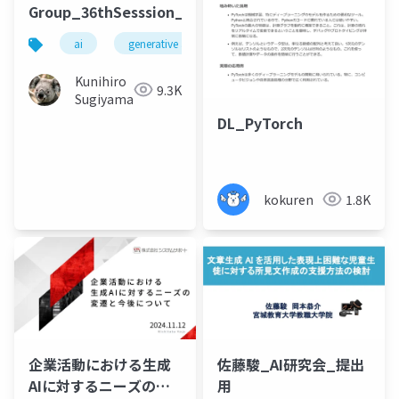
Group_36thSesssion_202411126
ai
generative ai
machine learning
deep l
Kunihiro
9.3K
Sugiyama
DL_PyTorch
kokuren
1.8K
企業活動における生成
佐藤駿_AI研究会_提出
AIに対するニーズの変
用