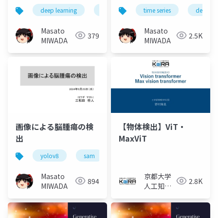
ついて
deep learning
t-sne
time series
deep le
Masato
Masato
379
2.5K
MIWADA
MIWADA
画像による脳腫瘍の検
【物体検出】ViT・
出
MaxViT
yolov8
sam
object detection
ai
Masato
京都大学
894
2.8K
MIWADA
人工知能
研究会
KaiRA