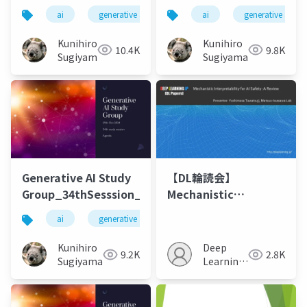
遷と今後について
ai
generative ai
machine learning
ai
generative ai
deep l
Kunihiro
Kunihiro
10.4K
9.8K
Sugiyama
Sugiyama
Generative AI Study
【DL輪読会】
Group_34thSesssion_20241029
Mechanistic
Interpretability for
ai
generative ai
machine learning
deep l
AI Safety: A Review
Kunihiro
Deep
9.2K
2.8K
Sugiyama
Learning
JP