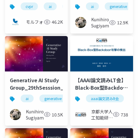
タビジョン技術の最前
ルール）ver2 (発表)
cvpr
ai
deep learning
ai
gaussian splatting
generative ai
線 ー
(1)
Kunihiro
モルフォ
46.2K
12.9K
Sugiyama
Generative AI Study
【AAAI論文読みLT会】
Group_29thSesssion_20240820
Black-Box型Backdoor
攻撃の検出
ai
generative ai
machine learning
aaai論文読みlt会
deep l
Kunihiro
京都大学人
10.5K
738
Sugiyama
工知能研究
会KaiRA