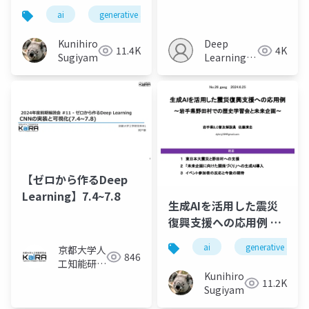
CotoVerseから考える
Next-token
ai
generative ai
machine learning
deep l
今後の指針
Prediction Meets
Full- Sequence
Kunihiro
Deep
11.4K
4K
Diffusion
Sugiyama
Learning
JP
【ゼロから作るDeep
Learning】7.4~7.8
生成AIを活用した震災
復興支援への応用例 ~
岩手県野田村での歴史
ai
generative ai
京都大学人
学習会と未来企画
846
工知能研究
Kunihiro
会KaiRA
11.2K
Sugiyama