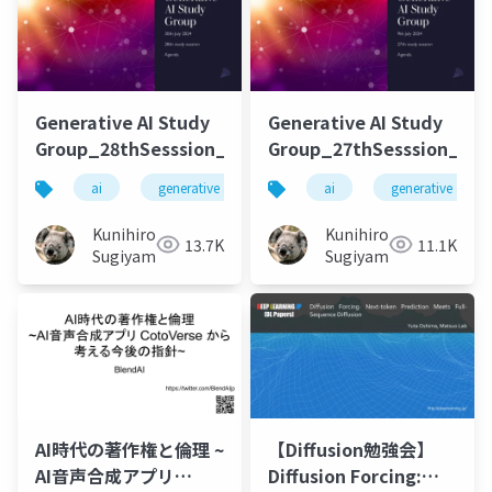
Generative AI Study
Generative AI Study
Group_28thSesssion_20240730
Group_27thSesssion_202
ai
generative ai
machine learning
ai
generative ai
deep l
Kunihiro
Kunihiro
13.7K
11.1K
Sugiyama
Sugiyama
AI時代の著作権と倫理 ~
【Diffusion勉強会】
AI音声合成アプリ
Diffusion Forcing: