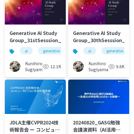
Generative AI Study
Generative AI Study
Group_31stSesssion_20240917
Group_30thSesssion_202
ai
generative ai
machine learning
ai
generative ai
deep l
Kunihiro
Kunihiro
12.1K
9.8K
Sugiyama
Sugiyama
JDLA主催CVPR2024技
20240820_GASG勉強
術報告会 ー コンピュー
会講演資料（AI活用＆