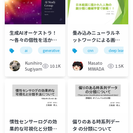
生成AIオーケストラ！
畳み込みニューラルネ
～各々の個性を活かし
ットワークによる画像
協奏する～ さらに深掘
分類について
ai
generative ai
machine learning
cnn
deep learning
deep l
りする最新事例と活用
法
Kunihiro
Masato
10.1K
1.5K
Sugiyama
MIWADA
慣性センサーログの効
偏りのある時系列デー
果的な可視化と分類に
タ の分類について