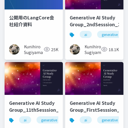
公開用のLangCore会
Generative AI Study
社紹介資料
Group_2ndSesssion_2023
ai
generative ai
Kunihiro
Kunihiro
25K
18.1K
Sugiyama
Sugiyama
Generative AI Study
Generative AI Study
Group_11thSesssion_20231114
Group_FirstSesssion_202
ai
generative ai
machine learning
ai
generative ai
deep l