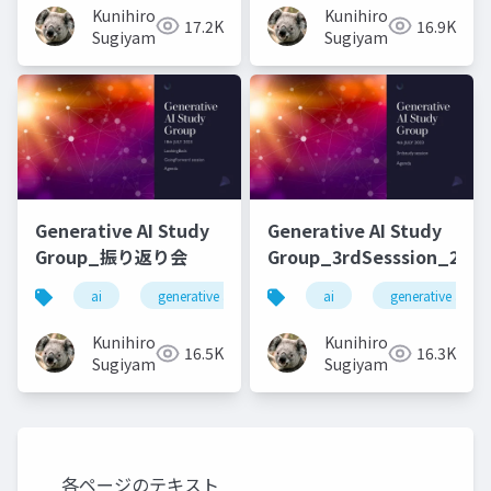
Kunihiro
Kunihiro
17.2K
16.9K
Sugiyama
Sugiyama
Generative AI Study
Generative AI Study
Group_振り返り会
Group_3rdSesssion_2023
ai
generative ai
machine learning
ai
generative ai
deep l
Kunihiro
Kunihiro
16.5K
16.3K
Sugiyama
Sugiyama
各ページのテキスト