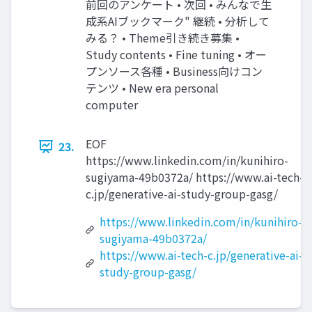
前回のアンケート • 次回 • みんなで生
成系AIブックマーク" 継続 • 分析して
みる？ • Theme引き続き募集 •
Study contents • Fine tuning • オー
プンソース各種 • Business向けコン
テンツ • New era personal
computer
EOF
23.
https://www.linkedin.com/in/kunihiro-
sugiyama-49b0372a/ https://www.ai-tech-
c.jp/generative-ai-study-group-gasg/
https://www.linkedin.com/in/kunihiro-
sugiyama-49b0372a/
https://www.ai-tech-c.jp/generative-ai-
study-group-gasg/