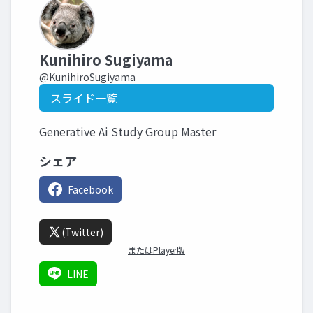
Kunihiro Sugiyama
@KunihiroSugiyama
スライド一覧
Generative Ai Study Group Master
シェア
Facebook
(Twitter)
またはPlayer版
LINE