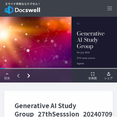
Ope
Generative AI Study
Group_27thSesssion_20240709