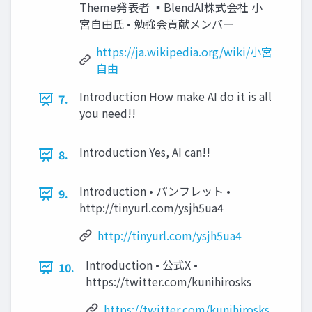
Theme発表者 ▪BlendAI株式会社 小
宮自由氏 • 勉強会貢献メンバー
https://ja.wikipedia.org/wiki/小宮
自由
Introduction How make AI do it is all
7.
you need!!
Introduction Yes, AI can!!
8.
Introduction • パンフレット •
9.
http://tinyurl.com/ysjh5ua4
http://tinyurl.com/ysjh5ua4
Introduction • 公式X •
10.
https://twitter.com/kunihirosks
https://twitter.com/kunihirosks