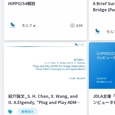
HiPPO/S4解説
A Brief Su
Bridge (Par
モルフォ
65K
モル
紹介論文_S. H. Chan, X. Wang, and
JDLA主催「
O. A.Elgendy, ”Plug and Play ADMM
ンピュータ
for Image RestorationFixed Point
画像復元
Convergence and Applications”