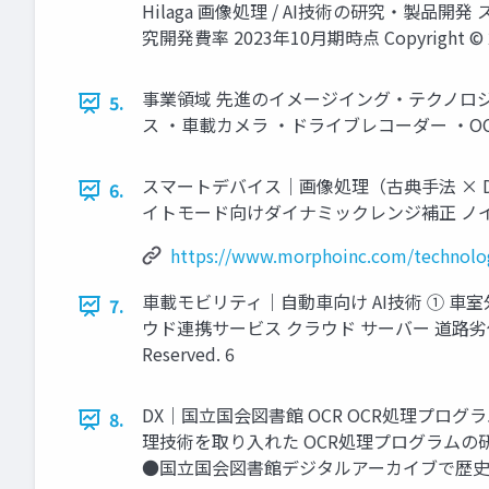
Hilaga 画像処理 / AI技術の研究・製品
究開発費率 2023年10月期時点 Copyright © 2024 M
事業領域 先進のイメージイング・テクノロジ
5.
ス ・車載カメラ ・ドライブレコーダー ・OCR ・監視カメラ
スマートデバイス｜画像処理（古典手法 × Deep Lea
6.
イトモード向けダイナミックレンジ補正 ノイズ除去AI技術 Co
https://www.morphoinc.com/technolo
車載モビリティ｜自動車向け AI技術 ① 車室外
7.
ウド連携サービス クラウド サーバー 道路劣化診断(ひ
Reserved. 6
DX｜国立国会図書館 OCR OCR処理プロ
8.
理技術を取り入れた OCR処理プログラム
●国立国会図書館デジタルアーカイブで歴史的資料も 全文テキ