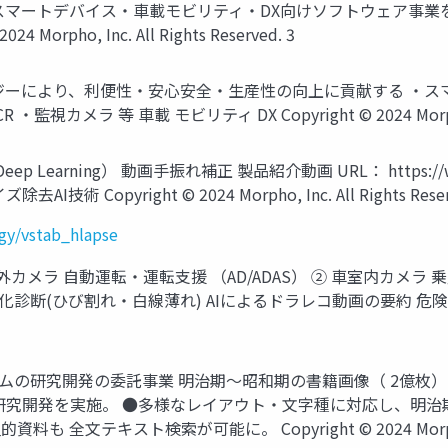
開発 スマートデバイス・車載モビリティ・DX向けソフトウェア事業を グロ
orpho, Inc. All Rights Reserved. 3
ーにより、利便性・安心安全・生産性の向上に貢献する ・スマー
 等 車載 モビリティ DX Copyright © 2024 Morpho, Inc.
rning） 動画手振れ補正 製品紹介動画 URL： https://www.morp
pyright © 2024 Morpho, Inc. All Rights Reserv
gy/vstab_hlapse
カメラ 自動運転・運転支援 （AD/ADAS） ② 車室内カメラ 乗
び割れ・白線薄れ) AIによるドラレコ動画の要約 危険運転判定 Copyrig
グラムの研究開発の委託事業 明治期～昭和期の書籍画像（ 2億枚
の研究開発を実施。 ●多様なレイアウト・文字種に対応し、明治
スト検索が可能に。 Copyright © 2024 Morpho, Inc. A