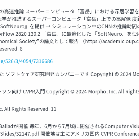
Networkの高速推論 スーパーコンピュータ「富岳」における深層学
大学が推進するスーパーコンピュータ「富岳」上での高解像 度
ftNeuro』を提供 → シミュレーション中のCNNの推論時間の
low 2820 130.2 「富岳」に最適化した 『SoftNeuro』を
ronomical Society”の論文として報告 （https://academic.oup.co
eserved. 8
le/526/3/4054/7316686
ア研究開発カンパニーです Copyright © 2024 Morpho, Inc.
入門 Copyright © 2024 Morpho, Inc. All Rights R
All Rights Reserved. 11
D.Balladが開催 毎年、6月から7月頃に開催されるComputer Vi
2024/Slides/32147.pdf 開催地は主にアメリカ国内 CVPR Conference on