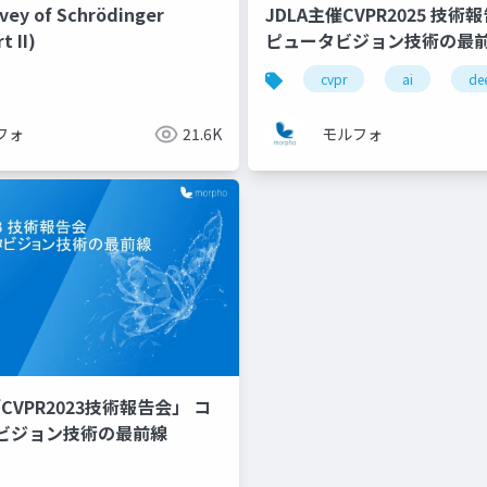
rvey of Schrödinger
JDLA主催CVPR2025 技術
t II)
ピュータビジョン技術の最前
cvpr
ai
de
フォ
21.6K
モルフォ
CVPR2023技術報告会」 コ
ビジョン技術の最前線