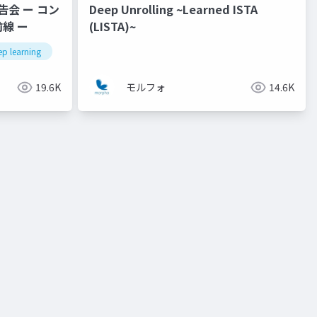
報告会 ー コン
Deep Unrolling ~Learned ISTA
線 ー
(LISTA)~
ep learning
gaussian splatting
学会報告
19.6K
モルフォ
14.6K