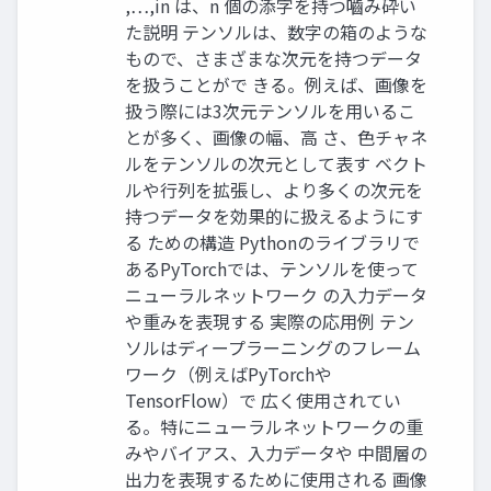
,…,in は、n 個の添字を持つ ​ ​ ​ ​ 嚙み砕い
た説明 テンソルは、数字の箱のような
もので、さまざまな次元を持つデータ
を扱うことがで きる。例えば、画像を
扱う際には3次元テンソルを用いるこ
とが多く、画像の幅、高 さ、色チャネ
ルをテンソルの次元として表す ベクト
ルや行列を拡張し、より多くの次元を
持つデータを効果的に扱えるようにす
る ための構造 Pythonのライブラリで
あるPyTorchでは、テンソルを使って
ニューラルネットワーク の入力データ
や重みを表現する 実際の応用例 テン
ソルはディープラーニングのフレーム
ワーク（例えばPyTorchや
TensorFlow）で 広く使用されてい
る。特にニューラルネットワークの重
みやバイアス、入力データや 中間層の
出力を表現するために使用される 画像