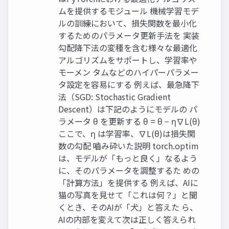
ムを提供するモジュール 機械学習モデ
ルの訓練において、損失関数を最小化
するためのパラメータ更新手法を 実装
勾配降下法の変種を含む様々な最適化
アルゴリズムをサポートし、学習率や
モーメン タムなどのハイパーパラメー
タ設定を容易にする 例えば、最急降下
法（SGD: Stochastic Gradient
Descent）は下記のようにモデルの パ
ラメータ θ を更新する θ = θ − η∇L(θ)
ここで、η は学習率、∇L(θ)は損失関
数の勾配 嚙み砕いた説明 torch.optim
は、モデルが「もっと良く」なるよう
に、そのパラメータを調整するた めの
「計算方法」を提供する 例えば、AIに
猫の写真を見せて「これは何？」と聞
くとき、そのAIが「犬」と答えた ら、
AIの内部を変えて次は正しく答えられ