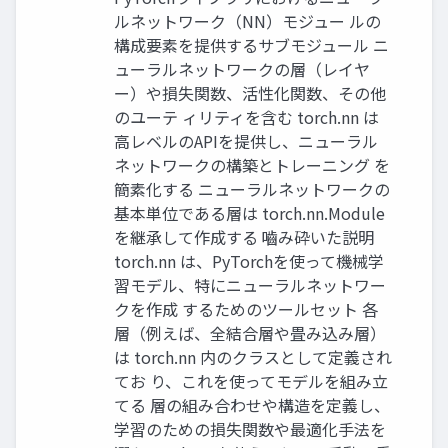
ルネットワーク（NN）モジュー ルの
構成要素を提供するサブモジュール ニ
ューラルネットワークの層（レイヤ
ー）や損失関数、活性化関数、その他
のユーテ ィリティを含む torch.nn は
高レベルのAPIを提供し、ニューラル
ネットワークの構築とトレーニング を
簡素化する ニューラルネットワークの
基本単位である層は torch.nn.Module
を継承して作成する 嚙み砕いた説明
torch.nn は、PyTorchを使って機械学
習モデル、特にニューラルネットワー
クを作成 するためのツールセット 各
層（例えば、全結合層や畳み込み層）
は torch.nn 内のクラスとして定義され
てお り、これを使ってモデルを組み立
てる 層の組み合わせや構造を定義し、
学習のための損失関数や最適化手法を