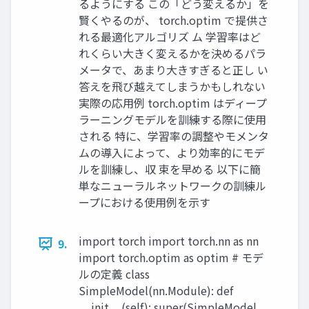
るようにする この「どう変えるか」を
賢くやるのが、 torch.optim で提供さ
れる最適化アルゴリズ ム 学習率はど
れくらい大きく変えるかを決めるパラ
メータで、あまり大きすぎると正し い
答えを飛び越えてしまうかもしれない
実際の応用例 torch.optim はディープ
ラーニングモデルを訓練する際に使用
される 特に、学習率の調整やモメンタ
ムの導入によって、より効率的にモデ
ルを訓練し、収 束を早める 以下に簡
単なニューラルネットワークの訓練ル
ープにおける使用例を示す
import torch import torch.nn as nn
9.
import torch.optim as optim # モデ
ルの定義 class
SimpleModel(nn.Module): def
__init__(self): super(SimpleModel,