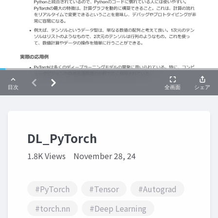
DL_PyTorch
1.8K Views
November 28, 24
#PyTorch
#Tensor
#Autograd
#torch.nn
#Deep Learning