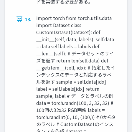
ドを実装する必要がある。
import torch from torch.utils.data
13.
import Dataset class
CustomDataset(Dataset): def
__init__(self, data, labels): self.data
= data self.labels = labels def
__len__(self): # データセットのサイ
ズを返す return len(self.data) def
__getitem__(self, idx): # 指定したイ
ンデックスのデータと対応するラベ
ルを返す sample = self.data[idx]
label = self.labels[idx] return
sample, label # データとラベルの例
data = torch.randn(100, 3, 32, 32) #
100個の32x32 RGB画像 labels =
torch.randint(0, 10, (100,)) # 0から9
のラベル # CustomDatasetのインス
タンスを作成 dataset =