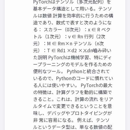
PyTorchはテンソル（多次元配列）を
基本データ構造として用いる。テンソ
ルは数値 計算を効率的に行うための構
造であり、数式で表すと次のようにな
る： スカラー（0次元）：x ∈ R ベク
トル（1次元）：v ∈ Rn 行列（2次
元）：M ∈ Rm×n テンソル（n次
元）：T ∈ Rd1 ×d2 ×⋯×dn ​ ​ ​ 嚙み砕い
た説明 PyTorchは機械学習、特にディ
ープラーニングのモデルを作るための
便利なツール。 Pythonと統合されて
いるので、Pythonのコードに慣れてい
る人には使いやすい。 PyTorchの最大
の特徴は、計算グラフを動的に構築で
きること。これは、計算の流れ をリア
ルタイムで変更できるということを意
味し、デバッグやプロトタイピングが
非 常に容易になる。 例えば、テンソ
ルというデータ型は、単なる数値の配