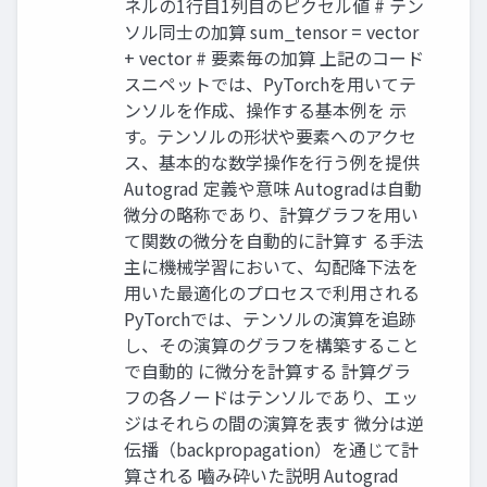
ネルの1行目1列目のピクセル値 # テン
ソル同士の加算 sum_tensor = vector
+ vector # 要素毎の加算 上記のコード
スニペットでは、PyTorchを用いてテ
ンソルを作成、操作する基本例を 示
す。テンソルの形状や要素へのアクセ
ス、基本的な数学操作を行う例を提供
Autograd 定義や意味 Autogradは自動
微分の略称であり、計算グラフを用い
て関数の微分を自動的に計算す る手法
主に機械学習において、勾配降下法を
用いた最適化のプロセスで利用される
PyTorchでは、テンソルの演算を追跡
し、その演算のグラフを構築すること
で自動的 に微分を計算する 計算グラ
フの各ノードはテンソルであり、エッ
ジはそれらの間の演算を表す 微分は逆
伝播（backpropagation）を通じて計
算される 嚙み砕いた説明 Autograd