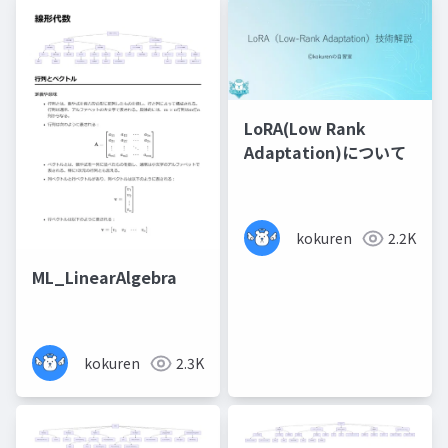
LoRA(Low Rank
Adaptation)について
kokuren
2.2K
ML_LinearAlgebra
kokuren
2.3K