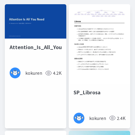
Attention_Is_All_You_Need_Summary
kokuren
4.2K
SP_Librosa
kokuren
2.4K