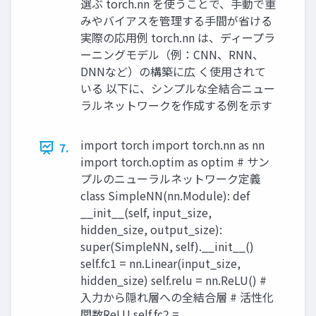
選ぶ torch.nn を使うことで、手動で重
みやバイアスを管理する手間が省ける
実際の応用例 torch.nn は、ディープラ
ーニングモデル（例：CNN、RNN、
DNNなど）の構築に広 く使用されて
いる 以下に、シンプルな全結合ニュー
ラルネットワークを作成する例を示す
import torch import torch.nn as nn
7.
import torch.optim as optim # サン
プルのニューラルネットワーク定義
class SimpleNN(nn.Module): def
__init__(self, input_size,
hidden_size, output_size):
super(SimpleNN, self).__init__()
self.fc1 = nn.Linear(input_size,
hidden_size) self.relu = nn.ReLU() #
入力から隠れ層への全結合層 # 活性化
関数ReLU self.fc2 =