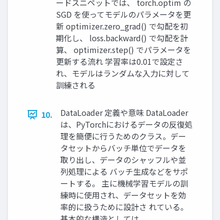
ードスニペットでは、 torch.optim の
SGD を使ってモデルのパラメータを更
新 optimizer.zero_grad() で勾配を初
期化し、 loss.backward() で勾配を計
算、 optimizer.step() でパラメータを
更新する流れ 学習率は0.01で設定さ
れ、モデルはランダムな入力に対して
訓練される
DataLoader 定義や意味 DataLoader
10.
は、PyTorchにおけるデータの反復処
理を簡便に行うためのクラス。デー
タセットからバッチ単位でデータを
取り出し、データのシャッフルや並
列処理による バッチ生成などをサポ
ートする。 主に機械学習モデルの訓
練時に使用され、データセットを効
率的に扱うために設計さ れている。
基本的な構造としては、