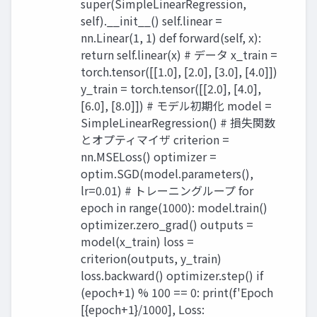
super(SimpleLinearRegression,
self).__init__() self.linear =
nn.Linear(1, 1) def forward(self, x):
return self.linear(x) # データ x_train =
torch.tensor([[1.0], [2.0], [3.0], [4.0]])
y_train = torch.tensor([[2.0], [4.0],
[6.0], [8.0]]) # モデル初期化 model =
SimpleLinearRegression() # 損失関数
とオプティマイザ criterion =
nn.MSELoss() optimizer =
optim.SGD(model.parameters(),
lr=0.01) # トレーニングループ for
epoch in range(1000): model.train()
optimizer.zero_grad() outputs =
model(x_train) loss =
criterion(outputs, y_train)
loss.backward() optimizer.step() if
(epoch+1) % 100 == 0: print(f'Epoch
[{epoch+1}/1000], Loss: