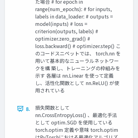
た場合 # for epoch in
range(num_epochs): # for inputs,
labels in data_loader: # outputs =
model(inputs) # loss =
criterion(outputs, labels) #
optimizer.zero_grad() #
loss.backward() # optimizer.step() こ
のコードスニペットでは、 torch.nn を
用いて基本的なニューラルネットワー
クを構 築し、トレーニングの枠組みを
示す 各層は nn.Linear を使って定義
し、活性化関数として nn.ReLU() が使
用されている
損失関数として
8.
nn.CrossEntropyLoss() 、最適化手法
として optim.SGD を使用している
torch.optim 定義や意味 torch.optim
はPyTorchにおける最適化アルゴリズ