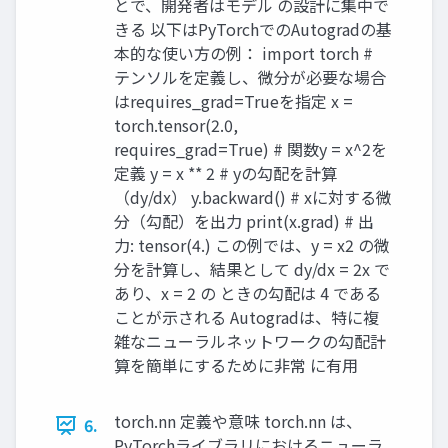
とで、開発者はモデル の設計に集中で
きる 以下はPyTorchでのAutogradの基
本的な使い方の例： import torch #
テンソルを定義し、微分が必要な場合
はrequires_grad=Trueを指定 x =
torch.tensor(2.0,
requires_grad=True) # 関数y = x^2を
定義 y = x ** 2 # yの勾配を計算
（dy/dx） y.backward() # xに対する微
分（勾配）を出力 print(x.grad) # 出
力: tensor(4.) この例では、y = x2 の微
分を計算し、結果として dy/dx = 2x で
あり、x = 2 の ときの勾配は 4 である
ことが示される Autogradは、特に複
雑なニューラルネットワークの勾配計
算を簡単にするために非常 に有用
torch.nn 定義や意味 torch.nn は、
6.
PyTorchライブラリにおけるニューラ