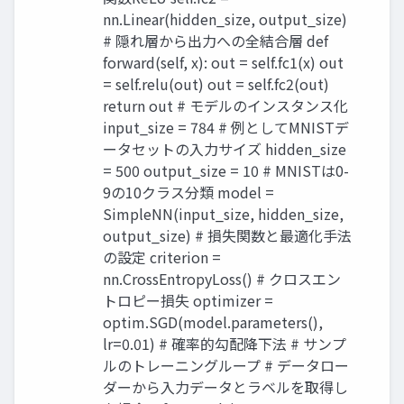
nn.Linear(hidden_size, output_size)
# 隠れ層から出力への全結合層 def
forward(self, x): out = self.fc1(x) out
= self.relu(out) out = self.fc2(out)
return out # モデルのインスタンス化
input_size = 784 # 例としてMNISTデ
ータセットの入力サイズ hidden_size
= 500 output_size = 10 # MNISTは0-
9の10クラス分類 model =
SimpleNN(input_size, hidden_size,
output_size) # 損失関数と最適化手法
の設定 criterion =
nn.CrossEntropyLoss() # クロスエン
トロピー損失 optimizer =
optim.SGD(model.parameters(),
lr=0.01) # 確率的勾配降下法 # サンプ
ルのトレーニングループ # データロー
ダーから入力データとラベルを取得し