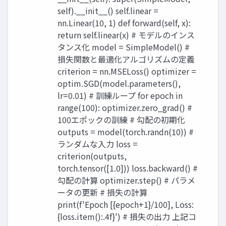
self).__init__() self.linear =
nn.Linear(10, 1) def forward(self, x):
return self.linear(x) # モデルのインス
タンス化 model = SimpleModel() #
損失関数と最適化アルゴリズムの定義
criterion = nn.MSELoss() optimizer =
optim.SGD(model.parameters(),
lr=0.01) # 訓練ループ for epoch in
range(100): optimizer.zero_grad() #
100エポックの訓練 # 勾配の初期化
outputs = model(torch.randn(10)) #
ランダムな入力 loss =
criterion(outputs,
torch.tensor([1.0])) loss.backward() #
勾配の計算 optimizer.step() # パラメ
ータの更新 # 損失の計算
print(f'Epoch [{epoch+1}/100], Loss:
{loss.item():.4f}') # 損失の出力 上記コ