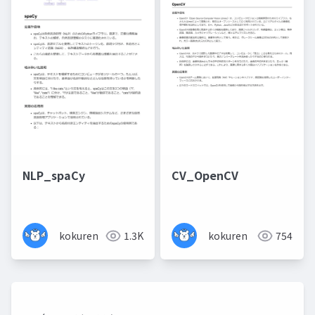
NLP_spaCy
CV_OpenCV
kokuren
1.3K
kokuren
754