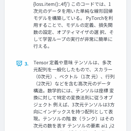
{loss.item():.4f}') このコードでは、1
次元のデータを用いた単純な線形回帰
モデルを構築している。 PyTorchを利
用することで、モデルの定義、損失関
数の設定、オプティマイザの選 択、そ
して学習ループの実行が非常に簡単に
行える。
Tensor 定義や意味 テンソルは、多次
3.
元配列を一般化したもので、スカラー
（0次元）、ベクトル（1次 元）、行列
（2次元）などを含む高次元のデータ
構造。数学的には、テンソルは座標 変
換に対して特定の変換法則に従うオブ
ジェクト 例えば、3次元テンソルは3方
向にインデックスを持つ配列として表
現。テンソルの階 数（ランク）はその
次元の数を表す テンソルの要素 ai1 ,i2