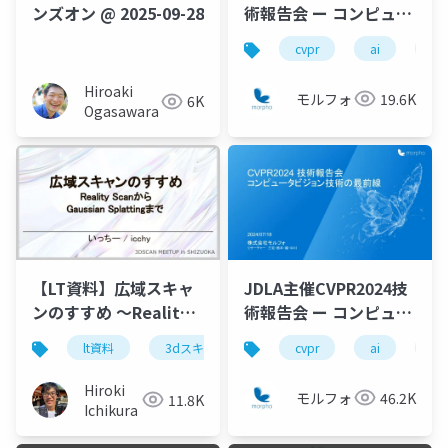
術報告会 ー コンピュー
ンズオン @ 2025-09-28
タビジョン技術の最前
cvpr
ai
de
線 ー
Hiroaki
モルフォ
19.6K
6K
Ogasawara
【LT資料】広域スキャ
JDLA主催CVPR2024技
ンのすすめ 〜Reality
術報告会 ー コンピュー
Scanから Gaussian
タビジョン技術の最前
lt資料
3dスキャン
cvpr
ai
de
Splattingまで〜
線 ー
Hiroki
モルフォ
46.2K
11.8K
Ichikura