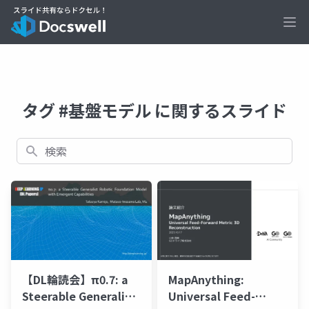
Ope
タグ #基盤モデル に関するスライド
検索
MapAnything:
【DL輪読会】π0.7: a
Universal Feed-
Steerable Generalist