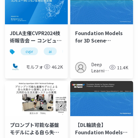
JDLA主催CVPR2024技
Foundation Models
術報告会 ー コンピュー
for 3D Scene
タビジョン技術の最前
Understanding
cvpr
ai
deep learning
gaussian splatting
線 ー
Deep
モルフォ
46.2K
11.4K
Learning
JP
プロンプト可能な基盤
【DL輪読会】
モデルによる自ら失敗
Foundation Models