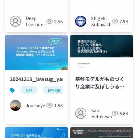
Forward Metric 3D
Robotic Foundation
Reconstruction
Model with
Emergent
Shigeki
Deep
7.9K
2.5K
Capabilities
Kobayashi
Learning
JP
20241213_jawsug_yamanashi_lt_beajouneyman
基盤モデルがものづく
り産業に及ぼしうる影
aws
jawsug
amazon bedrock
bedrock
響と研究開発の方向性
(?) 2024年秋ver
Journeyman
1.5K
Kan
5.6K
Hatakeyama