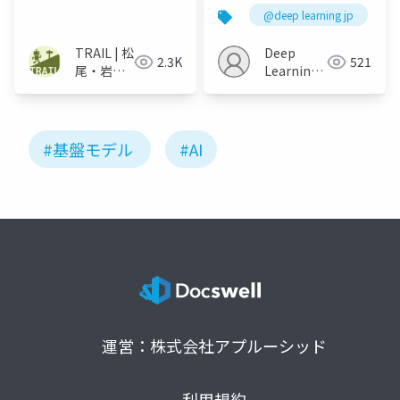
から復帰し止まらない
for Decision Making:
@deep learning jp
汎用的な生活支援シス
Problems, Methods,
テムの実現 (RCJ2024)
and Opportunities
TRAIL | 松
Deep
2.3K
521
尾・岩澤
Learning
研究室
JP
#基盤モデル
#AI
運営：株式会社アプルーシッド
利用規約