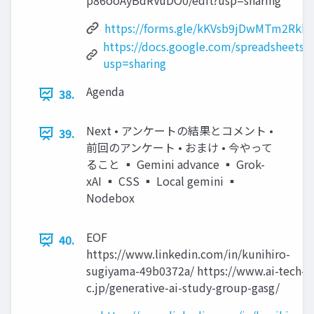
p86ooAyBdRVuDO0/edit?usp=sharing
https://forms.gle/kKVsb9jDwMTm2Rkk6
https://docs.google.com/spreadsheet
usp=sharing
Agenda
38.
Next • アンケートの結果とコメント •
39.
前回のアンケート • おまけ • 今やって
ること ▪ Gemini advance ▪ Grok-
xAI ▪ CSS ▪ Local gemini ▪
Nodebox
EOF
40.
https://www.linkedin.com/in/kunihiro-
sugiyama-49b0372a/ https://www.ai-tech-
c.jp/generative-ai-study-group-gasg/