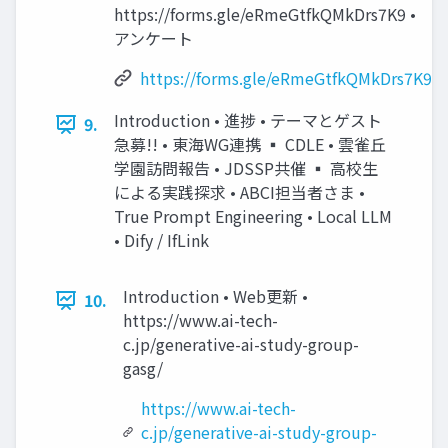
https://forms.gle/eRmeGtfkQMkDrs7K9 •
アンケート
https://forms.gle/eRmeGtfkQMkDrs7K9
Introduction • 進捗 • テーマとゲスト
9.
急募!! • 東海WG連携 ▪ CDLE • 雲雀丘
学園訪問報告 • JDSSP共催 ▪ 高校生
による実践探求 • ABCI担当者さま •
True Prompt Engineering • Local LLM
• Dify / IfLink
Introduction • Web更新 •
10.
https://www.ai-tech-
c.jp/generative-ai-study-group-
gasg/
https://www.ai-tech-
c.jp/generative-ai-study-group-