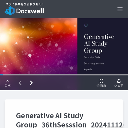
Ope
Generative AI Study
Group_36thSesssion_202411126