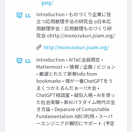
gasg/
Introduction • ものづくり企業に役
11.
立つ応用数理手法の研究会 o日本応
用数理学会：応用数理ものづくり研
究会 ohttp://monozukuri.jsiam.org/
http://monozukuri.jsiam.org/
Introduction • AITeC会員限定 •
12.
Mattermost • • 情報 / 企画 / ビジョン
• 厳選とれたて新鮮Info from
bookmarks • 僕が一番ChatGPTをう
まくつかえるんだぁー!!大会 •
ChatGPT相談室 • 疑似人格 • AIを使っ
た社会実験 • 新AIパラダイム時代の生
き方論 • Deparure of Computable
Fundamentalism ABCI利用 • スーパ
ーエンジニアが親切にサポート (予定