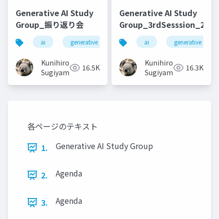
Generative AI Study
Generative AI Study
Group_振り返り会
Group_3rdSesssion_2023
ai
generative ai
machine learning
ai
generative ai
deep l
Kunihiro
Kunihiro
16.5K
16.3K
Sugiyama
Sugiyama
各ページのテキスト
Generative AI Study Group
1.
Agenda
2.
Agenda
3.