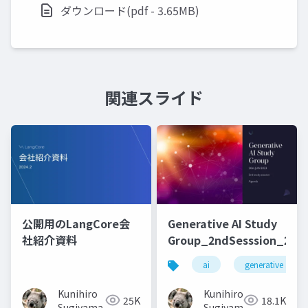
ダウンロード(pdf - 3.65MB)
関連スライド
公開用のLangCore会
Generative AI Study
社紹介資料
Group_2ndSesssion_2023
ai
generative ai
Kunihiro
Kunihiro
25K
18.1K
Sugiyama
Sugiyama