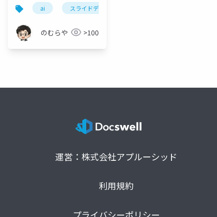
かるか — 教材204本に
ai
スライドデザイン
転載対策
デザイン
転載対策を焼き込んだ
話
のむらや
>100
運営：株式会社アプルーシッド
利用規約
プライバシーポリシー