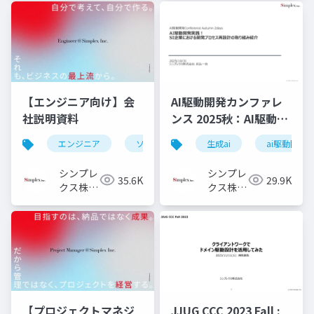
社
【エンジニア向け】会
AI駆動開発カンファレ
社説明資料
ンス 2025秋：AI駆動開
発実践！ SI企業におけ
エンジニア
ソフトウェアエンジニア
生成ai
フロントエ
ai駆動開発
る開発プロセス再設計
の取り組み紹介
シンプレ
シンプレ
35.6K
29.9K
クス株式
クス株式
会社
会社
【プロジェクトマネジ
JJUG CCC 2023 Fall :