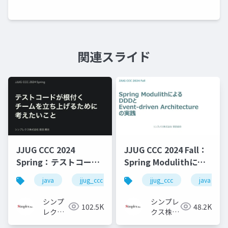
関連スライド
JJUG CCC 2024
JJUG CCC 2024 Fall：
Spring：テストコード
Spring Modulithによ
が根付くチームを立ち
るDDDとEvent-driven
java
jjug_ccc
jjug_ccc
java
上げるために考えたい
Architectureの実践
こと
シンプ
シンプレ
102.5K
48.2K
レクス
クス株式
株式会
会社