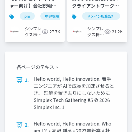
ャー向け】会社説明資
クライアントワークで
料
ドメイン駆動設計を活
pm
中途採用
キャリア採用
ドメイン駆動設計
pm採用
用してみてた
シンプレ
シンプレ
27.7K
21.2K
クス株式
クス株式
会社
会社
各ページのテキスト
Hello world, Hello innovation. 若手
1.
エンジニアが AIで成長を加速させると
き、 理解を置き去りにしないために
Simplex Tech Gathering #5 ©️ 2026
Simplex Inc. 1
Hello world, Hello innovation. Who
2.
am I？ • 高野 剛丞 • 2023年新卒入社