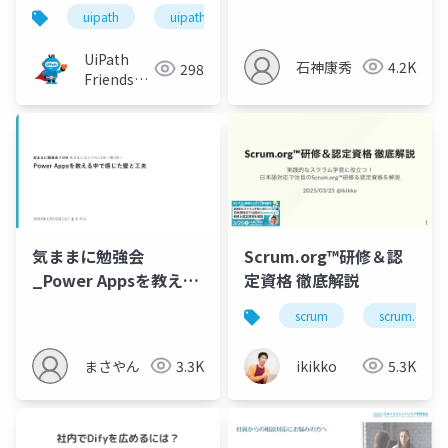
の概要スライド
uipath
uipathfriends
（genspark AIによる
作成版）
UiPath
石神康秀
4.2K
298
Friends
[公式]
気ままに勉強会
Scrum.org™研修＆認
_Power Appsを教える
定資格 徹底解説
中で感じた壁と工夫
scrum
scrum.org
まさやん
3.3K
ikikko
5.3K