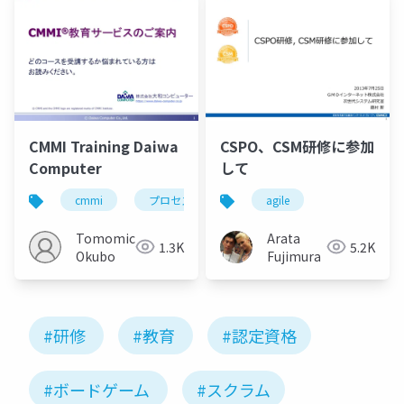
CMMI Training Daiwa
CSPO、CSM研修に参加
Computer
して
cmmi
プロセス改善
spi
agile
品質改善
Tomomichi
Arata
1.3K
5.2K
Okubo
Fujimura
#研修
#教育
#認定資格
#ボードゲーム
#スクラム