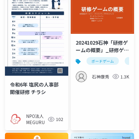
20241029石神「研修ゲ
ームの概要」_研修ゲー
ムをもっと知る会
ボードゲーム
研修
石神康秀
1.3K
令和6年 塩尻の人事部
開催研修 チラシ
NPO法人
102
MEGURU