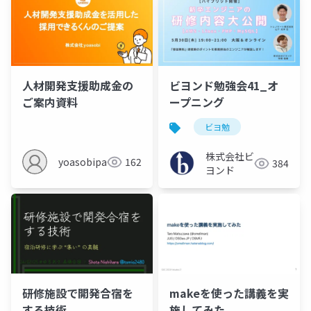
人材開発支援助成金の
ビヨンド勉強会41_オ
ご案内資料
ープニング
ビヨ勉
株式会社ビ
yoasobipartner
162
384
ヨンド
研修施設で開発合宿を
makeを使った講義を実
する技術
施してみた