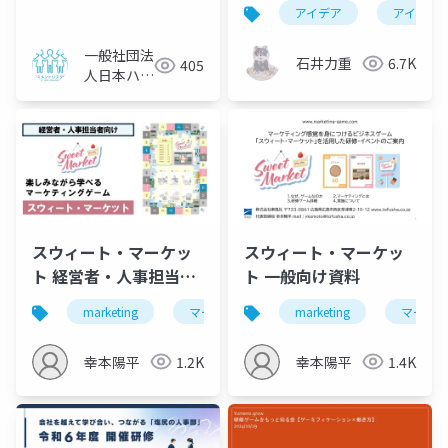
スト技法とTRIZ技法で
アイデア
アイデア
アイデア創出を実践す
る3時間
一般社団法
石井力重
6.7K
405
人日本ハラ
スメントリ
スク管理協
会
スウィート・マーケッ
スウィート・マーケッ
ト 経営者・人事担当者
ト 一般向け資料
向け資料
marketing
マーケティング
marketing
研修
ビジネス
マーケ
幸本陽平
1.2K
幸本陽平
1.4K