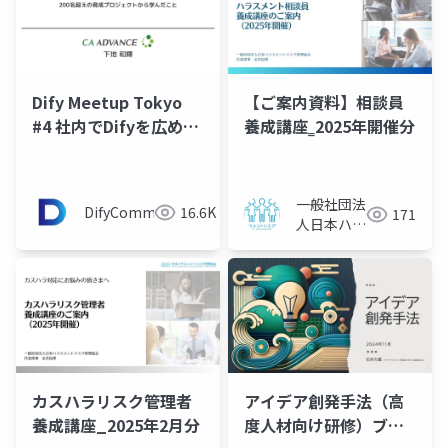
Dify Meetup Tokyo
【ご案内資料】相談員
#4 社内でDifyを広める
養成講座‗2025年開催分
には？ 200名超えの育
成プロジェクトから学
んだこと
一般社団法
DifyCommunity
16.6K
171
人日本ハラ
スメントリ
スク管理協
会
カスハラリスク管理者
アイデア創発手法（高
養成講座_2025年2月分
度人材向け研修）ブレ