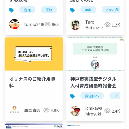
合宿
研修
勉強会
unix
osc23fk
Taro
tomio2480
865
1.2K
Matsuzawa
aka. btm
神戸市実践型デジタル
オリナスのご紹介用資
人材育成研最終報告会
料
自治体dx
プロジェ
ichikawa
廣森貴志
4.8K
2.4K
hiroyuki