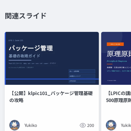
関連スライド
【公開】klpic101_パッケージ管理基礎
【LPICの講
の攻略
500原理
の新人エン
修）コマン
くのかを図
Yukiko
200
Yuki