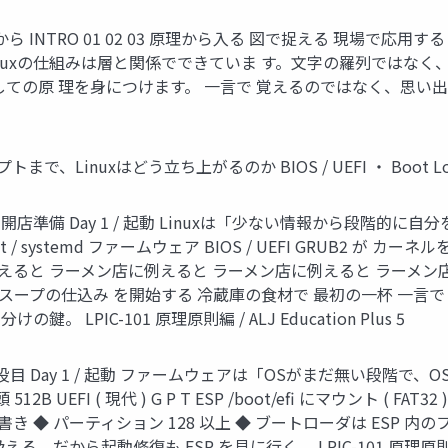
 INTRO 01 02 03 原理から入る 図で捉える 現場で応
inuxの仕組みは層と関係でできていま す。文字の羅列ではなく
原 理を身につけます。 一言で 覚えるのではなく、思い出せる状態に
、Linuxはどう立ち上がるのか BIOS / UEFI ・ Boot Loader ・ K
店準備 Day 1 / 起動 Linuxは「少ない情報から段階的に自
nit / systemd ファームウェア BIOS / UEFI GRUB2 が 
例えると ラーメン店に例えると ラーメン店に例えると ラーメン
スープの仕込み を開始する 冷蔵庫の食材で 最初の一杯 一言で
PIC-101 原理原則編 / ALJ Education Plus 5
役目 Day 1 / 起動 ファームウェアは「OSがまだ無い段階で、OSを
 UEFI ( 現代 ) G P T ESP /boot/efi にマウント ( FAT3
書き ◆ パーティション 128 以上 ◆ ブートローダは ESP 内の
ら起動修復も ESP を見に行く。 LPIC-101 原理原則編 / ALJ