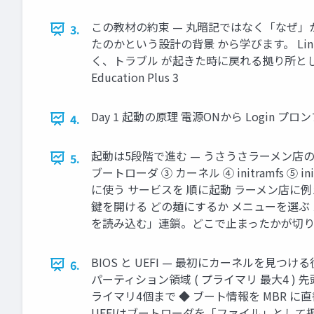
この教材の約束 — 丸暗記ではなく「なぜ」から
3.
たのかという設計の背景 から学びます。 L
く、トラブル が起きた時に戻れる拠り所としての
Education Plus 3
Day 1 起動の原理 電源ONから Login プロンプトまで
4.
起動は5段階で進む — うさうさラーメン店の開
5.
ブートローダ ③ カーネル ④ initramfs ⑤ i
に使う サービスを 順に起動 ラーメン店に
鍵を開ける どの麺にするか メニューを選ぶ 
を読み込む」連鎖。どこで止まったかが切り分けの鍵。 L
BIOS と UEFI — 最初にカーネルを見つける
6.
パーティション領域 ( プライマリ 最大4 ) 先頭 512B
ライマリ4個まで ◆ ブート情報を MBR に直
UEFIはブートローダを「ファイル」として扱える。だか