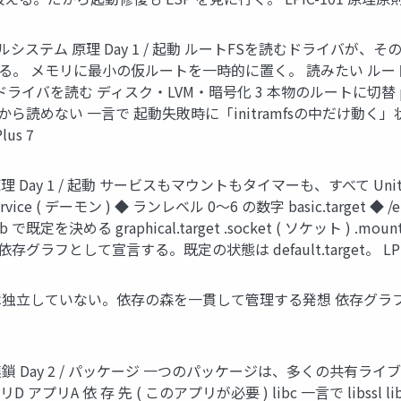
ァイルシステム 原理 Day 1 / 起動 ルートFSを読むドライ
。 メモリに最小の仮ルートを一時的に置く。 読みたい ルートFS
要なドライバを読む ディスク・LVM・暗号化 3 本物のルートに切替 pivot
から読めない 一言で 起動失敗時に「initramfsの中だけ
lus 7
理 Day 1 / 起動 サービスもマウントもタイマーも、すべて Unit とい
arget .service ( デーモン ) ◆ ランレベル 0〜6 の数字 basic.tar
ab で既定を決める graphical.target .socket ( ソケット ) .mo
フとして宣言する。既定の状態は default.target。 LPIC-101 
アは独立していない。依存の森を一貫して管理する発想 依存グラフ 
 Day 2 / パッケージ 一つのパッケージは、多くの共有ライ
リA 依 存 先 ( このアプリが必要 ) libc 一言で libssl libxm