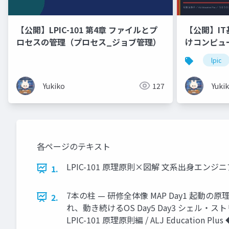
【公開】LPIC-101 第4章 ファイルとプ
【公開】IT
ロセスの管理（プロセス_ジョブ管理）
けコンピュ
ドウェア・
lpic
Linux「
🐰 ラー
Yukiko
127
Yuki
ます！
各ページのテキスト
LPIC-101 原理原則×図解 文系出身エンジ
1.
7本の柱 — 研修全体像 MAP Day1 起動の原理
2.
れ、動き続けるOS Day5 Day3 シェル・スト
LPIC-101 原理原則編 / ALJ Education 