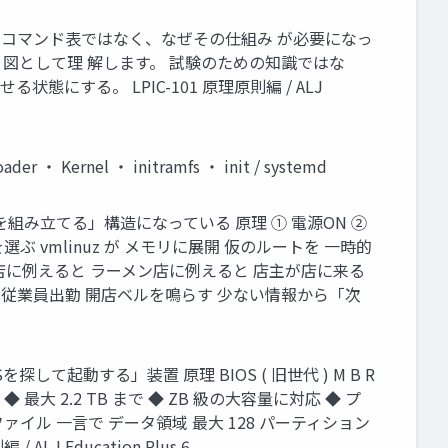
用する コマンド表ではなく、なぜその仕組み が必要になっ
、図として理 解します。 試験のための知識ではな
する。 LPIC-101 原理原則編 / ALJ
ernel ・ initramfs ・ init / systemd
分を組み立てる」構造になっている 原理 ① 電源ON ②
カーネルを選ぶ vmlinuz が メモリに展開 仮のルートを 一時的
店に例えると ラーメン店に例えると 店主が店に来る
 従業員出勤 開店ベルを鳴らす 少ない情報から「次
探して起動する」装置 原理 BIOS ( 旧世代 ) M B R
2 ) ◆ 最大 2.2 TB まで ◆ ZB 級の大容量に対応 ◆ プ
ファイル 一言で データ領域 最大 128 パーティション
 Education Plus 6