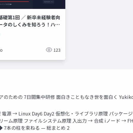
基礎第1回 ／ 新卒未経験者向
ータのしくみを知ろう！ハー
ソフトウェア・OS・
難しそう」と思わなくて大丈夫
メン店に例えてやさしく解説し
ko
123
ニアのための 7日間集中研修 面白きこともなき世を面白く Yukik
 電源 → Linux Day6 Day2 仮想化・ライブラリ原理 パッケー
リーム原理 ファイルシステム原理 入出力 → 合成 iノード → FHS 
Plus ◆ 7本の柱を束ねる — 総まとめ 2