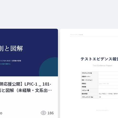
師応援公開】LPIC-1 _ 101-
原則と図解（未経験・文系出身
ジニアのための 7 日間集中研
ド暗記ではなく、なぜそう動
で理解する編
ko
186