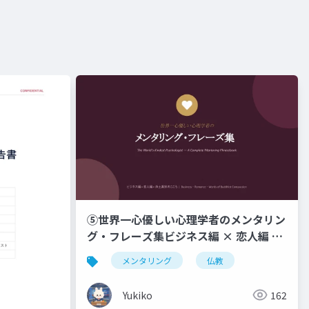
⑤世界一心優しい心理学者のメンタリン
グ・フレーズ集ビジネス編 × 恋人編 ×
浄土真宗のこころ _ Business ・
メンタリング
仏教
Romance ・ Words of Buddhist
Compassion
Yukiko
162