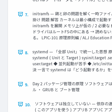
initramfs — 鶏と卵の問題を解く一時フ
7.
掛け 問題 解答 カーネルは最小構成で起動する
initramfs を展開 メモリ上が仮の / 2 必
ドライバはルートFSの中にある → 読めない
る。 LPIC-101 原理原則編 / ALJ Education P
systemd — 「全部 Unit」で統一した思想 原
8.
systemd ( Unit と Target ) sysinit.t
user.target ◆ 並列起動が苦手 ◆ /etc/initt
決 一言で systemd は「どう起動するか」を依存グラ
Day 2 パッケージ管理の原理 ソフトウェ
9.
ル ・ GRUB と ブート管理
ソフトウェアは独立していない — 依存の連鎖
10.
( このアプリを使う ) アプリB アプリC アプリD アプ