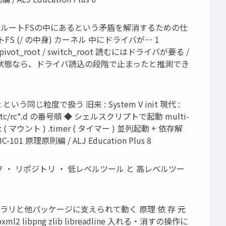
バが、そのルートFSの中にあるという矛盾を解消するための仕
 (/ の中身) カーネル 中にドライバが… 1
_root / switch_root 読むにはドライバが要る /
動く」状態なら、ドライバ読込の段階で止まったと推測でき
う同じ粒度で扱う 旧来 : System V init 現代 :
get ◆ /etc/rc*.d の番号順 ◆ シェルスクリプトで起動 multi-
unt ( マウント ) .timer ( タイマー ) 並列起動 + 依存解
原理原則編 / ALJ Education Plus 8
・ リポジトリ ・ 低レベルツール と 高レベルツー
ブラリと他パッケージに支えられて動く 原理 依 存 元
l2 libpng zlib libreadline 入れる・消すの操作に