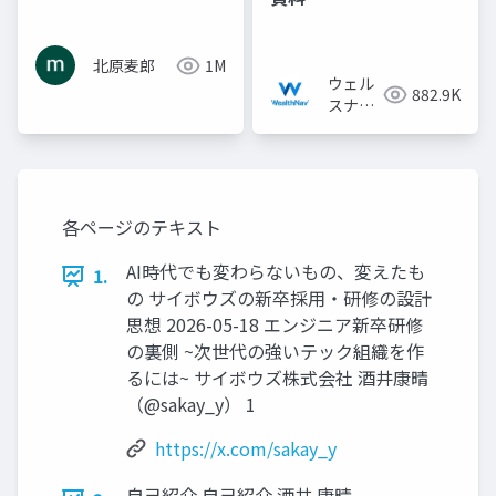
北原麦郎
1M
ウェル
882.9K
スナビ
株式会
社
各ページのテキスト
AI時代でも変わらないもの、変えたも
1.
の サイボウズの新卒採⽤・研修の設計
思想 2026-05-18 エンジニア新卒研修
の裏側 ~次世代の強いテック組織を作
るには~ サイボウズ株式会社 酒井康晴
（@sakay_y） 1
https://x.com/sakay_y
⾃⼰紹介 ⾃⼰紹介 酒井 康晴