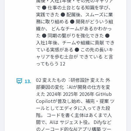
属後・⼊社1年後・その先のキャリア
で ● 仕事の⼟台となる知識を学び、
実践できた ● 配属後、スムーズに業
務に取り組める ● 開発がどういう組
織か、 どんなチームがあるかわかっ
た ● 同期の繋がりを強化できた ●
⼊社1年後、チームや組織に貢献 でき
ている実感がある ● この先の⻑いキ
ャリアを歩む⼟台が できている と⾔
ってもらう 12
02 変えたもの︓研修設計 変えた 外
13.
部要因の変化︓AIが開発の仕⽅を変
えた 2024年 2025年 2026年 GitHub
Copilotが普及し始め、補完・提案 ツ
ールとしてエディタに⼊ってきた段
階。 コードを書く主体はあくまで⼈
間で、AIは サジェスト役。 Difyなど
のノーコード的なAIアプリ構築 ツー