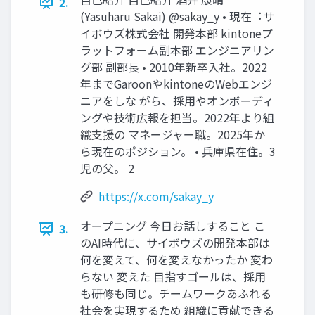
2.
(Yasuharu Sakai) @sakay_y • 現在︓サ
イボウズ株式会社 開発本部 kintoneプ
ラットフォーム副本部 エンジニアリン
グ部 副部⻑ • 2010年新卒⼊社。2022
年までGaroonやkintoneのWebエンジ
ニアをしな がら、採⽤やオンボーディ
ングや技術広報を担当。2022年より組
織⽀援の マネージャー職。2025年か
ら現在のポジション。 • 兵庫県在住。3
児の⽗。 2
https://x.com/sakay_y
オープニング 今⽇お話しすること こ
3.
のAI時代に、サイボウズの開発本部は
何を変えて、何を変えなかったか 変わ
らない 変えた ⽬指すゴールは、採⽤
も研修も同じ。チームワークあふれる
社会を実現するため 組織に貢献できる