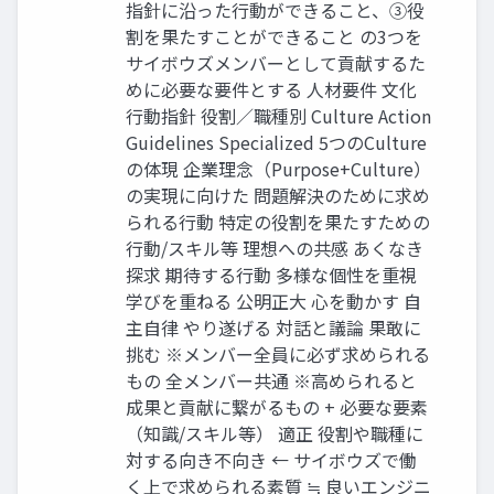
指針に沿った⾏動ができること、③役
割を果たすことができること の3つを
サイボウズメンバーとして貢献するた
めに必要な要件とする ⼈材要件 ⽂化
⾏動指針 役割／職種別 Culture Action
Guidelines Specialized 5つのCulture
の体現 企業理念（Purpose+Culture）
の実現に向けた 問題解決のために求め
られる⾏動 特定の役割を果たすための
⾏動/スキル等 理想への共感 あくなき
探求 期待する⾏動 多様な個性を重視
学びを重ねる 公明正⼤ ⼼を動かす ⾃
主⾃律 やり遂げる 対話と議論 果敢に
挑む ※メンバー全員に必ず求められる
もの 全メンバー共通 ※⾼められると
成果と貢献に繋がるもの + 必要な要素
（知識/スキル等） 適正 役割や職種に
対する向き不向き ← サイボウズで働
く上で求められる素質 ≒ 良いエンジニ