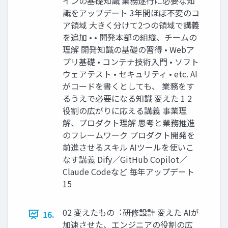
インの基礎知識 業務遂⾏に必要な知
識をアップデート 3年間ほぼ不変のコ
ア領域 ⼤きく分けて2つの領域で講義
を追加 • • 開発本部の組織、チームの
理解 開発知識の基礎の習得 • Webア
プリ基礎 • コンテナ技術⼊⾨ • ソフト
ウェアテスト • セキュリティ • etc. AI
がコードを書くとしても、 業務をす
るうえで必要になる知識 変えた 1 2
役割の広がりに応える講義 事業理
解、プロダクト理解 思考と業務推進
のフレームワーク プロダクト開発を
前進させるスキル AIツールを使いこ
なす講義 Dify／GitHub Copilot／
Claude Codeなど 毎年アップデート
15
02 変えたもの︓研修設計 変えた AIが
16.
加速させた、エンジニアの役割の広