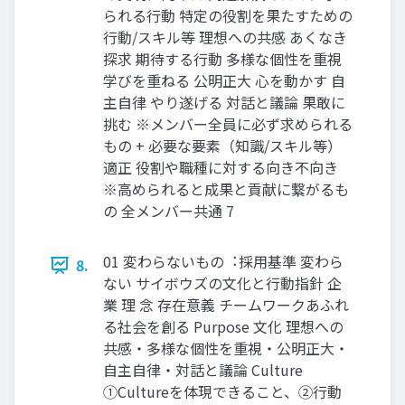
られる⾏動 特定の役割を果たすための
⾏動/スキル等 理想への共感 あくなき
探求 期待する⾏動 多様な個性を重視
学びを重ねる 公明正⼤ ⼼を動かす ⾃
主⾃律 やり遂げる 対話と議論 果敢に
挑む ※メンバー全員に必ず求められる
もの + 必要な要素（知識/スキル等）
適正 役割や職種に対する向き不向き
※⾼められると成果と貢献に繋がるも
の 全メンバー共通 7
01 変わらないもの︓採⽤基準 変わら
8.
ない サイボウズの⽂化と⾏動指針 企
業 理 念 存在意義 チームワークあふれ
る社会を創る Purpose ⽂化 理想への
共感・多様な個性を重視・公明正⼤・
⾃主⾃律・対話と議論 Culture
①Cultureを体現できること、②⾏動