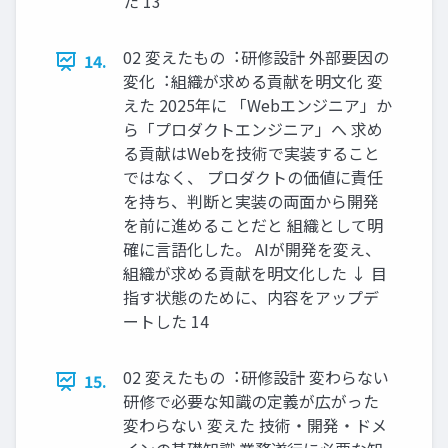
た 13
02 変えたもの︓研修設計 外部要因の
14.
変化︓組織が求める貢献を明⽂化 変
えた 2025年に 「Webエンジニア」か
ら「プロダクトエンジニア」へ 求め
る貢献はWebを技術で実装すること
ではなく、 プロダクトの価値に責任
を持ち、判断と実装の両⾯から開発
を前に進めることだと 組織として明
確に⾔語化した。 AIが開発を変え、
組織が求める貢献を明⽂化した ↓ ⽬
指す状態のために、内容をアップデ
ートした 14
02 変えたもの︓研修設計 変わらない
15.
研修で必要な知識の定義が広がった
変わらない 変えた 技術・開発・ドメ