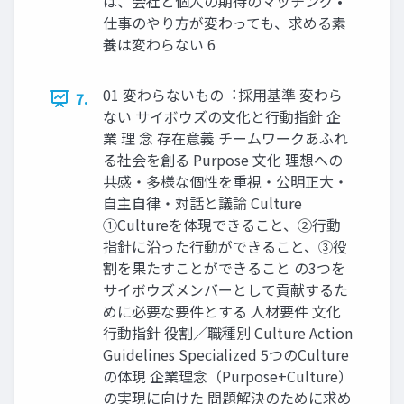
は、会社と個⼈の期待のマッチング •
仕事のやり⽅が変わっても、求める素
養は変わらない 6
01 変わらないもの︓採⽤基準 変わら
7.
ない サイボウズの⽂化と⾏動指針 企
業 理 念 存在意義 チームワークあふれ
る社会を創る Purpose ⽂化 理想への
共感・多様な個性を重視・公明正⼤・
⾃主⾃律・対話と議論 Culture
①Cultureを体現できること、②⾏動
指針に沿った⾏動ができること、③役
割を果たすことができること の3つを
サイボウズメンバーとして貢献するた
めに必要な要件とする ⼈材要件 ⽂化
⾏動指針 役割／職種別 Culture Action
Guidelines Specialized 5つのCulture
の体現 企業理念（Purpose+Culture）
の実現に向けた 問題解決のために求め