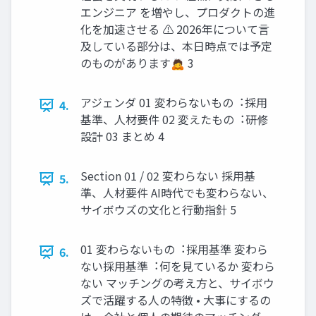
エンジニア を増やし、プロダクトの進
化を加速させる ⚠ 2026年について⾔
及している部分は、本⽇時点では予定
のものがあります🙇 3
アジェンダ 01 変わらないもの︓採⽤
4.
基準、⼈材要件 02 変えたもの︓研修
設計 03 まとめ 4
Section 01 / 02 変わらない 採⽤基
5.
準、⼈材要件 AI時代でも変わらない、
サイボウズの⽂化と⾏動指針 5
01 変わらないもの︓採⽤基準 変わら
6.
ない採⽤基準︓何を⾒ているか 変わら
ない マッチングの考え⽅と、サイボウ
ズで活躍する⼈の特徴 • ⼤事にするの