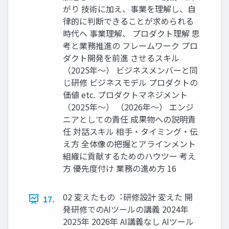
がり 技術に加え、事業を理解し、⾃
律的に判断できることが求められる
時代へ 事業理解、 プロダクト理解 思
考と業務推進の フレームワーク プロ
ダクト開発を前進 させるスキル
（2025年〜） ビジネスメンバーと同
じ研修 ビジネスモデル プロダクトの
価値 etc. プロダクトマネジメント
（2025年〜） （2026年〜） エンジ
ニアとしての責任 成果物への説明責
任 対話スキル 相⼿・タイミング・伝
え⽅ 全体像の把握とアラインメント
組織に貢献するためのハウツー 考え
⽅ 優先度付け 業務の進め⽅ 16
02 変えたもの︓研修設計 変えた 開
17.
発研修でのAIツールの講義 2024年
2025年 2026年 AI講義なし AIツール