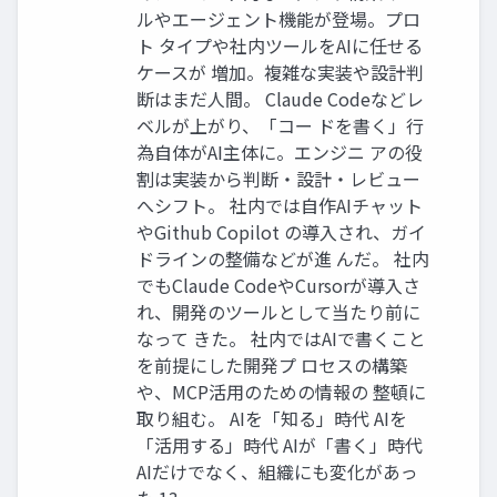
ルやエージェント機能が登場。プロ
ト タイプや社内ツールをAIに任せる
ケースが 増加。複雑な実装や設計判
断はまだ⼈間。 Claude Codeなどレ
ベルが上がり、「コー ドを書く」⾏
為⾃体がAI主体に。エンジニ アの役
割は実装から判断・設計・レビュー
へシフト。 社内では⾃作AIチャット
やGithub Copilot の導⼊され、ガイ
ドラインの整備などが進 んだ。 社内
でもClaude CodeやCursorが導⼊さ
れ、開発のツールとして当たり前に
なって きた。 社内ではAIで書くこと
を前提にした開発プ ロセスの構築
や、MCP活⽤のための情報の 整頓に
取り組む。 AIを「知る」時代 AIを
「活⽤する」時代 AIが「書く」時代
AIだけでなく、組織にも変化があっ