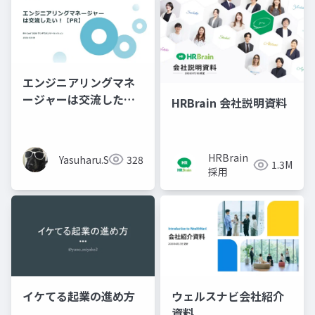
エンジニアリングマネ
ージャーは交流した
HRBrain 会社説明資料
い！
HRBrain
Yasuharu.S
328
1.3M
採用
イケてる起業の進め方
ウェルスナビ会社紹介
資料