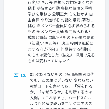
⾏動/スキル等 理想への共感 あくなき
探求 期待する⾏動 多様な個性を重視
学びを重ねる 公明正⼤ ⼼を動かす ⾃
主⾃律 やり遂げる 対話と議論 果敢に
挑む ※メンバー全員に必ず求められる
もの 全メンバー共通 ※⾼められると
成果と貢献に繋がるもの + 必要な要素
（知識/スキル等） 適正 役割や職種に
対する向き不向き ↑ 期待する⾏動そ
のものは変化した（後述） 採⽤で⾒る
ものは変わっていない 9
01 変わらないもの︓採⽤基準 AI時代
10.
でも、この軸はブレない 変わらない
AIがコードを書いても、 「何を作る
か」「なぜ作るか」を判断するのは
⼈間。 • これまでも、ハードスキル
より問題解決能⼒をエンジニアのス