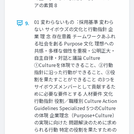
アの素質 8
01 変わらないもの︓採⽤基準 変わら
9.
ない サイボウズの⽂化と⾏動指針 企
業 理 念 存在意義 チームワークあふれ
る社会を創る Purpose ⽂化 理想への
共感・多様な個性を重視・公明正⼤・
⾃主⾃律・対話と議論 Culture
①Cultureを体現できること、②⾏動
指針に沿った⾏動ができること、③役
割を果たすことができること の3つを
サイボウズメンバーとして貢献するた
めに必要な要件とする ⼈材要件 ⽂化
⾏動指針 役割／職種別 Culture Action
Guidelines Specialized 5つのCulture
の体現 企業理念（Purpose+Culture）
の実現に向けた 問題解決のために求め
られる⾏動 特定の役割を果たすための