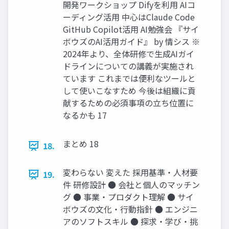
開発ワークショップ Difyを利⽤ AIコ
ーディング活⽤ 中⼼はClaude Code
GitHub Copilot活⽤ AI勉強会 『サイ
ボウズのAI活⽤ガイド』 by 情シス ※
2024年より、全体研修で⽣成AIガイ
ドラインについての講義が実施され
ています これまでは便利なツールと
して使いこなすため 今後は組織に貢
献するための必須事項の⽴ち位置に
なるかも 17
まとめ 18
18.
変わらない 変えた 採⽤基準・⼈材要
19.
件 研修設計 ● 会社と個⼈のマッチン
グ ● 事業・プロダクト理解 ● サイ
ボウズの⽂化・⾏動指針 ● エンジニ
アのソフトスキル ● 探求・学び・挑