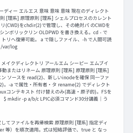
ディー シーディー エルエス 意味 意味 意味 現在のディレクト
[理系] 原理原則 [理系] シェルプロセスのカレント
CWD)をchdir(2)で管理し、その絶対パ のCWDを
力へ。シンボリックリン OLDPWD を書き換える。cd - で
 トリへ復帰可能。 a で隠しファイル、-h で人間可読
var/log
m cp mv メイクディレクトリ アールエム シーピー エムブイ
またはリネーム 原理原則 [理系] 原理原則 [理系]
トリエン ソースを read(2)、新しいinodeを確保 同一ファ
-a で属性・所有者・タ rename(2) でディレクト
uxコンテキスト 付け替えのみ(高速・原子的)。FSを
ir -p a/b/c LPIC必須コマンド30分講義｜う
指定してファイルを再帰検索 原理原則 [理系] 指定ディ
/ -user 等）を順次適用。式は短絡評価で、true と なっ