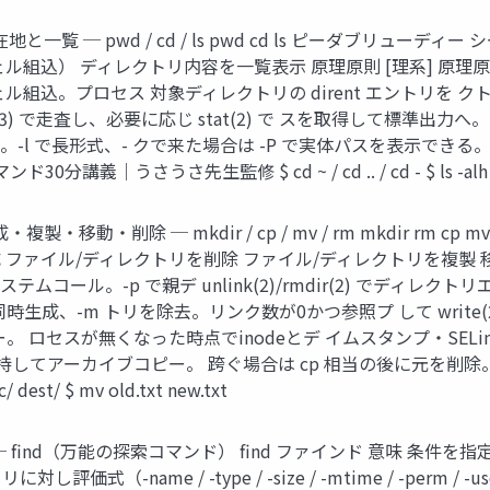
地と一覧 ─ pwd / cd / ls pwd cd ls ピーダブリュー
組込） ディレクトリ内容を一覧表示 原理原則 [理系] 原理原則 
。プロセス 対象ディレクトリの dirent エントリを クトリ(
ddir(3) で走査し、必要に応じ stat(2) で スを取得して標準出
。-l で長形式、- クで来た場合は -P で実体パスを表示できる。
30分講義｜うさうさ先生監修 $ cd ~ / cd .. / cd - $ ls -alh /
複製・移動・削除 ─ mkdir / cp / mv / rm mkdir r
 ファイル/ディレクトリを削除 ファイル/ディレクトリを複製 移動
 システムコール。-p で親デ unlink(2)/rmdir(2) でディレク
、-m トリを除去。リンク数が0かつ参照プ して write(2)。
 ロセスが無くなった時点でinodeとデ イムスタンプ・SELin
てアーカイブコピー。 跨ぐ場合は cp 相当の後に元を削除。 $ mkd
 dest/ $ mv old.txt new.txt
 find（万能の探索コマンド） find ファインド 意味 条件を
-name / -type / -size / -mtime / -perm 