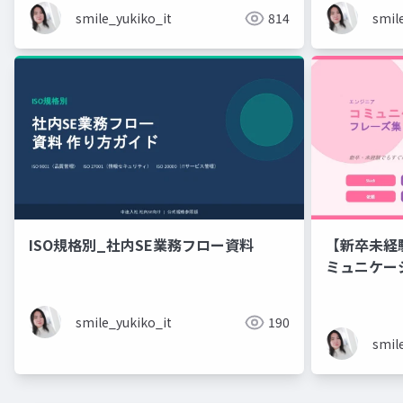
smile_yukiko_it
814
smil
ISO規格別_社内SE業務フロー資料
【新卒未経
ミュニケーション フレーズ
ニアのため
ズ集
smile_yukiko_it
190
smil