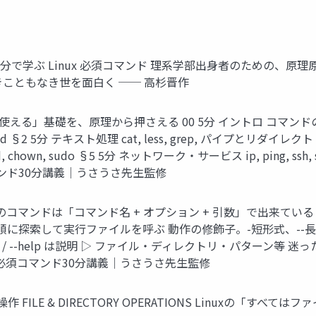
 30分で学ぶ Linux 必須コマンド 理系学部出身者のための、原理原則ベー
o 面白きこともなき世を面白く ── 高杉晋作
0分で「使える」基礎を、原理から押さえる 00 5分 イントロ コマン
mv, find §2 5分 テキスト処理 cat, less, grep, パイプとリダイレク
chown, sudo §5 5分 ネットワーク・サービス ip, ping, ssh, 
コマンド30分講義｜うさうさ先生監修
てのコマンドは「コマンド名 + オプション + 引数」で出来ている $ ls ▲ 
Hを順に探索して実行ファイルを呼ぶ 動作の修飾子。-短形式、--長形
dable / --help は説明 ▷ ファイル・ディレクトリ・パターン等 迷っ
C必須コマンド30分講義｜うさうさ先生監修
操作 FILE & DIRECTORY OPERATIONS Linuxの「す