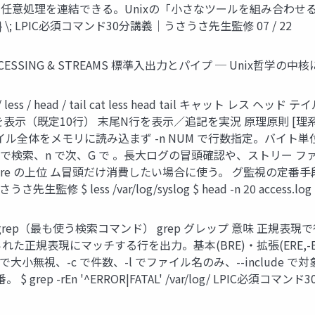
c で任意処理を連結できる。Unixの「小さなツールを組み合わせる」思想
c ls -lh {} \; LPIC必須コマンド30分講義｜うさうさ先生監修 07 / 22
ROCESSING & STREAMS 標準入出力とパイプ ─ Unix哲学の中核に
 less / head / tail cat less head tail キャット 
（既定10行） 末尾N行を表示／追記を実況 原理原則 [理系] 原
 のルー ファイル全体をメモリに読み込まず -n NUM で行数指定。バイト単位は
 で検索、n で次、G で 。長大ログの冒頭確認や、ストリー 
more の上位 ム冒頭だけ消費したい場合に使う。 グ監視の定番手段。 
修 $ less /var/log/syslog $ head -n 20 access.log $ tai
 ─ grep（最も使う検索コマンド） grep グレップ 意味 正規
規表現にマッチする行を出力。基本(BRE)・拡張(ERE,-E)・P
で大小無視、-c で件数、-l でファイル名のみ、--include で対象限定
 $ grep -rEn '^ERROR|FATAL' /var/log/ LPIC必須コマン