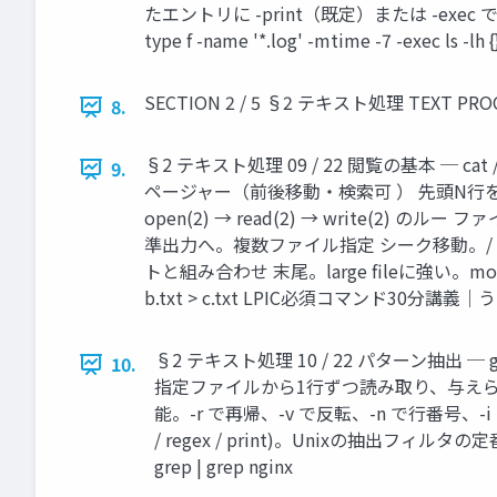
たエントリに -print（既定）または -exe
type f -name '*.log' -mtime -7 -exe
SECTION 2 / 5 §2 テキスト処理 TEXT P
8.
§2 テキスト処理 09 / 22 閲覧の基本 ─ cat /
9.
ページャー（前後移動・検索可 ） 先頭N行を表示
open(2) → read(2) → write(2)
準出力へ。複数ファイル指定 シーク移動。/
トと組み合わせ 末尾。large fileに強い。
b.txt > c.txt LPIC必須コマンド30分講義｜うさうさ先生監
§2 テキスト処理 10 / 22 パターン抽出
10.
指定ファイルから1行ずつ読み取り、与えられた正
能。-r で再帰、-v で反転、-n で行番号、-i 
/ regex / print)。Unixの抽出フィルタの定番。
grep | grep nginx