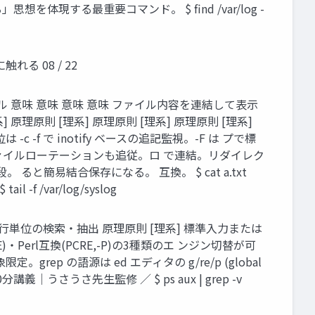
を体現する最重要コマンド。 $ find /var/log -
触れる 08 / 22
レス ヘッド テイル 意味 意味 意味 意味 ファイル内容を連結して表示
理原則 [理系] 原理原則 [理系] 原理原則 [理系]
 -c -f で inotify ベースの追記監視。-F は プで標
ファイルローテーションも追従。ロ で連結。リダイレク
ると簡易結合保存になる。 互換。 $ cat a.txt
l -f /var/log/syslog
表現で行単位の検索・抽出 原理原則 [理系] 標準入力または
erl互換(PCRE,-P)の3種類のエ ンジン切替が可
。grep の語源は ed エディタの g/re/p (global
ド30分講義｜うさうさ先生監修 ／ $ ps aux | grep -v