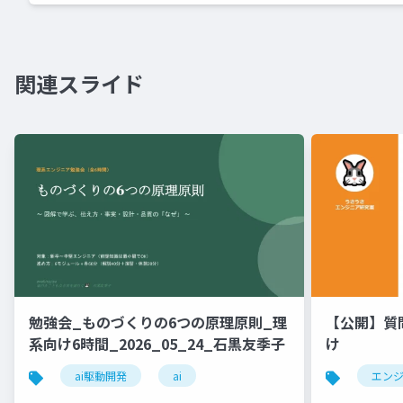
関連スライド
勉強会_ものづくりの6つの原理原則_理
【公開】質
系向け6時間_2026_05_24_石黒友季子
け
ai駆動開発
ai
エン