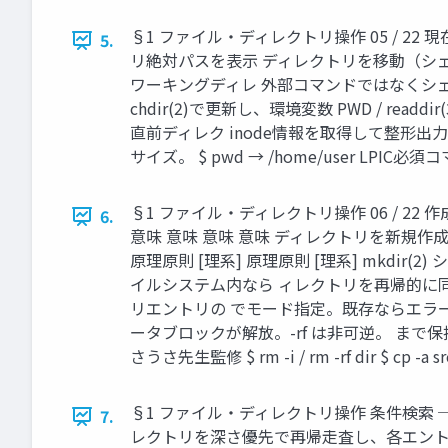
§1 ファイル・ディレクトリ操作 05 / 22 現在
5.
リ絶対パスを表示 ディレクトリを移動（シェル
ワーキングディレ 外部コマンドではなくシェル組込
chdir(2)で更新し、環境変数 PWD / rea
直前ディレク inode情報を取得して整形出力
サイズ。 $ pwd → /home/user LPIC必須コマンド
§1 ファイル・ディレクトリ操作 06 / 22 作成・
6.
意味 意味 意味 意味 ディレクトリを新規作成
原理原則 [理系] 原理原則 [理系] mkdir(2)
イルシステム内なら ィレクトリを再帰的に同時生成
リエントリの でモード指定。既存ならエラー。
ータブロックが解放。-rf は非可逆。 まで保持し
さうさ先生監修 $ rm -i / rm -rf dir $ cp -a src/
§1 ファイル・ディレクトリ操作 条件検索 ─
7.
レクトリを深さ優先で再帰走査し、各エントリに対し評価式（