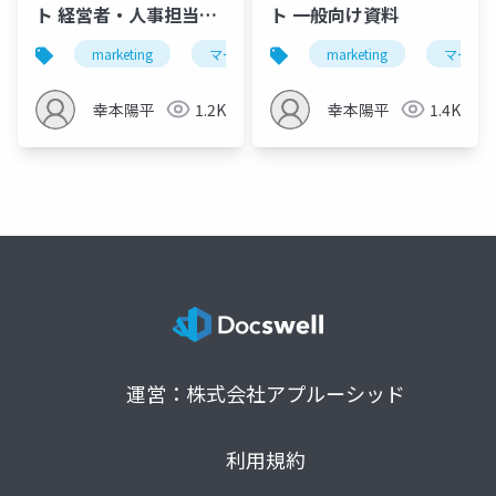
ト 経営者・人事担当者
ト 一般向け資料
向け資料
marketing
マーケティング
marketing
研修
ビジネス
マーケ
幸本陽平
1.2K
幸本陽平
1.4K
運営：株式会社アプルーシッド
利用規約