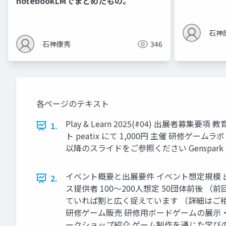
notebookLMでまとめたもの。
石神
石神康秀
346
各ページのテキスト
Play & Learn 2025(#04) 出展者
1.
ト peatix にて 1,000円 主催 研修ゲ
以降のスライドをご参照ください Genspark
イベント概要と出展要件 イベント想定規模 
2.
ス提供者 100〜200⼈想定 50団体前後
ていれば割と広く捉えています （詳細はご相談く
研修ゲーム販売 研修⽤ボードゲームの展⽰‧販売
ークショップ紹介 ゲーム制作を通じた学びの