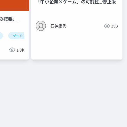
「中小企業×ゲーム」の可能性_修正版
ムの概要」_
石神康秀
393
ゲーミフィケーション
1.3K