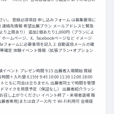
さい。 登録必須項⽬ 申し込みフォーム は募集要項に
 連絡先情報 希望出展プラン メールアドレスと緊急
より上限あり） 追加1個あたり1,000円（プランによ
ームページ、X、facebookページなど イメージ
leフォームに必要事項を記⼊ 2. ⾃動返信メールの確
時間帯確定 体験イベント情報（拡張プラン+オプション
ベント プレゼン時間 9:15 出展者⼊場開始 質疑
15分 9:45 10:00 11:30 12:00 18:00
イベントともに司会は⽴ちません 出展者同⼠で時間を管理
ンドマイクを⽤意予定（保証なし） 出展者紹介ラッシ
でお召し上がりください イベント終了‧来場者退場 販
者専⽤)または⾃ブース内 で Wi-Fi利⽤可 会場提