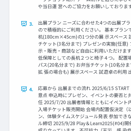
や当⽇運 営へのご協⼒をお願いしておりま
出展プラン ニーズに合わせた4つの出展プラン
3.
ので積極的にご利⽤ください。 基本プランで⼿
机(180cm×45cm)の1つ分の展 ⽰スペー
チケット(3名分まで) プレゼンの実施(任意)
⽰‧販売‧商談など⾃由に利⽤いただけます プ
低保障としての⻑机２つと椅⼦４つ。 配置場所
パス(20名分まで) お弁当チケット(10名
拡 張の場合も) 展⽰スペース 試遊卓の利⽤
応募から 出展までの流れ 2025/6/15 ST
4.
意点 申込時にプレゼン、イベントの要否と
任 2025/7/20 出展者情報とともにイベント
⼊場チケット販売開始 会場内配置仮決定（以降
ン、体験タイムスケジュール発表 参加できなく
ル締切 2025/9/28 Play＆Learn
成り⽴っています。不可抗⼒（天災、感 染