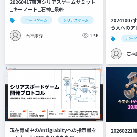
20260417東京シリアスゲームサミット
_キーノート_石神_最終
202410
ボードゲーム
シリアスゲーム
博物館
う人へのア
石神康秀
1.5K
ボー
石神
現在育成中のAntigrabityへの指示書を
2026022