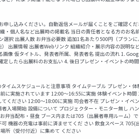
ムでお申し込みください。⾃動返信メールが届くことをご確認くだ
 組織‧個⼈名など出展時の掲載名 当⽇の責任者となる⽅のお名前
選択 出展⼈数 お弁当必要数 追加1名あたり500円（プランに
 出展情報 出展者Webリンク 組織紹介‧展⽰内容の説明など ホ
画像 仮タイトル、発表者所属、発表者名 提出の流れ 1. Goog
展が確定したら出展料のお⽀払い 4. 後⽇プレゼン‧イベントの
）のタイムスケジュールと注意事項 タイムテーブル プレゼン‧体験イ
れています 12:00〜16:55に実施 体験イベント時間 1時間＋⼊れ替え
ください 12:00〜18:00に実施 司会者不在 プレゼン‧
場者⼊場開始 設備について プロジェクター‧モニター無し ハ
意 お弁当配布‧昼⾷ ブース内または705（出展者専⽤ルーム）
機器の充電は事前に済ませてくだ さい 飲⾷スペース 705(出展
定の場所（受付付近）に集めて ください