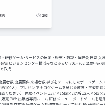
康秀
203
募集要項 教育‧研修ゲーム/サービスの展⽰‧販売‧商談‧体験会 ⽇時 ⼊場料
ームラボ 会場 ビジョンセンター横浜みなとみらい 701+702 出展申
 で作成
出展者数 出展要件 来場者数 学びをテーマにしたボードゲー
 （前回約100⼈） プレゼン アナログゲームを通じた教育‧学習
ださい） 体験イベント 15分×15回×2か所 12⼈×5回×2
 705: 出展者専⽤ルーム 研修メニュー ボードゲームを活⽤した
体験 制作⽀援 研修ゲーム制作⽀援サービス紹介 EV 研修ゲ