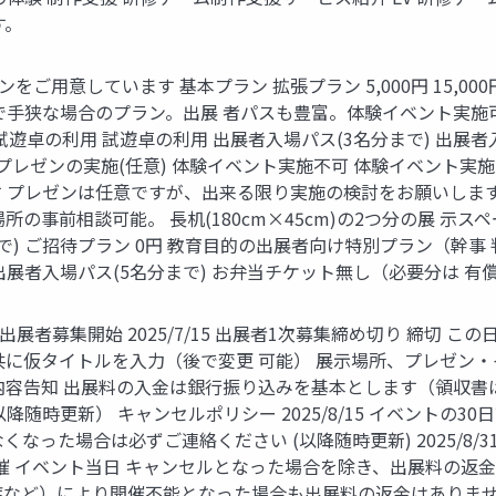
す。
をご⽤意しています 基本プラン 拡張プラン 5,000円 15,0
狭な場合のプラン。出展 者パスも豊富。体験イベント実施可。 ⻑
ス 試遊卓の利⽤ 試遊卓の利⽤ 出展者⼊場パス(3名分まで) 出展者
 プレゼンの実施(任意) 体験イベント実施不可 体験イベント実施 (
レゼンは任意ですが、出来る限り実施の検討をお願いします ゴール
の事前相談可能。 ⻑机(180cm×45cm)の2つ分の展 ⽰ス
分まで) ご招待プラン 0円 教育⽬的の出展者向け特別プラン（幹事
 出展者⼊場パス(5名分まで) お弁当チケット無し（必要分は 有
ART 出展者募集開始 2025/7/15 出展者1次募集締め切り 締
共に仮タイトルを⼊⼒（後で変更 可能） 展⽰場所、プレゼン
内容告知 出展料の⼊⾦は銀⾏振り込みを基本とします（領収書はPDF発⾏）
随時更新） キャンセルポリシー 2025/8/15 イベントの30
なった場合は必ずご連絡ください (以降随時更新) 2025/8/
2025(#04)開催 イベント当⽇ キャンセルとなった場合を除き、出
症など）により開催不能となった場合も出展料の返⾦はありませ