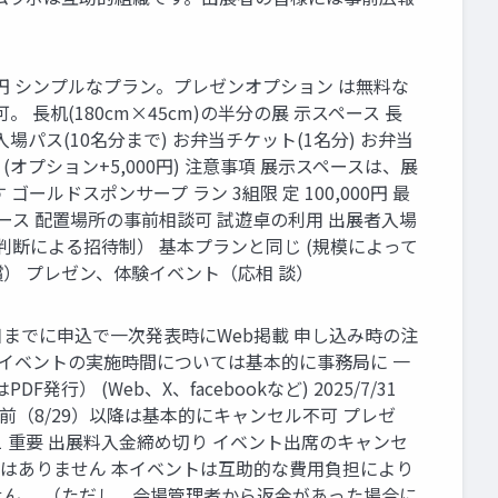
00円 シンプルなプラン。プレゼンオプション は無料な
机(180cm×45cm)の半分の展 ⽰スペース ⻑
⼊場パス(10名分まで) お弁当チケット(1名分) お弁当
オプション+5,000円) 注意事項 展⽰スペースは、展
ドスポンサープ ラン 3組限 定 100,000円 最
ペース 配置場所の事前相談可 試遊卓の利⽤ 出展者⼊場
 判断による招待制） 基本プランと同じ (規模によって
償） プレゼン、体験イベント（応相 談）
切 この⽇までに申込で⼀次発表時にWeb掲載 申し込み時の注
‧イベントの実施時間については基本的に事務局に ⼀
 (Web、X、facebookなど) 2025/7/31
⽇前（8/29）以降は基本的にキャンセル不可 プレゼ
31 重要 出展料⼊⾦締め切り イベント出席のキャンセ
展料の返⾦はありません 本イベントは互助的な費⽤負担により
ん。 （ただし、会場管理者から返⾦があった場合に