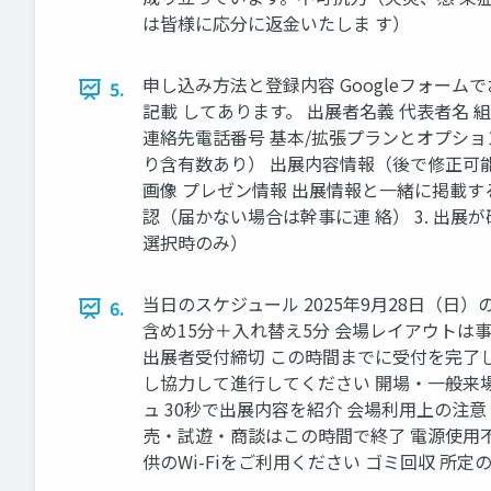
は皆様に応分に返⾦いたしま す）
申し込み⽅法と登録内容 Googleフォー
5.
記載 してあります。 出展者名義 代表者名
連絡先電話番号 基本/拡張プランとオプション
り含有数あり） 出展内容情報（後で修正可能）
画像 プレゼン情報 出展情報と⼀緒に掲載する
認（届かない場合は幹事に連 絡） 3. 出
選択時のみ）
当⽇のスケジュール 2025年9⽉28⽇（⽇
6.
含め15分＋⼊れ替え5分 会場レイアウトは事前に実施さ
出展者受付締切 この時間までに受付を完了して
し協⼒して進⾏してください 開場‧⼀般来
ュ 30秒で出展内容を紹介 会場利⽤上の注
売‧試遊‧商談はこの時間で終了 電源使⽤不可 
供のWi-Fiをご利⽤ください ゴミ回収 所