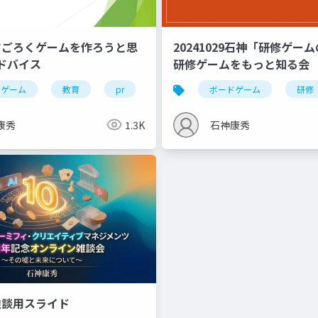
07すごろくゲームを作ろうと思
20241029石神「研修ゲー
ドバイス
研修ゲームをもっと知る会
ドゲーム
教育
pr
すごろく
ボードゲーム
研修
康秀
1.3K
石神康秀
1雑談用スライド