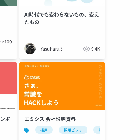
AI時代でも変わらないもの、変え
たもの
>100
Yasuharu.S
9.4K
ンボ
エミシス 会社説明資料
採用
採用ピッチ
働き方改革
エ