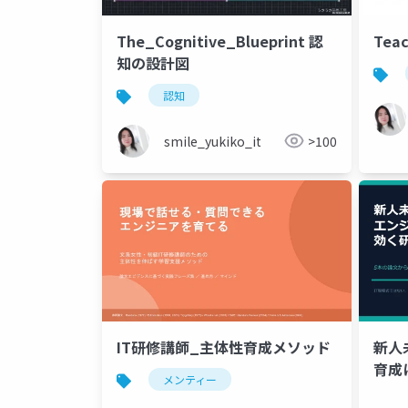
The_Cognitive_Blueprint 認
Teac
知の設計図
認知
smile_yukiko_it
>100
IT研修講師_主体性育成メソッド
新人
育成
メンティー