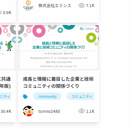
株式会社エミシス
7.1K
0.9K
に共通
成長と情報に着目した企業と技術
年版)
コミュニティの関係づくり
ニティ
勉強会
community
ブログ
コミュニティ
blog
カンファレンス
企業
30.4K
tomio2480
1.1K