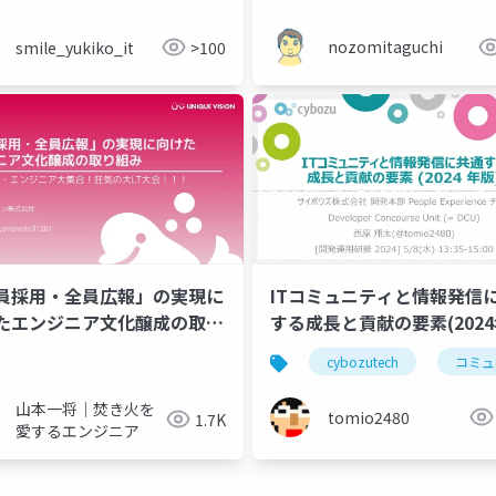
nozomitaguchi
smile_yukiko_it
>100
員採用・全員広報」の実現に
ITコミュニティと情報発信
たエンジニア文化醸成の取り
する成長と貢献の要素(2024
cybozutech
コミュ
山本一将｜焚き火を
tomio2480
1.7K
愛するエンジニア