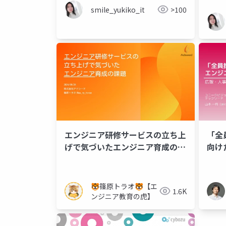
smile_yukiko_it
>100
エンジニア研修サービスの立ち上
「全
げで気づいたエンジニア育成の課
向け
題
組み
🐯篠原トラオ🐯【エ
1.6K
ンジニア教育の虎】