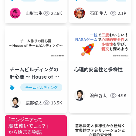
理
山形浩生
22.6K
石田 隼人
2.1K
チームビルディングの
心理的安全性と多様性
肝心要 〜 House of チ
ームビルディング 〜
チームビルディング
渡部啓太
4.9K
渡部啓太
13.5K