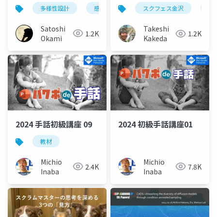
る
てきたこと
多様性設計
感情負債
行動変容
スクフェス金沢
コ
Satoshi
Takeshi
1.2K
1.2K
Okami
Kakeda
2024 手話初級講座 09
2024 初級手話講座01
教材
Michio
Michio
2.4K
7.8K
Inaba
Inaba