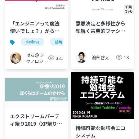
「エンジニアって魔法
意思決定と多様性から
使いでしょ？」から始
紐解く古典的ファシリ
まる物語
テーションと心理的安
devlove
越境
agile
全性
はち@ テ
渡部啓太
1K
381
クノロジー
メディア
「Newbee」
エクストリームパーテ
ィ祭り2019（XP祭り
持続可能な勉強会エコ
2019）～僕らはチーム
システム
のかけら～