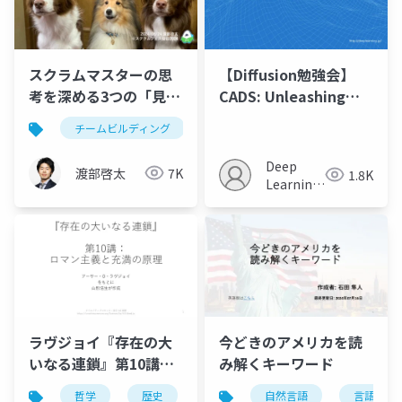
スクラムマスターの思
【Diffusion勉強会】
考を深める3つの「見
CADS: Unleashing
方」
the diversity of
チームビルディング
アジャイル
スクラム
diffusion models
through condition-
Deep
渡部啓太
7K
1.8K
annealed sampling
Learning
JP
ラヴジョイ『存在の大
今どきのアメリカを読
いなる連鎖』第10講：
み解くキーワード
ロマン主義と充満の原
哲学
歴史
観念史
自然言語
充満の原理
言語学
ロ