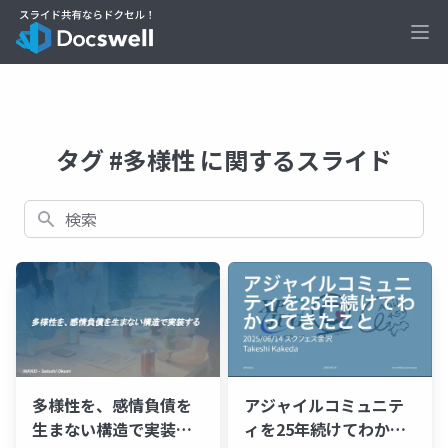
Ope
タグ #多様性 に関するスライド
検索
多様性を、感情負債を
アジャイルコミュニテ
生まない構造で実装す
ィを25年続けてわかっ