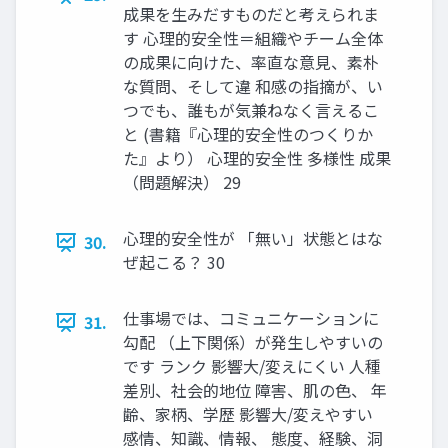
成果を生みだすものだと考えられま
す 心理的安全性＝組織やチーム全体
の成果に向けた、率直な意見、素朴
な質問、そして違 和感の指摘が、い
つでも、誰もが気兼ねなく言えるこ
と (書籍『心理的安全性のつくりか
た』より） 心理的安全性 多様性 成果
（問題解決） 29
心理的安全性が 「無い」状態とはな
30.
ぜ起こる？ 30
仕事場では、コミュニケーションに
31.
勾配 （上下関係）が発生しやすいの
です ランク 影響大/変えにくい 人種
差別、社会的地位 障害、肌の色、 年
齢、家柄、学歴 影響大/変えやすい
感情、知識、情報、 態度、経験、洞