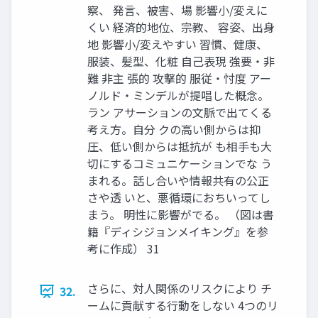
察、 発言、被害、場 影響小/変えに
くい 経済的地位、宗教、 容姿、出身
地 影響小/変えやすい 習慣、健康、
服装、髪型、化粧 自己表現 強要・非
難 非主 張的 攻撃的 服従・忖度 アー
ノルド・ミンデルが提唱した概念。
ラン アサーションの文脈で出てくる
考え方。自分 クの高い側からは抑
圧、低い側からは抵抗が も相手も大
切にするコミュニケーションでな う
まれる。話し合いや情報共有の公正
さや透 いと、悪循環におちいってし
まう。 明性に影響がでる。 （図は書
籍『ディシジョンメイキング』を参
考に作成） 31
さらに、対人関係のリスクにより チ
32.
ームに貢献する行動をしない 4つのリ