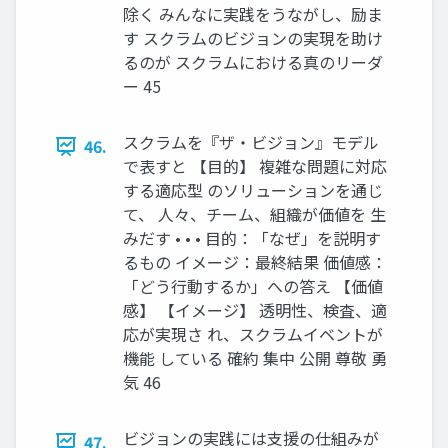
除く みんなに実践をうながし、励ま
す スクラムのビジョンの実現を助け
るのが スクラムにおける真のリーダ
ー 45
スクラムを『ザ・ビジョン』モデル
46.
で表すと 【目的】 複雑な問題に対応
する適応型 のソリューションを通じ
て、 人々、チーム、組織が価値を 生
みだす • • • 目的：「なぜ」を説明す
るもの イメージ：最終結果 価値感：
「どう行動するか」への答え 【価値
感】 【イメージ】 透明性、検査、適
応が実現さ れ、スクラムイベントが
機能 している 確約 集中 公開 尊敬 勇
気 46
ビジョンの実践には支援の仕組みが
47.