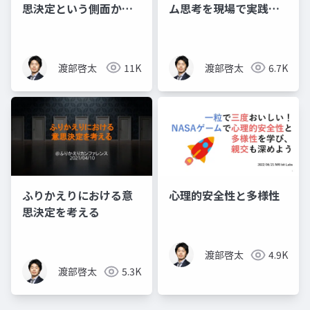
思決定という側面から
ム思考を現場で実践す
眺める
るための3つのやりかた
渡部啓太
11K
渡部啓太
6.7K
ふりかえりにおける意
心理的安全性と多様性
思決定を考える
渡部啓太
4.9K
渡部啓太
5.3K