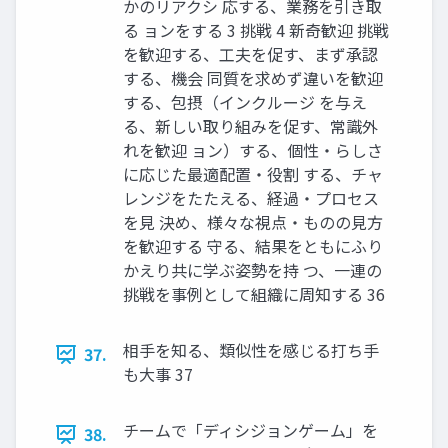
かのリアクシ 応する、業務を引き取
る ョンをする 3 挑戦 4 新奇歓迎 挑戦
を歓迎する、工夫を促す、まず承認
する、機会 同質を求めず違いを歓迎
する、包摂（インクルージ を与え
る、新しい取り組みを促す、常識外
れを歓迎 ョン）する、個性・らしさ
に応じた最適配置・役割 する、チャ
レンジをたたえる、経過・プロセス
を見 決め、様々な視点・ものの見方
を歓迎する 守る、結果をともにふり
かえり共に学ぶ姿勢を持 つ、一連の
挑戦を事例として組織に周知する 36
相手を知る、類似性を感じる打ち手
37.
も大事 37
チームで「ディシジョンゲーム」を
38.