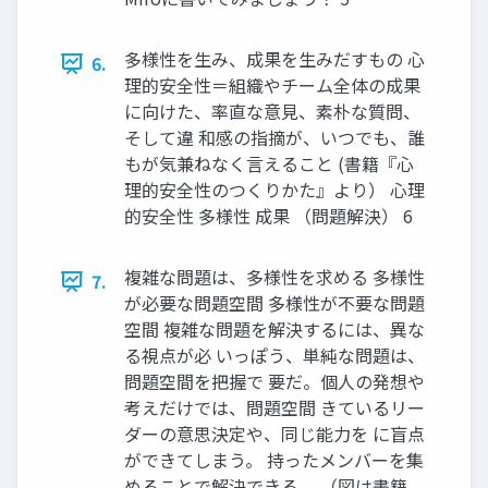
多様性を生み、成果を生みだすもの 心
6.
理的安全性＝組織やチーム全体の成果
に向けた、率直な意見、素朴な質問、
そして違 和感の指摘が、いつでも、誰
もが気兼ねなく言えること (書籍『心
理的安全性のつくりかた』より） 心理
的安全性 多様性 成果 （問題解決） 6
複雑な問題は、多様性を求める 多様性
7.
が必要な問題空間 多様性が不要な問題
空間 複雑な問題を解決するには、異な
る視点が必 いっぽう、単純な問題は、
問題空間を把握で 要だ。個人の発想や
考えだけでは、問題空間 きているリー
ダーの意思決定や、同じ能力を に盲点
ができてしまう。 持ったメンバーを集
めることで解決できる。 （図は書籍