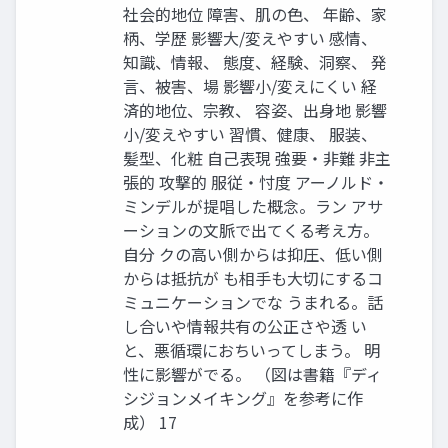
社会的地位 障害、肌の色、 年齢、家
柄、学歴 影響大/変えやすい 感情、
知識、情報、 態度、経験、洞察、 発
言、被害、場 影響小/変えにくい 経
済的地位、宗教、 容姿、出身地 影響
小/変えやすい 習慣、健康、 服装、
髪型、化粧 自己表現 強要・非難 非主
張的 攻撃的 服従・忖度 アーノルド・
ミンデルが提唱した概念。ラン アサ
ーションの文脈で出てくる考え方。
自分 クの高い側からは抑圧、低い側
からは抵抗が も相手も大切にするコ
ミュニケーションでな うまれる。話
し合いや情報共有の公正さや透 い
と、悪循環におちいってしまう。 明
性に影響がでる。 （図は書籍『ディ
シジョンメイキング』を参考に作
成） 17