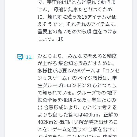
で、宇宙船はほとんど壊れて動きま
せん。 母船に無事たどりつくため
に、壊れずに残った15アイテムが使
えそうです。それぞれのアイテムに、
重要度の高いものから順 位をつけま
しょう。 10
ひとりより、 みんなで考えると精度
11.
が上がる 集合知をうみだすために、
多様性が必要 NASAゲームは「コンセ
ンサスゲーム」の ペイジ教授は、学
生グループにロンドンの ひとつとし
て知られている。グループでの 地下
鉄の全長を推測させた。学生たちの
出 合意形成により、ひとりで考える
よりも良 した答えは400km。正解の
402kmとほぼ同 い解が導き出せるこ
とを、ゲームを通じて じ値を出すこ
とができた。ロンドンに行っ 体感で