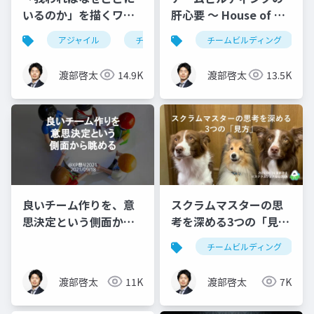
いるのか」を描くワー
肝心要 〜 House of チ
クショップ体験！
ームビルディング 〜
アジャイル
チームビルディング
チームビルディング
渡部啓太
14.9K
渡部啓太
13.5K
良いチーム作りを、意
スクラムマスターの思
思決定という側面から
考を深める3つの「見
眺める
方」
チームビルディング
渡部啓太
11K
渡部啓太
7K