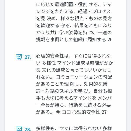
に応じた最適配置・役割 する、チャ
レンジをたたえる、経過・プロセス
を見 決め、様々な視点・ものの見方
を歓迎する 守る、結果をともにふり
かえり共に学ぶ姿勢を持 つ、一連の
挑戦を事例として組織に周知する 26
心理的安全性は、すぐには得られな
27.
い 多様性 マインド醸成は時間がかか
る 文化の醸成と言ってもいいかもし
れない。 コミュニケーションの勾配
があることを理 解し、効果的な議
論・対話のスキルを学 び、自分も相
手も大切に考えるマインドを メンバ
ー全員が持ち、行動をし続ける必要
がある。 今 ココ 心理的安全性 27
多様性も、すぐには得られない 多様
28.