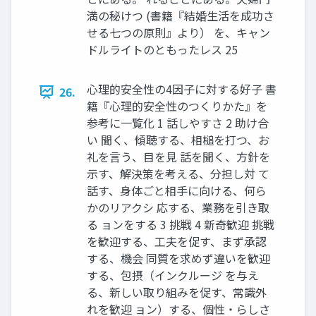
満の秘けつ (書籍『結婚生活を成功さ
せる七つの原則』より） を、キャン
ドルライトのともったレス 25
心理的安全性の4因子に対する好子 書
26.
籍『心理的安全性のつくりかた』を
参考に一覧化 1 話しやすさ 2 助け合
い 聞く、傾聴する、相槌を打つ、お
礼を言う、目を見 話を聞く、方針を
示す、解決策を考える、分担し対 て
話す、身体ごと相手に向ける、何ら
かのリアクシ 応する、業務を引き取
る ョンをする 3 挑戦 4 新奇歓迎 挑戦
を歓迎する、工夫を促す、まず承認
する、機会 同質を求めず違いを歓迎
する、包摂（インクルージ を与え
る、新しい取り組みを促す、常識外
れを歓迎 ョン）する、個性・らしさ