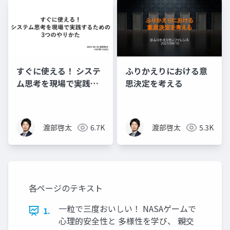
すぐに使える！ システ
ふりかえりにおける意
ム思考を現場で実践す
思決定を考える
るための3つのやりかた
渡部啓太
6.7K
渡部啓太
5.3K
各ページのテキスト
一粒で三度おいしい！ NASAゲームで
1.
心理的安全性と 多様性を学び、 親交