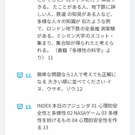
きる。 たことがある人、地下鉄に詳
しい人、鉄道 の知見がある人など、
多様な人々の知識が 似たような例
で、ロンドン地下鉄の全長推 測実験
がある。ミシガン大学のスコット・
集まり、集合知が得られたと考えら
れる。 （書籍『多様性の科学』よ
り） 11
簡単な問題なら1人で考えても正解に
12.
なる 大きい順に並べてください イ
ヌ、ウサギ、ゾウ 12
INDEX 本日のアジェンダ 01 心理的安
13.
全性と多様性 02 NASAゲーム 03 多様
性を妨げるもの 04 心理的安全性を作
る 13