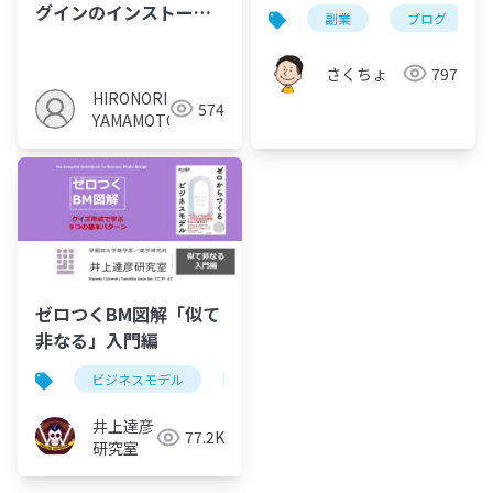
グインのインストール
副業
ブログ
方法
さくちょ
797
HIRONORI
574
YAMAMOTO
ゼロつくBM図解「似て
非なる」入門編
ビジネスモデル
サブスクリプション
フリーミアム
井上達彦
77.2K
研究室