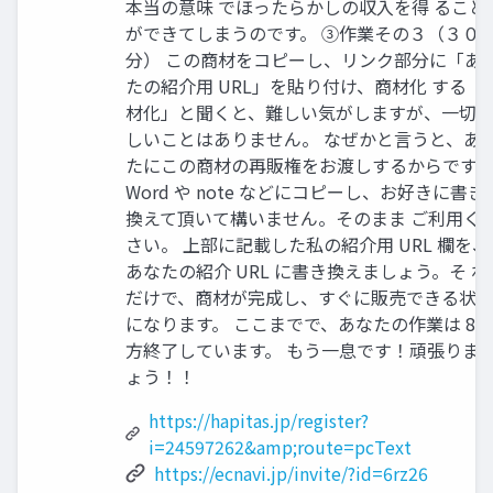
本当の意味 でほったらかしの収入を得 ること
ができてしまうのです。 ③作業その３（３０
分） この商材をコピーし、リンク部分に「あ
たの紹介用 URL」を貼り付け、商材化 する「
材化」と聞くと、難しい気がしますが、一切
しいことはありません。 なぜかと言うと、あ
たにこの商材の再販権をお渡しするからです。
Word や note などにコピーし、お好きに書き
換えて頂いて構いません。そのまま ご利用く
さい。 上部に記載した私の紹介用 URL 欄を、
あなたの紹介 URL に書き換えましょう。そ れ
だけで、商材が完成し、すぐに販売できる状
になります。 ここまでで、あなたの作業は 8 
方終了しています。 もう一息です！頑張りま
ょう！！
https://hapitas.jp/register?
i=24597262&amp;route=pcText
https://ecnavi.jp/invite/?id=6rz26