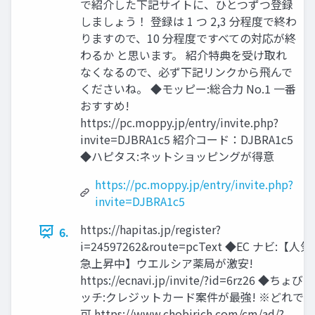
で紹介した下記サイトに、ひとつずつ登録
しましょう！ 登録は 1 つ 2,3 分程度で終わ
りますので、10 分程度ですべての対応が終
わるか と思います。 紹介特典を受け取れ
なくなるので、必ず下記リンクから飛んで
くださいね。 ◆モッピー:総合力 No.1 一番
おすすめ!
https://pc.moppy.jp/entry/invite.php?
invite=DJBRA1c5 紹介コード：DJBRA1c5
◆ハピタス:ネットショッピングが得意
https://pc.moppy.jp/entry/invite.php?
invite=DJBRA1c5
https://hapitas.jp/register?
6.
i=24597262&route=pcText ◆EC ナビ:【人気
急上昇中】ウエルシア薬局が激安!
https://ecnavi.jp/invite/?id=6rz26 ◆ちょびリ
ッチ:クレジットカード案件が最強! ※どれでも
可 https://www.chobirich.com/cm/ad/?