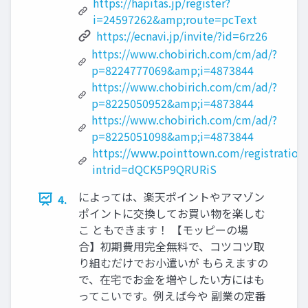
https://hapitas.jp/register?
i=24597262&amp;route=pcText
https://ecnavi.jp/invite/?id=6rz26
https://www.chobirich.com/cm/ad/?
p=8224777069&amp;i=4873844
https://www.chobirich.com/cm/ad/?
p=8225050952&amp;i=4873844
https://www.chobirich.com/cm/ad/?
p=8225051098&amp;i=4873844
https://www.pointtown.com/registration
intrid=dQCK5P9QRURiS
によっては、楽天ポイントやアマゾン
4.
ポイントに交換してお買い物を楽しむ
こ ともできます！ 【モッピーの場
合】初期費用完全無料で、コツコツ取
り組むだけでお小遣いが もらえますの
で、在宅でお金を増やしたい方にはも
ってこいです。例えば今や 副業の定番