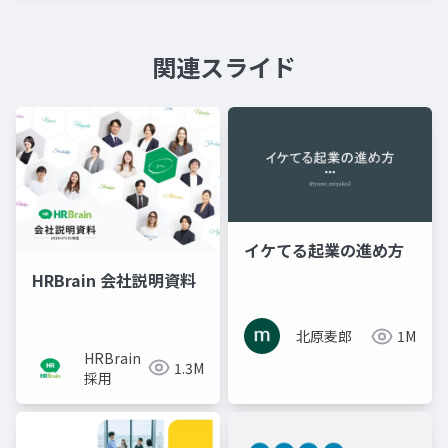
関連スライド
イケてる起業の進め方
HRBrain 会社説明資料
北原麦郎
1M
HRBrain
1.3M
採用