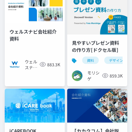
ウェルスナビ会社紹介
資料
見やすいプレゼン資料
の作り方[ドクセル版]
資料
デザイン
ウェル
883.3K
スナビ
モリシ
株式会
859.3K
ゲ
社
iCAREBOOK
【カカクコム】会社説