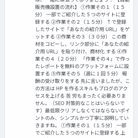
販売機設置の流れ】 ①作業その１（１５
分） 一部でご紹介した 5 つのサイトに登
録する ②作業その２（１５分） ↑で登録
したサイトで「あなたの紹介用 URL」をゲ
ットする ③作業その３（３０分） この商
材をコピーし、リンク部分に「あなたの紹
介用 URL」を貼り付け、商材化 する ④作
業その４（２０分） 「作業その４」で作っ
たレポートを無料のプラットフォームに設
置する ⑤作業その５（週に 1 回 5 分） 報
酬の受け取りをする 先に言いましたが、こ
の方法は HP を作るスキルもブログのアク
セスを上げる 苦 労もまったく必要ありま
せん。（SEO 対策的なことはいらないで
す）最低限クリ アしなくてはならないポイ
ントのみ、シンプルかつ丁寧に説明してい
きますね。 ①作業その１（１５分） 一部
でご紹介した 5 つのサイトに登録する 上