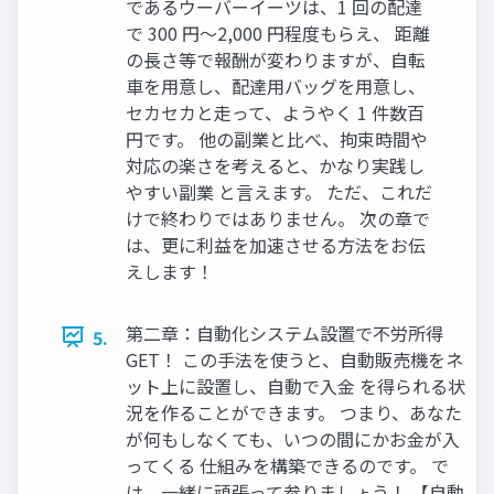
であるウーバーイーツは、1 回の配達
で 300 円〜2,000 円程度もらえ、 距離
の長さ等で報酬が変わりますが、自転
車を用意し、配達用バッグを用意し、
セカセカと走って、ようやく 1 件数百
円です。 他の副業と比べ、拘束時間や
対応の楽さを考えると、かなり実践し
やすい副業 と言えます。 ただ、これだ
けで終わりではありません。 次の章で
は、更に利益を加速させる方法をお伝
えします！
第二章：自動化システム設置で不労所得
5.
GET！ この手法を使うと、自動販売機をネ
ット上に設置し、自動で入金 を得られる状
況を作ることができます。 つまり、あなた
が何もしなくても、いつの間にかお金が入
ってくる 仕組みを構築できるのです。 で
は、一緒に頑張って参りましょう！ 【自動