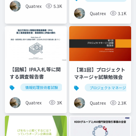
Quatrex
5.3K
Quatrex
3.1K
【図解】IPA入札等に関
【第1回】プロジェクト
する調査報告書
マネージャ試験勉強会
情報処理技術者試験
ipa
調査報告書
入札
プロジェクトマネージャ
Quatrex
3K
Quatrex
2.3K