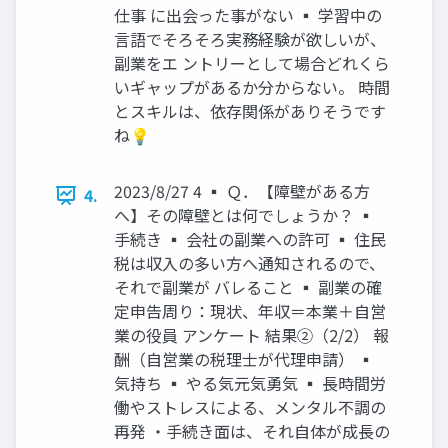
仕事 に出会った事がない ▪ 学習中の
言語でそろそろ実務経験が欲しいが、
副業をエ ントリーとして場合どれくら
いギャップがあるか分からない。 時間
とスキルは、依存関係がありそうです
ね💡
2023/8/27 4 ▪ Ｑ．【障壁がある方
4.
へ】その障壁とは何でしょうか？ ▪
手続き ▪ 会社の副業への許可 ▪ 住民
税は収入の多い方へ通知されるので、
それで副業が バレること ▪ 副業の確
定申告周り：現状、年収＝本業＋自営
業の役員 アンケート 結果②（2/2） 報
酬（自営業の税理士が代理申請） ▪
気持ち ▪ やる気元気勇気 ▪ 長時間労
働やストレスによる、メンタル不調の
再発 ・手続き面は、それ自体が成長の