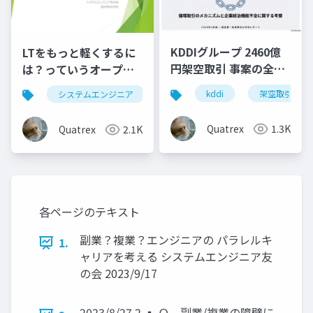
KDDIグループ 2460億
LTをもっと軽くするに
円架空取引 事案の全容
は？っていうオープン
分析
企画会議
kddi
架空取引
システムエンジニア
lt
Quatrex
1.3K
Quatrex
2.1K
各ページのテキスト
副業？複業？エンジニアの パラレルキ
1.
ャリアを考える システムエンジニア友
の会 2023/9/17
2023/8/27 2 ▪ Ｑ．副業/複業の障壁に