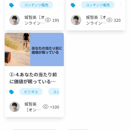
番@受講生が満足しフ
体設計する@受講生が
コンテンツ販売
オンライン講座
コンテンツ販売
カリキュラム制
オ
ァン化するオンライン
満足しファン化するオ
講座カリキュラムの作
ンライン講座カリキュ
城智英［オ
城智英［オ
195
320
り方！アウトラインを
ラムの作り方！アウト
ンライン講
ンライン講
作り込む台本制作で
座クリエイ
ラインを作り込む台本
座クリエイ
ター］
ター］
「話せない…」を無く
制作で「話せない…」
す
を無くす
②-4.あなたの当たり前
に価値が眠っている@
コンテンツ販売のファ
ビジネス
コンテンツ販売
生きがい
情熱
ーストステップ！あな
たの才能を発掘して人
城智英
>100
から感謝される『イキ
［オンラ
ガイ』を突き止める方
イン講座
クリエイ
法
ター］