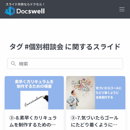
Ope
タグ #個別相談会 に関するスライド
検索
③-8.素早くカリキュラ
③-7.気づいたらゴール
ムを制作するための順
にたどり着くように全