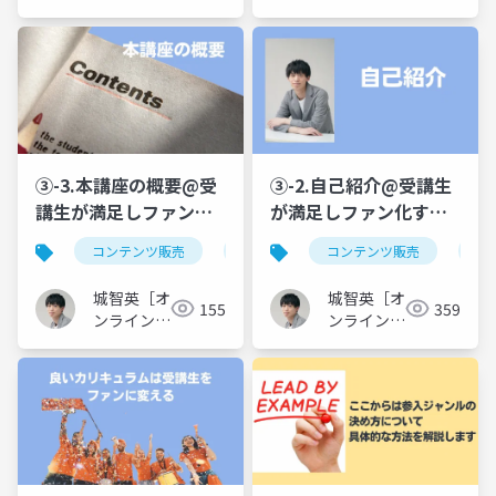
ンを作り込む台本制作
座クリエイ
制作で「話せない…」
座クリエイ
ター］
ター］
で「話せない…」を無
を無くす
くす
③-3.本講座の概要@受
③-2.自己紹介@受講生
講生が満足しファン化
が満足しファン化する
するオンライン講座カ
オンライン講座カリキ
コンテンツ販売
オンライン講座
コンテンツ販売
カリキュラム制
オ
リキュラムの作り方！
ュラムの作り方！アウ
アウトラインを作り込
トラインを作り込む台
城智英［オ
城智英［オ
155
359
む台本制作で「話せな
本制作で「話せな
ンライン講
ンライン講
い…」を無くす
座クリエイ
い…」を無くす
座クリエイ
ター］
ター］