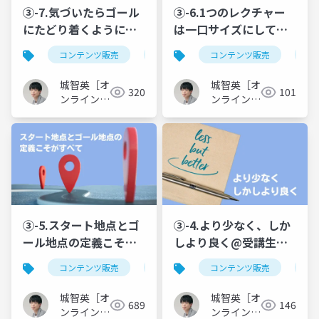
③-7.気づいたらゴール
③-6.1つのレクチャー
にたどり着くように全
は一口サイズにして消
体設計する@受講生が
化不良を防ぐ@受講生
コンテンツ販売
オンライン講座
コンテンツ販売
カリキュラム制
オ
満足しファン化するオ
が満足しファン化する
ンライン講座カリキュ
オンライン講座カリキ
城智英［オ
城智英［オ
320
101
ラムの作り方！アウト
ュラムの作り方！アウ
ンライン講
ンライン講
ラインを作り込む台本
座クリエイ
トラインを作り込む台
座クリエイ
ター］
ター］
制作で「話せない…」
本制作で「話せな
を無くす
い…」を無くす
③-5.スタート地点とゴ
③-4.より少なく、しか
ール地点の定義こそが
しより良く@受講生が
すべて@受講生が満足
満足しファン化するオ
コンテンツ販売
オンライン講座
コンテンツ販売
カリキュラム制
オ
しファン化するオンラ
ンライン講座カリキュ
イン講座カリキュラム
ラムの作り方！アウト
城智英［オ
城智英［オ
689
146
の作り方！アウトライ
ラインを作り込む台本
ンライン講
ンライン講