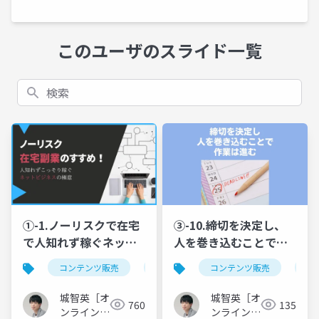
このユーザのスライド一覧
検索
①-1.ノーリスクで在宅
③-10.締切を決定し、
で人知れず稼ぐネット
人を巻き込むことで作
ビジネスの始め方@ノ
業は進む@受講生が満
コンテンツ販売
副業
在宅ビジネス
コンテンツ販売
オン
オ
ーリスク在宅副業のす
足しファン化するオン
すめ！人知れずこっそ
ライン講座カリキュラ
城智英［オ
城智英［オ
760
135
り稼ぐネットビジネス
ムの作り方！アウトラ
ンライン講
ンライン講