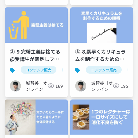
の極意
座クリエイ
インを作り込む台本制
座クリエイ
ター］
ター］
作で「話せない…」を
無くす
③-9.完璧主義は捨てる
③-8.素早くカリキュラ
@受講生が満足しファ
ムを制作するための順
ン化するオンライン講
番@受講生が満足しフ
コンテンツ販売
オンライン講座
コンテンツ販売
カリキュラム制
オ
座カリキュラムの作り
ァン化するオンライン
方！アウトラインを作
講座カリキュラムの作
城智英［オ
城智英［オ
169
195
り込む台本制作で「話
り方！アウトラインを
ンライン講
ンライン講
せない…」を無くす
座クリエイ
作り込む台本制作で
座クリエイ
ター］
ター］
「話せない…」を無く
す