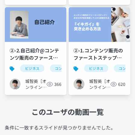
ガイ』を突き止める方
イン講座
イン講座
クリエイ
クリエイ
法
ター］
ター］
②-2.自己紹介@コンテ
②-1.コンテンツ販売の
ンツ販売のファースト
ファーストステップは
ステップ！あなたの才
「参入ジャンル」を決
ビジネス
コンテンツ販売
ビジネス
生きがい
コンテン
情熱
能を発掘して人から感
定すること@コンテン
謝される『イキガイ』
ツ販売のファーストス
城智英［オ
城智英［オ
366
620
を突き止める方法
テップ！あなたの才能
ンライン講
ンライン講
座クリエイ
を発掘して人から感謝
座クリエイ
ター］
ター］
される『イキガイ』を
突き止める方法
このユーザの動画一覧
条件に一致するスライドが見つかりませんでした。