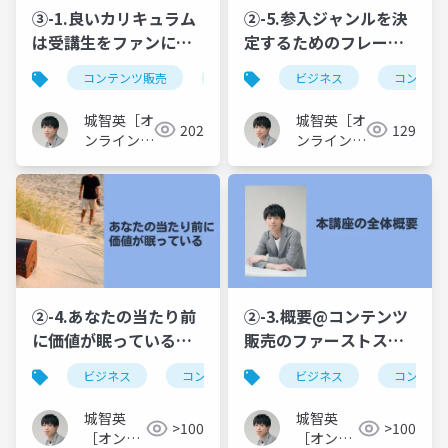
③-1.良いカリキュラム
②-5.参入ジャンルを決
は受講生をファンに変
定するためのフレーム
える@受講生が満足し
ワーク「イキガイ」@
コンテンツ販売
オンライン講座
ビジネス
カリキュラム制
コンテン
ファン化するオンライ
コンテンツ販売のファ
ン講座カリキュラムの
ーストステップ！あな
城智英［オ
城智英［オ
202
129
作り方！アウトライン
たの才能を発掘して人
ンライン講
ンライン講
を作り込む台本制作で
座クリエイ
から感謝される『イキ
座クリエイ
ター］
ター］
「話せない…」を無く
ガイ』を突き止める方
す
法
②-4.あなたの当たり前
②-3.概要@コンテンツ
に価値が眠っている@
販売のファーストステ
コンテンツ販売のファ
ップ！あなたの才能を
ビジネス
コンテンツ販売
ビジネス
生きがい
コンテン
情熱
ーストステップ！あな
発掘して人から感謝さ
たの才能を発掘して人
れる『イキガイ』を突
城智英
城智英
>100
>100
から感謝される『イキ
き止める方法
［オンラ
［オンラ