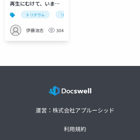
再生にむけて、いま考
えなければいけないこ
トリチウム
リスク
不安
復興
故
と＝復興推進と放射線
対策は両立する＝
伊藤浩志
304
運営：株式会社アプルーシッド
利用規約