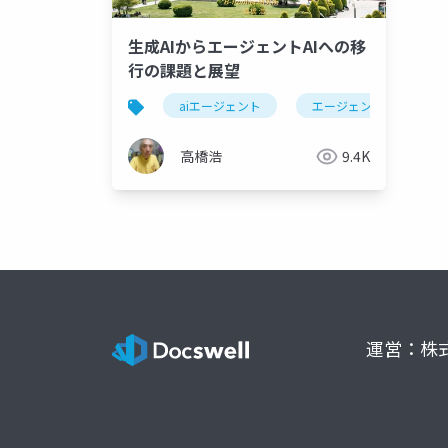
生成AIからエージェントAIへの移
行の課題と展望
aiエージェント
エージェントai
高橋浩
9.4K
運営：株