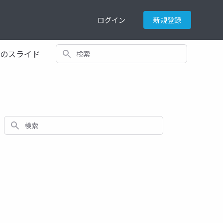
ログイン
新規登録
検索
てのスライド
検索