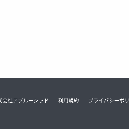
自律性
ガバナンス
エージェント介入
リスク
式会社アプルーシッド
利用規約
プライバシーポ