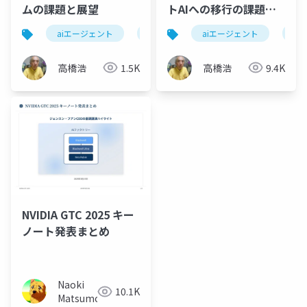
ムの課題と展望
トAIへの移行の課題と
展望
aiエージェント
マルチエージェントシステム
aiエージェント
安全
エ
高橋浩
1.5K
高橋浩
9.4K
NVIDIA GTC 2025 キー
ノート発表まとめ
Naoki
10.1K
Matsumoto