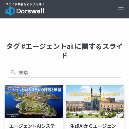
Ope
タグ #エージェントai に関するスライ
ド
検索
エージェントAIシステ
生成AIからエージェン