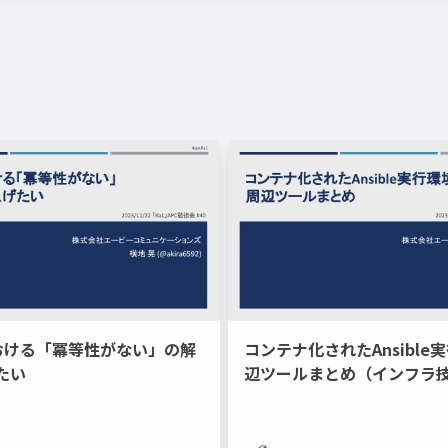
eにおける「冪等性がない」の解
コンテナ化されたAnsible
たい
辺ツールまとめ（インフラ
会#4）