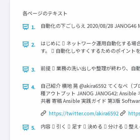
各ページのテキスト
自動化の下ごしらえ 2020/08/28 JANOG
1.
はじめに  ネットワーク運用自動化する場
2.
す。  自動化しやすくするためのポイント
前提  業務の洗い出しや整理が終わり、自動
3.
自己紹介 横地 晃 @akira6592 てく
4.
種アウトプット JANOG JANOG42: An
共著 寄稿 Ansible 実践ガイド 第3版 Software Des
https://twitter.com/akira6592
http
内容  引く  足す  決める  分ける  整え
5.