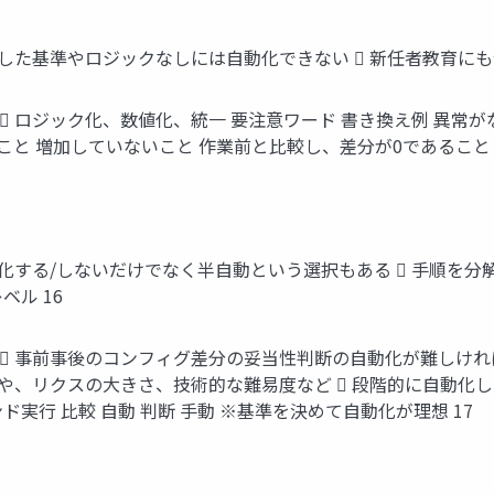
した基準やロジックなしには自動化できない  新任者教育にも似た
ロジック化、数値化、統一 要注意ワード 書き換え例 異常がないこ
こと 増加していないこと 作業前と比較し、差分が0であること 
動化する/しないだけでなく半自動という選択もある  手順を
ベル 16
 事前事後のコンフィグ差分の妥当性判断の自動化が難しけれ
さや、リクスの大きさ、技術的な難易度など  段階的に自動化
実行 比較 自動 判断 手動 ※基準を決めて自動化が理想 17