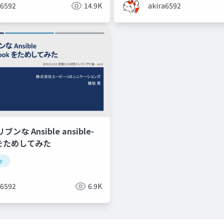
a6592
14.9K
akira6592
な Ansible ansible-
k をためしてみた
e
a6592
6.9K