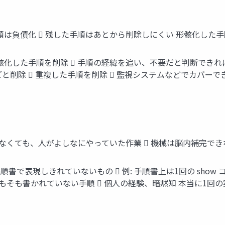
順は負債化  残した手順はあとから削除しにくい 形骸化した手順
形骸化した手順を削除  手順の経緯を追い、不要だと判断できれ
と削除  重複した手順を削除  監視システムなどでカバーで
なくても、人がよしなにやっていた作業  機械は脳内補完できない
順書で表現しきれていないもの  例: 手順書上は1回の show
もそも書かれていない手順  個人の経験、暗黙知 本当に1回の