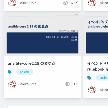
akira6592
16.5K
akir
ansible-core2.19 の変更点
イベントドリブン
ruleboo
ansible
ansibl
akira6592
7.1K
akir