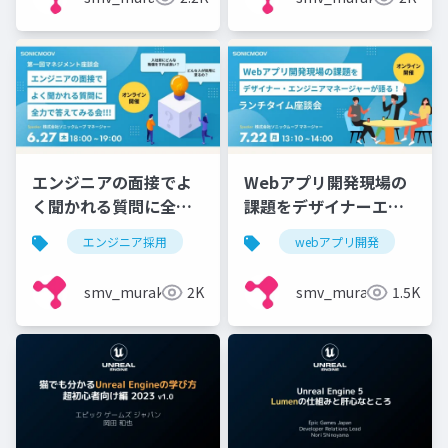
エンジニアの面接でよ
Webアプリ開発現場の
く聞かれる質問に全力
課題をデザイナーエン
で答えてみる会！！！
ジニアマネージャーが
エンジニア採用
webアプリ開発
【第一回マネジメント
語る！
座談会】
smv_murakami
2K
smv_murakami
1.5K