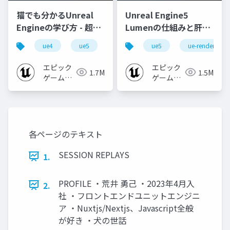
猫でも分かるUnreal
Unreal Engine5
Engineの学び方 - 超初
Lumenの仕組みと肝心
心者向け編 - 2023 v1.0
なところ
ue4
ue5
ue-beginner
ue5
ue-rendering
エピック
エピック
1.7M
1.5M
ゲームズ
ゲームズ
ジャパン
ジャパン
各ページのテキスト
SESSION REPLAYS
1.
PROFILE ・荒井 勇己 ・2023年4月入
2.
社 ・フロントエンドユニットエンジニ
ア ・Nuxtjs/Nextjs、Javascript全般
が好き ・犬の世話