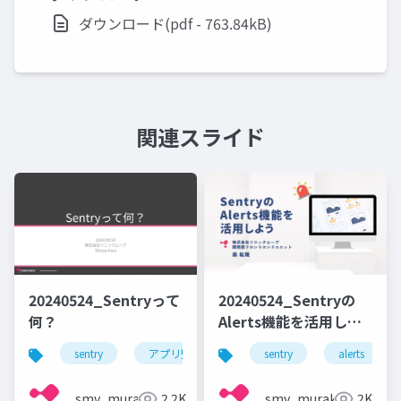
ダウンロード(pdf - 763.84kB)
関連スライド
20240524_Sentryって
20240524_Sentryの
何？
Alerts機能を活用しよ
う
sentry
アプリ監視
エラー監視
sentry
alerts
パフォーマ
smv_murakami
2.2K
smv_murakami
2K