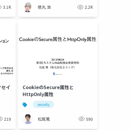
3.1K
徳丸 浩
2.2K
クセイ
CookieのSecure属性と
HttpOnly属性
security
219
松尾篤
590