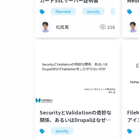
カードSSLサーバー証明書
Medi
filemaker
security
ssl
松尾篤
218
SecurityとValidationの奇妙な
File
関係、あるいはDrupalはなぜ
アイ
Validationをしたがらないのか
security