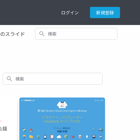
ログイン
新規登録
検索
てのスライド
検索