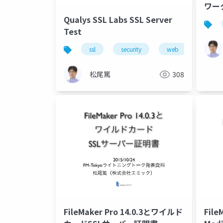
ワー
Qualys SSL Labs SSL Server
Test
ssl
security
web
松尾篤
308
FileMaker Pro 14.0.3とワイルド
File