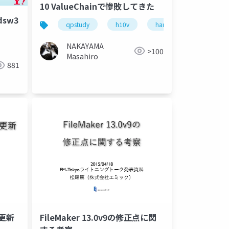
10 ValueChainで惨敗してきた
dsw3
qpstudy
h10v
hardening
securit
NAKAYAMA
>100
Masahiro
881
ィ更新
FileMaker 13.0v9の修正点に関