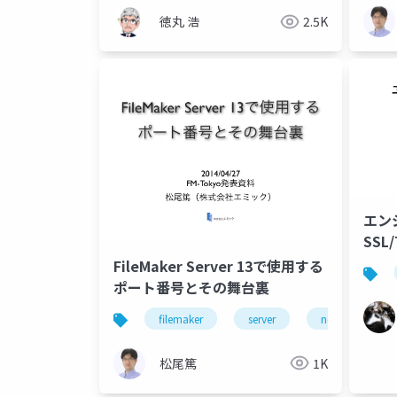
徳丸 浩
2.5K
エン
SSL
FileMaker Server 13で使用する
ポート番号とその舞台裏
filemaker
server
network
松尾篤
1K