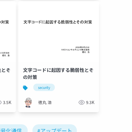
性とそ
文字コードに起因する脆弱性とそ
の対策
security
3.5K
徳丸 浩
9.3K
暗号化通信
#アップデート