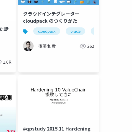
クラウドインテグレーター
cloudpack のつくりかた
った話
cloudpack
oracle
oracle cloud
後藤 和貴
262
1.6K
#qpstudy 2015.11 Hardening