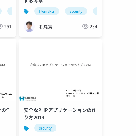
する考察
ssl
filemaker
security
ssl
291
松尾篤
234
ンの作
安全なPHPアプリケーションの作
り方2014
security