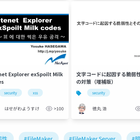
exSpoilt Milk
文字コードに起因する脆弱
es
の対策（増補版）
security
xss
security
はせがわようすけ
>100
徳丸 浩
弱性
#FileMaker
#FileMaker Server
#