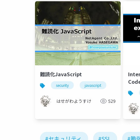
難読化JavaScript
Intenet Explorer 
Cod
security
javascript
はせがわようすけ
529
#セキュリティ
#SSL
#脆