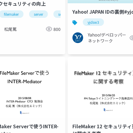
クセキュリティの向上
Yahoo! JAPAN IDの裏側#yj
filemaker
server
security
ssl
yjdsw3
松尾篤
800
Yahoo!デベロッパー
ネットワーク
Maker Serverで使うINTER-
FileMaker 12 セキュリテ