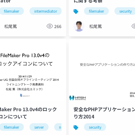
ator
に関する考察
filemaker
intermediator
filemaker
security
松尾篤
266
松尾篤
Maker Pro 13.0v4のロック
安全なPHPアプリケーショ
コンについて
り方2014
filemaker
server
network
security
security