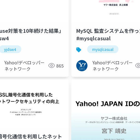
buse対策を10年続けた結果」
MySQL 監査システムを作
sw4
#mysqlcasual
yjdsw4
mysqlcasual
Yahoo!デベロッパー
Yahoo!デベロッパー
865
ネットワーク
ネットワーク
L暗号化通信を利用したネット