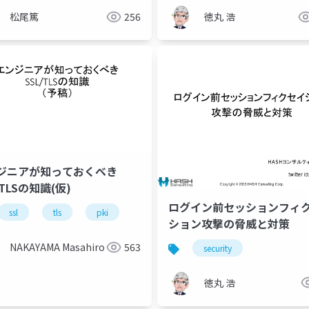
松尾篤
256
徳丸 浩
ジニアが知っておくべき
/TLSの知識(仮)
ログイン前セッションフィ
ssl
tls
pki
ション攻撃の脅威と対策
NAKAYAMA Masahiro
563
ssl
security
security
徳丸 浩