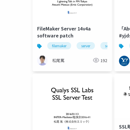
FileMaker Server 14v4a
「A
software patch
#yjd
filemaker
server
security
松尾篤
192
SS