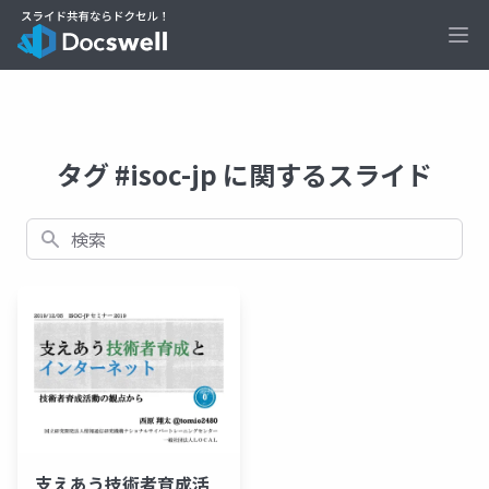
Ope
タグ #isoc-jp に関するスライド
検索
支えあう技術者育成活