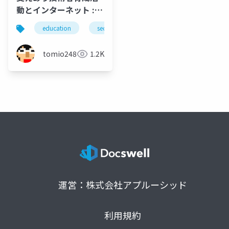
動とインターネット :
技術者育成活動の観点
education
security
community
isoc
から
tomio2480
1.2K
運営：株式会社アプルーシッド
利用規約