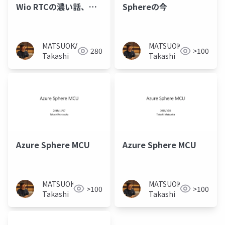
Wio RTCの濃い話、
Sphereの今
ReButtonとIoT
Centralの薄い話
MATSUOKA
MATSUOKA
280
>100
Takashi
Takashi
Azure Sphere MCU
Azure Sphere MCU
MATSUOKA
MATSUOKA
>100
>100
Takashi
Takashi