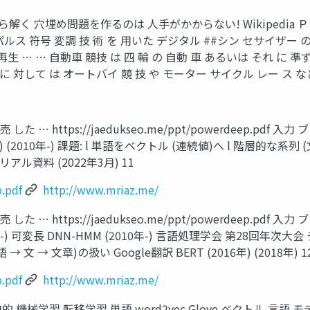
をひたすら解く ⽳埋め問題を作るのは ⼈⼿がかからない! Wikipedia Ｐ
ルス 符号 変調 技 術 を ⽤いた デジタル ##シン セサイザー の 
⽣ … … ⾃動⾞ 競技 は 四 輪 の ⾃動 ⾞ あるいは それ に 準ずる
 に 対して は オートバイ 競 技 や モーター サイクル レー ス など
 https://jaedukseo.me/ppt/powerdeep.pdf ⼊⼒ 
年) (2010年-) 課題: l 単語をベクトル (連続値)へ l 階層的な系列 
ル資料 (2022年3⽉) 11
.pdf
http://www.mriaz.me/
 https://jaedukseo.me/ppt/powerdeep.pdf ⼊⼒ 
14年-) 可変⻑ DNN-HMM (2010年-) ⾔語処理学会 第28回年次
 ⽂ → ⽂章)の扱い Google翻訳 BERT (2016年) (2018年) 1
.pdf
http://www.mriaz.me/
習 転移学習 単語 word2vec Glove ベクトル ⾔語 モデル 単⾔