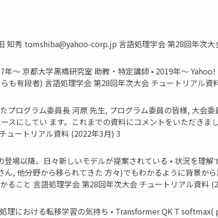
⽥ 知秀
tomshiba@yahoo-corp.jp
⾔語処理学会 第28回年次⼤会 チュ
007年〜 京都⼤学⿊橋研究室 助教・特定講師 • 2019年〜 Yahoo
ちらも有段者) ⾔語処理学会 第28回年次⼤会 チュートリアル資料 (2
たプログラム委員⻑ 河原 先⽣, プログラム委員の皆様, ⼤会委員
ースにしてい ます。これまでの資料にコメントをいただきまし
ュートリアル資料 (2022年3⽉) 3
8年)の登場以降、⽇々新しいモデルが提案されている • 状況を理解
⽣さん, 他分野から移られてきた ⽅々)でもわかるように背景から説
ること ⾔語処理学会 第28回年次⼤会 チュートリアル資料 (202
移学習の気持ち • Transformer QK T softmax( p )V 