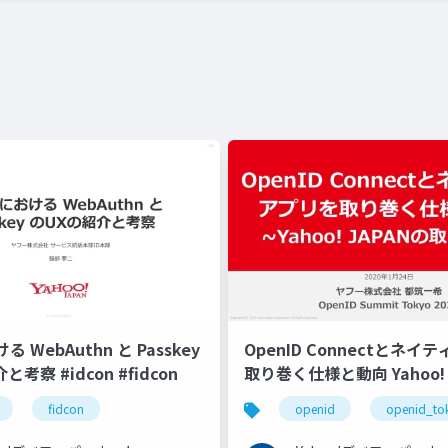
 WebAuthn と Passkey
OpenID Connectとネ
と考察 #idcon #fidcon
取り巻く仕様と動向 Yahoo! 
り組み #openid #openid_
fidcon
openid
openid_to