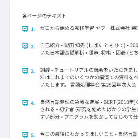
各ページのテキスト
ゼロから始める転移学習 ヤフー株式会社 柴
1.
⾃⼰紹介 • 柴⽥ 知秀 (しばた ともひで) • 2
2.
いた⽇本語基礎解析 • 趣味: 将棋・囲碁 (ど
謝辞 • チュートリアルの機会をいただきまし
3.
料はこれまでのいくつかの講演での資料をベ
いたします。 ⾔語処理学会 第28回年次⼤会 チ
⾃然⾔語処理の急激な進展 • BERT(201
4.
される • 初学者 (研究を始めたばかりの学
すい部分 • プログラムを動かしてはじめて分か
今⽇の最後にわかってほしいこと • ⾃然⾔語処理における転
5.