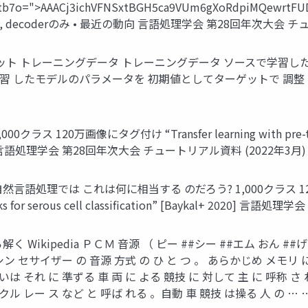
sPtb7o=">AAACj3ichVFNSxtBGH5ca9VUm6gXoRdpiMQewrt
encoderのみ, decoderのみ • 最近の動向 ⾔語処理学会 第28回年次⼤会
ソース ターゲット トレーニングデータ トレーニングデータ ソースで学習
で学習 したモデルのパラメータを 初期値としてターゲットで 調整 モデル
ス 120万画像にタグ付け “Transfer learning with pre-trained
kal+ 2020] ⾔語処理学会 第28回年次⼤会 チュートリアル資料 (2022年3⽉)
然⾔語処理では これは何に相当する のだろう? 1,000クラス 120万画像にタ
etworks for serous cell classification” [Baykal+ 2
たすら解く Wikipedia ＰＣＭ ⾳源 （ ピー ##シー ##エム おん 
シン セサイザー の ⾳源 ⽅式 の ひ と つ 。 あらかじめ メモリ 
るいは それ に 準ずる ⾞ 両 に よる 競技 に 対して 主 に 呼称 さ
ル レー ス など と 呼ば れる 。⾃動 ⾞ 競技 は操る ⼈ の … …