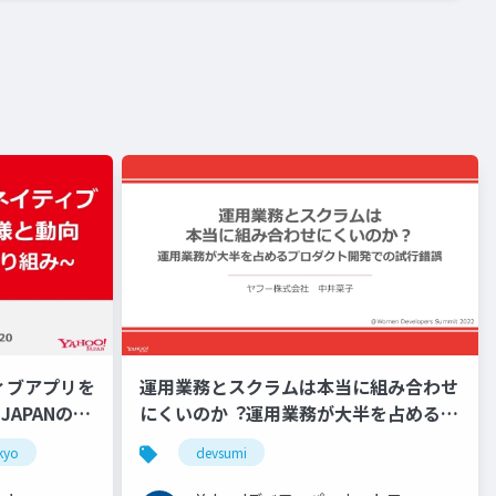
イティブアプリを
運用業務とスクラムは本当に組み合わせ
JAPANの取
にくいのか︖運用業務が大半を占めるプ
tokyo
ロダクト開発での試行錯誤
kyo
devsumi