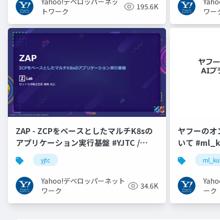
Yahoo!デベロッパーネッ
Ya
195.6K
トワーク
ワー
ZAP - ZCPをベースとしたマルチK8sの
ヤフーのオ
アプリケーション実行基盤 #YJTC /
いて #ml_k
YJTC21 B-3
yjtc
ml_ku
Yahoo!デベロッパーネット
Ya
34.6K
ワーク
ーク