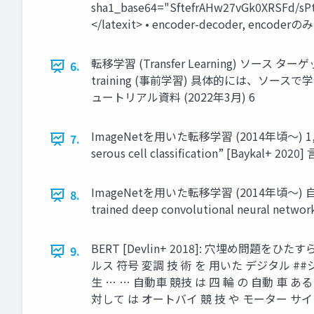
sha1_base64="SftefrAHw27vGk0XRSFd/
</latexit> • encoder-decoder, 
転移学習 (Transfer Learning) 
6.
training (事前学習) 具体的には、ソース
ュートリアル資料 (2022年3⽉) 6
ImageNetを⽤いた転移学習 (2014年頃〜) 1,000クラ
7.
serous cell classification” [Bay
ImageNetを⽤いた転移学習 (2014年頃〜) ⾃
8.
trained deep convolutional neural n
BERT [Devlin+ 2018]: ⽳埋め問題をひ
9.
ルス 符号 変調 技 術 を ⽤いた デジタル ##
⽣ … … ⾃動⾞ 競技 は 四 輪 の ⾃動 ⾞ あ
対して は オートバイ 競 技 や モーター サイク