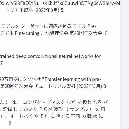
FUDxIwIvSi9F8CCYNu+skXbJf7k6Cuuwf8OTNg6cWShHvvbb
 チュートリアル資料 (2022年3⽉) 5
したモデルを ターゲットに適応させる モデル Pre-
 Fine-tuning ⾔語処理学会 第28回年次⼤会 チ
 deep convolutional neural networks for
 7
グ付け “Transfer learning with pre-
020] ⾔語処理学会 第28回年次⼤会 チュートリアル資料 (2022年3⽉) 8
##げん ） は 、 コンパクト ディスク など で 扱わ れる パ
に 記録 して おいた ＰＣＭ 波形 （ サンプル ） を 再
 れ 、 オートバイ や それ に 準ずる ⾞両 の 競 技 に
 … 9