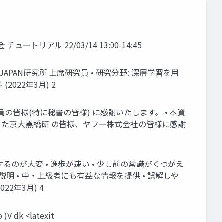
ートリアル 22/03/14 13:00-14:45
! JAPAN研究所 上席研究員 • 研究分野: 深層学習を⽤
022年3⽉) 2
の皆様(特に秘書の皆様) に感謝いたします。 • 本資
た京⼤⿊橋研 の皆様、ヤフー株式会社の皆様に感謝
するのが⼤変 • 進歩が速い • 少し前の常識がくつがえ
明 • 中・上級者にも有益な情報を提供 • 誤解しや
2年3⽉) 4
dk <latexit