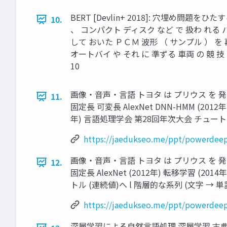
BERT [Devlin+ 2018]: ⽳埋め問題
10.
、 コンパクト ディスク など で 扱わ れる パ
して おいた ＰＣＭ 波形 （ サンプル ） を 再
オートバイ や それ に 準ずる ⾞両 の 競 技
10
画像・⾳声・⾔語 トヨタ は プリウス を 発売 した …
11.
固定⻑ 可変⻑ AlexNet DNN-HMM (2012
年) ⾔語処理学会 第28回年次⼤会 チュートリア
https://jaedukseo.me/ppt/powerdeep
画像・⾳声・⾔語 トヨタ は プリウス を 発売 した …
12.
固定⻑ AlexNet (2012年) 転移学習 (20
トル (連続値)へ l 階層的な系列 (⽂字 → 単語 →
https://jaedukseo.me/ppt/powerdeep
深層学習による⾃然⾔語処理 深層学習 古典的 機械学