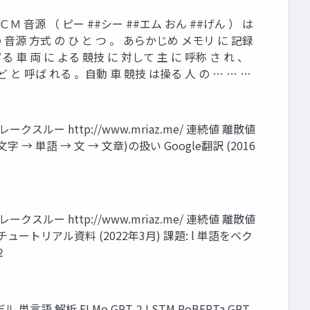
ＣＭ ⾳源 （ ピー ##シー ##エム おん ##げん ） は
⾳源 ⽅式 の ひ と つ 。 あらかじめ メモリ に 記録
 ⾞ 両 に よる 競技 に 対して 主 に 呼称 さ れ 、
 と 呼ば れる 。⾃動 ⾞ 競技 は操る ⼈ の … … …
ブレークスルー http://www.mriaz.me/ 連続値 離散値
(⽂字 → 単語 → ⽂ → ⽂章)の扱い Google翻訳 (2016
ブレークスルー http://www.mriaz.me/ 連続値 離散値
⼤会 チュートリアル資料 (2022年3⽉) 課題: l 単語をベク
2
語 解析 ELMo GPT-2 LSTM RoBERTa GPT