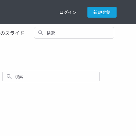
ログイン
新規登録
検索
てのスライド
検索