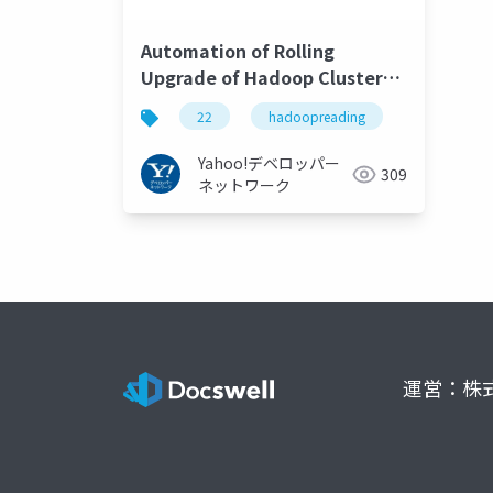
Automation of Rolling
Upgrade of Hadoop Cluster
without Data Lost and Job
22
hadoopreading
Failures - Hadoop Source
Code Reading #22
Yahoo!デベロッパー
309
#hadoopreading
ネットワーク
運営：株