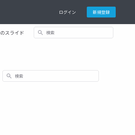
ログイン
新規登録
検索
てのスライド
検索