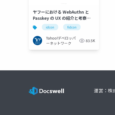
ヤフーにおける WebAuthn と
Passkey の UX の紹介と考察
#idcon #fidcon
idcon
fidcon
Yahoo!デベロッパ
83.5K
ーネットワーク
運営：株