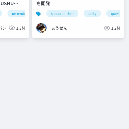
を開発
ue-rendering
spatial anchor
unity
quest pro
パン
1.3M
あうぜん
1.2M