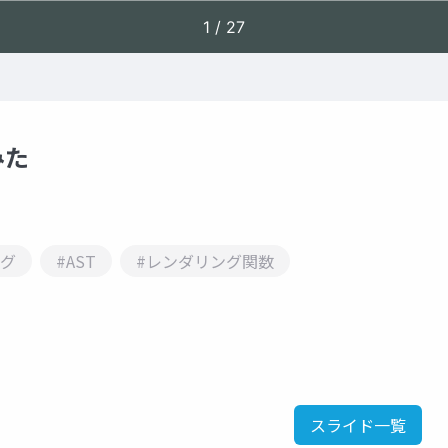
みた
ング
#AST
#レンダリング関数
スライド一覧