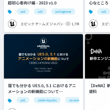
超初心者向け編 - 2023 v1.0
心なところ
ue4
ue5
ue-beginner
ue5
エピック ゲームズ ジャパン
1.7M
エピ
猫でも分かる UE5.0, 5.1 におけるアニ
【DeNA】
メーションの新機能について
資料
【CEDEC+KYUSHU 2022】
ue5
cedec+kyushu
ue-animation
ue-opt