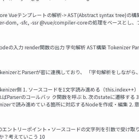
r-core Vueテンプレートの解析-> AST(Abstract syntax tre
r-dom, -sfc, -ssr @vue/compiler-coreの処
codeの入力 render関数の出力 字句解析 AST構築 Tokenizer Parse
r/Parser TokenizerとParserが密に連携しており、 「字句解析を
Parser Tokenizer側 1. ソースコードを1文字読み進める（this.in
Parserのコールバッ ク関数を呼ぶ b. 次のstateに遷移す
okenizerで読み進めている箇所に対応するNodeを作成・編集 2
okenizerのエントリーポイント • ソースコードの文字列を引数で受け
か？考えていこう 10