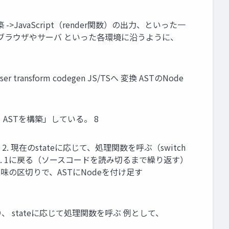
e)の構築 ->JavaScript（render関数）の出力、といった一
理をベースとし、ブラウザやサーバ といった各環境に沿うように、
r transform codegen JS/TSへ 変換 ASTのNode
しながら、ASTを構築」している。 8
dex++） 2. 現在のstateに応じて、処理関数を呼ぶ（switch
る 3. 1に戻る（ソースコードを読み切るまで繰り返す）
. 意味の区切りで、ASTにNodeを付け足す
取り、 stateに応じて処理関数を呼ぶ 例として、