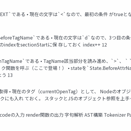
e.TEXT`である • 現在の文字は`<`なので、最初の条件 がtrueとなる •
.BeforeTagName`である • 現在の文字は`d`なので、3つ目の条件 の`i
indexをsectionStartに保 存しておく index++ 12
ate.InTagName`である • TagName該当部分を読み進め、`>
バッ ク関数を呼ぶ（ここで登場！） • stateを`State.Before
よう 13
取得 • 現在のタグ（currentOpenTag）として、 Nodeのオブジ
タックにも入れ ておく。 スタックとJSのオブジェクト参照を上手く
 codeの入力 render関数の出力 字句解析 AST構築 Tokenizer Parse