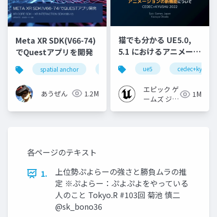
猫でも分かる UE5.0,
Meta XR SDK(V66-74)
5.1 におけるアニメーシ
でQuestアプリを開発
ョンの新機能について
ue5
cedec+kyushu
spatial anchor
unity
quest pro
shapereco
【CEDEC+KYUSHU
2022】
エピック ゲ
あうぜん
1.2M
1M
ームズ ジャ
パン
各ページのテキスト
上位勢ぷよらーの強さと勝負ムラの推
1.
定 ※ぷよらー：ぷよぷよをやっている
人のこと Tokyo.R #103回 菊池 慎二
@sk_bono36