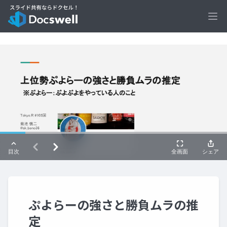
Ope
ぷよらーの強さと勝負ムラの推
定