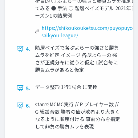
析目的 ○ ぷよらーの強さと勝負ムラを推定し
てみる ● 手法 ○ 階層ベイズモデル 2021年シ
ーズン1の結果例
https://shikoukouketsu.com/puyopuyo-
saikyou-league/
階層ベイズで各ぷよらーの強さと勝負
4.
ムラを推定 イメージ 各ぷよらーの 強
さが正規分布に従うと仮定 1試合毎に
勝負ムラがあると仮定
データ整形 1行1試合 に変換
5.
stanでMCMC実行 // P プレイヤー数 //
6.
G 総試合数 勝者の値が敗者より大きく
なるように順序付ける 事前分布を指定
して非負の勝負ムラを表現