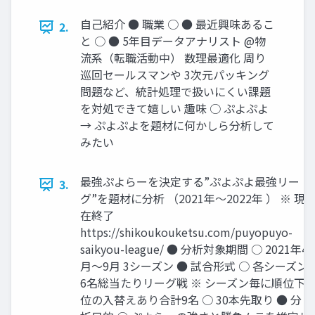
自己紹介 ● 職業 ○ ● 最近興味あるこ
2.
と ○ ● 5年目データアナリスト @物
流系（転職活動中） 数理最適化 周り
巡回セールスマンや 3次元パッキング
問題など、統計処理で扱いにくい課題
を対処できて嬉しい 趣味 ○ ぷよぷよ
→ ぷよぷよを題材に何かしら分析して
みたい
最強ぷよらーを決定する”ぷよぷよ最強リー
3.
グ”を題材に分析 （2021年～2022年 ） ※ 現
在終了
https://shikoukouketsu.com/puyopuyo-
saikyou-league/ ● 分析対象期間 ○ 2021年4
月～9月 3シーズン ● 試合形式 ○ 各シーズン
6名総当たりリーグ戦 ※ シーズン毎に順位下
位の入替えあり合計9名 ○ 30本先取り ● 分