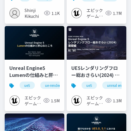
Shinji
エピック
1.1K
1.7M
Kikuchi
ゲームズ
ジャパン
Unreal Engine5
UE5レンダリングフロ
Lumenの仕組みと肝心
ー総おさらい(2024) 基
なところ
礎編！
ue5
ue-rendering
ue-lumen
ue5
unreal engine
[CEDEC+KYUSHU
2024]
エピック
エピック
1.5M
1.3M
ゲームズ
ゲームズ
ジャパン
ジャパン