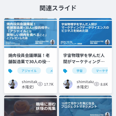
関連スライド
焼肉役員会議爆誕！老
宇宙物理学を学んだ人
舗製造業で30人の役員
間がマーケティングサ
相手に「アジャイルと
イエンスのビジネスを
アジャイル
メタファー
宇宙
製造業
マーケティン
fearless c
は美味しい焼肉を食べ
始めた話
ること」とプレゼンし
shimitaka（清
shimitaka（清
17.7K
8.8K
た話
水隆史）
水隆史）