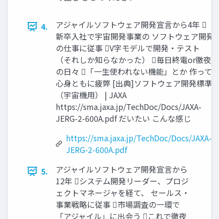
アジャイルソフトウェア開発宣言から4年 
4.
新卒入社で宇宙開発事業の ソフトウェア開発
の仕事に従事 V字モデルで開発・テスト
（それしか知らなかった） 毎日終電or徹夜
の日々 「一生使われない機能」とか 作って
心身ともに疲弊 [出典]ソフトウェア開発標準
（宇宙機用） | JAXA
https://sma.jaxa.jp/TechDoc/Docs/JAXA-
JERG-2-600A.pdf だいたい こんな感じ
https://sma.jaxa.jp/TechDoc/Docs/JAXA-
JERG-2-600A.pdf
アジャイルソフトウェア開発宣言から
5.
12年 システム開発リーダー、プロジ
ェクトマネージャを経て、 セールス・
事業戦略に従事 市場調査の一環で
「アジャイル」に出会う これで徹夜