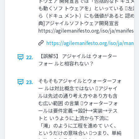
トウェア 開発宣言では「包括的なド キュメ
も動くソフ トウェアを」といっている 左
ら（ドキュ メント）にも価値があると 認めて
典]アジャイルソフトウェア開発宣言
https://agilemanifesto.org/iso/ja/manifest
https://agilemanifesto.org/iso/ja/manif
【誤解5】 アジャイルは ウォーター
22.
フォー ルと相容れない？
そもそもアジャイルとウォーターフォ
23.
ー ルは対比概念ではない アジャイ
ルは先述の通り考え方やあり方も含
む広い範囲 の言葉 ウォーターフォ
ールは要件定義→設計→実装→テス
トと いうように上流から下流に
「滝」のように工程を進めて いく、
というだけの意味合い つまり、単純