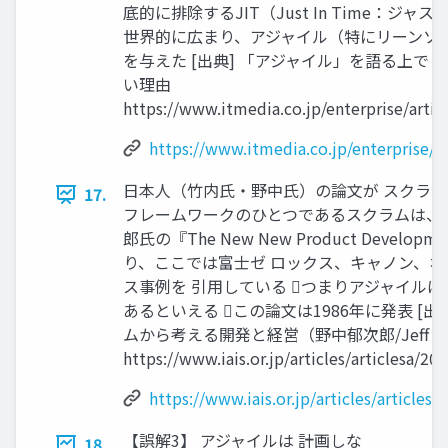
底的に排除するJIT（Just In Time：ジ
世界的に広まり、アジャイル（特にリーンソ
を与えた [出典] 「アジャイル」を語る上で
い理由
https://www.itmedia.co.jp/enterprise/arti
https://www.itmedia.co.jp/enterprise/a
日本人（竹内氏・野中氏）の論文が スクラム
17.
フレームワークのひとつであるスクラムは、
郎氏の『The New New Product Develo
り、ここでは富士ゼ ロックス、キャノン、
ス事例を 引用している つまりアジャイルは
あるといえる この論文は1986年に発表 [
ムから考える開発と経営（野中郁次郎/Jeff Suth
https://www.iais.or.jp/articles/articlesa/
https://www.iais.or.jp/articles/article
【誤解3】 アジャイルは 計画しな
18.