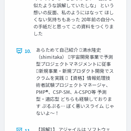
似たような誤解していたしな」 という
想いの反面、私のようにはなって ほし
くない気持ちもあった 20年前の自分へ
の手紙だと思って この資料をつくりま
した
あらためて自己紹介 清水隆史
10.
（shimitaka） 宇宙開発事業で予測
型プロジェクトマネジメントに従事
新規事業・新規プロダクト開発でス
クラムを実践 【資格】情報処理技
術者試験プロジェクトマネージャ、
PMP®、CSP-SM、A-CSPO等 予測
型・適応型 どちらも経験しておりま
す ぷるぷる… ぼく悪いスライム じゃ
ないよ～！
【誤解1】 アジャイルは ソフトウェ
11.