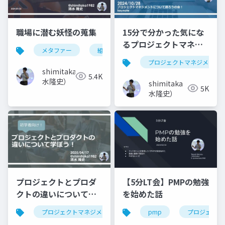
職場に潜む妖怪の蒐集
15分で分かった気にな
るプロジェクトマネジ
メタファー
組織課題
組織変革
対話
メント
プロジェクトマネジメント
shimitaka（清
5.4K
水隆史）
shimitaka（清
5K
水隆史）
プロジェクトとプロダ
【5分LT会】PMPの勉強
クトの違いについて学
を始めた話
ぼう！
プロジェクトマネジメント
プロジェクトマネージャ
pmp
プロジェクト