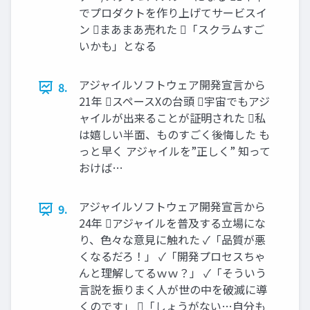
でプロダクトを作り上げてサービスイ
ン まあまあ売れた 「スクラムすご
いかも」となる
アジャイルソフトウェア開発宣言から
8.
21年 スペースXの台頭 宇宙でもアジ
ャイルが出来ることが証明された 私
は嬉しい半面、ものすごく後悔した も
っと早く アジャイルを”正しく” 知って
おけば…
アジャイルソフトウェア開発宣言から
9.
24年 アジャイルを普及する立場にな
り、色々な意見に触れた ✓「品質が悪
くなるだろ！」 ✓「開発プロセスちゃ
んと理解してるｗｗ？」 ✓「そういう
言説を振りまく人が世の中を破滅に導
くのです」 「しょうがない…自分も