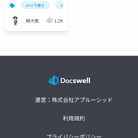
ClaudeProjects×A4
a4メモ書き
claude
claudeprojects
言語
メモ書きで実現する超
効率情報戦略
岡大徳
1.2K
運営：株式会社アプルーシッド
利用規約
プライバシーポリシー