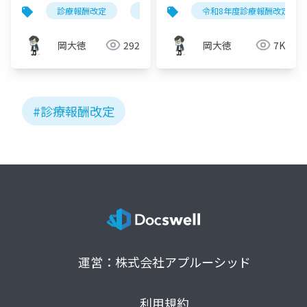
の「再設計」｜⑬看
括除外と病棟間格差の
診療報酬改定
令和8年度改定
令和8年度診療報酬改定
dpc/pdps
護・⑭薬剤・⑮DPCの3
解消
項目解説
岡大徳
292
岡大徳
7K
#診療報酬改定
運営：株式会社アプルーシッド
利用規約