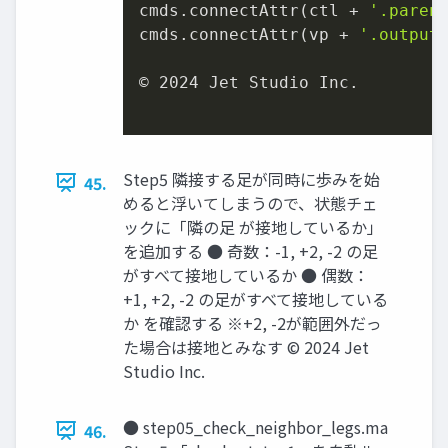
cmds.connectAttr(ctl + 
'.paren
cmds.connectAttr(vp + 
'.output
© 
2024
 Jet Studio Inc.

Step5 隣接する足が同時に歩みを始
45.
めると浮いてしまうので、状態チェ
ックに「隣の足 が接地しているか」
を追加する ● 奇数：-1, +2, -2 の足
がすべて接地しているか ● 偶数：
+1, +2, -2 の足がすべて接地している
か を確認する ※+2, -2が範囲外だっ
た場合は接地とみなす © 2024 Jet
Studio Inc.
● step05_check_neighbor_legs.ma
46.