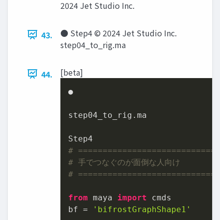
2024 Jet Studio Inc.
● Step4 © 2024 Jet Studio Inc.
43.
step04_to_rig.ma
[beta]
44.
●

step04_to_rig.ma

# ============================
# 手でつなぐのが面倒な人向け
# ============================
from
 maya 
import
 cmds

bf = 
'bifrostGraphShape1'