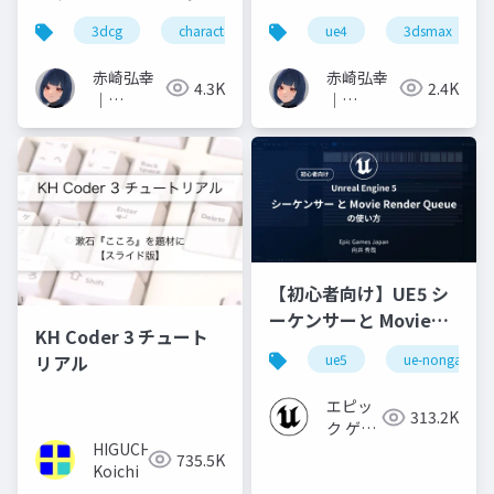
メイクセミナー
イムエンジンの活用～
3dcg
character
ue4
3dsmax
赤崎弘幸
赤崎弘幸
4.3K
2.4K
｜
｜
Hiroyuki
Hiroyuki
Akasaki
Akasaki
【初心者向け】UE5 シ
ーケンサーと Movie
KH Coder 3 チュート
Render Queue の使い
リアル
ue5
ue-nongame
方【Cinematic Dive
2023】
エピッ
313.2K
ク ゲー
HIGUCHI
ムズ ジ
735.5K
Koichi
ャパン