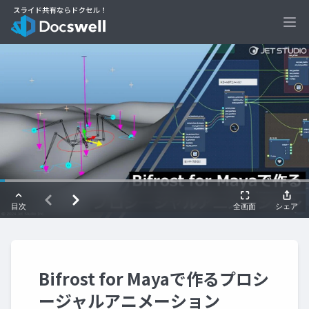
Ope
Bifrost for Mayaで作るプロシ
ージャルアニメーション