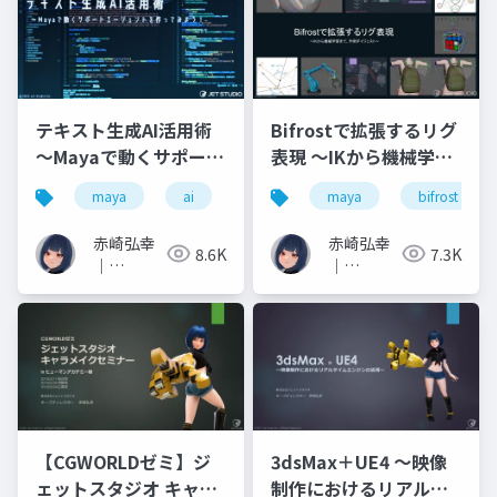
テキスト生成AI活用術
Bifrostで拡張するリグ
～Mayaで動くサポート
表現 ～IKから機械学習
エージェントを作って
まで、作例ダイジェス
maya
ai
python
maya
gpt4
bifrost
agent
みよう！～
ト～
赤崎弘幸
赤崎弘幸
8.6K
7.3K
｜
｜
Hiroyuki
Hiroyuki
Akasaki
Akasaki
【CGWORLDゼミ】ジ
3dsMax＋UE4 ～映像
ェットスタジオ キャラ
制作におけるリアルタ