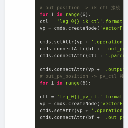
# out_position -> ik_ctl 接続
for
 i 
in
range
(
6
):

ctl = 
'leg_0{}_ik_ctl'
.
format
(
vp = cmds.createNode(
'vectorPr
cmds.setAttr(vp + 
'.operation'
cmds.connectAttr(bf + 
'.out_po
cmds.connectAttr(ctl + 
'.paren
cmds.connectAttr(vp + 
'.output
# out_pv_position -> pv_ctl 接
for
 i 
in
range
(
6
):

ctl = 
'leg_0{}_pv_ctl'
.
format
(
vp = cmds.createNode(
'vectorPr
cmds.setAttr(vp + 
'.operation'
cmds.connectAttr(bf + 
'.out_pv